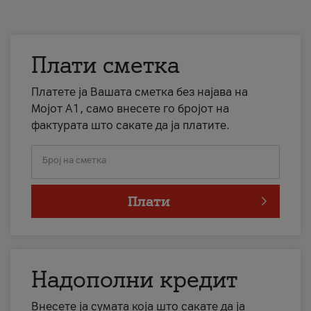
Плати сметка
Платете ја Вашата сметка без најава на
Мојот А1, само внесете го бројот на
фактурата што сакате да ја платите.
Број на сметка
Плати
Надополни кредит
Внесете ја сумата која што сакате да ја