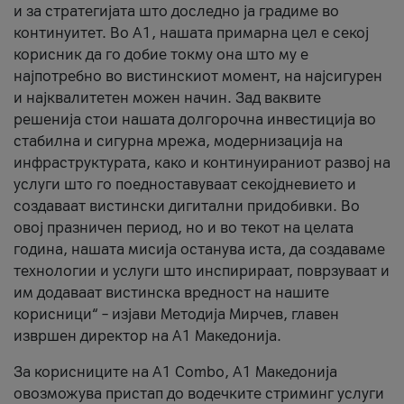
и за стратегијата што доследно ја градиме во
континуитет. Во А1, нашата примарна цел е секој
корисник да го добие токму она што му е
најпотребно во вистинскиот момент, на најсигурен
и најквалитетен можен начин. Зад ваквите
решенија стои нашата долгорочна инвестиција во
стабилна и сигурна мрежа, модернизација на
инфраструктурата, како и континуираниот развој на
услуги што го поедноставуваат секојдневието и
создаваат вистински дигитални придобивки. Во
овој празничен период, но и во текот на целата
година, нашата мисија останува иста, да создаваме
технологии и услуги што инспирираат, поврзуваат и
им додаваат вистинска вредност на нашите
корисници“ – изјави Методија Мирчев, главен
извршен директор на А1 Македонија.
За корисниците на A1 Combo, А1 Македонија
овозможува пристап до водечките стриминг услуги