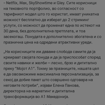
– Netflix, Max, SkyShowtime и Gley. Сите корисници
на тековното портфолио, во согласност со
тарифниот модел што го користат, имаат уникатна
можност бесплатно да изберат до 2 стриминг
услуги, со можност да променат една по истекот на
30 дена, без дополнителна претплата, и тоа
засекогаш. Понудата е дополнително збогатена и со
празнична цена на одредени атрактивни уреди.
„На корисниците им даваме слобода самите да ја
креираат својата понуда и да ја приспособат според
своите навики и желби — лесно, брзо и дигитално
преку “Мојот А1”. Токму за празниците, нашата цел
е да овозможиме максимална персонализација, за
секој да добие пакет што совршено одговара на
неговите потреби“, изјави Елена Панова,
директорка на маркетинг и дигитална
трансформација во А1 Македонија.