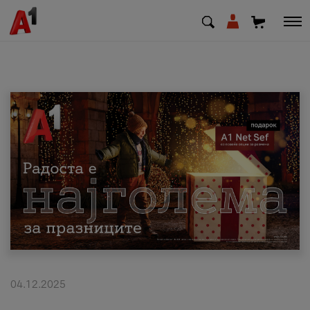
МК
EN
SQ
Приватни
Деловни
Поддршка
Надополни кредит
04.12.2025
Плати сметка