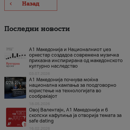
Назад
Последни новости
А1 Македонија и Националниот џез
оркестар создадоа современа музичка
приказна инспирирана од македонското
културно наследство
03.07.2026
A1 Македонија почнува моќна
национална кампања за поодговорно
користење на технологијата во
сообраќајот
18.05.2026
Овој Валентајн, A1 Македонија и 6
скопски кафулиња ја отворија темата за
safe dating
16.02.2026