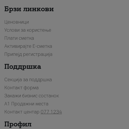
Брзи линкови
Ценовници
Услови за користење
Плати сметка
Активирајте Е-сметка
Припејд регистрација
Поддршка
Секција за поддршка
Контакт форма
Закажи бизнис состанок
A1 Продажни места
Контакт центар
077 1234
Профил