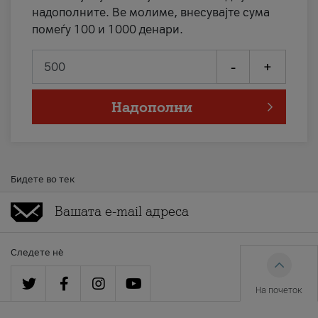
надополните. Ве молиме, внесувајте сума
помеѓу 100 и 1000 денари.
-
+
Надополни
Бидете во тек
Следете нè
На почеток