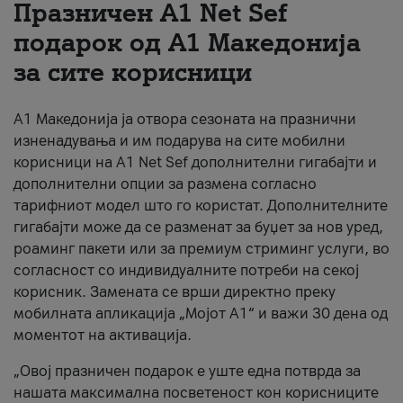
Празничен A1 Net Sеf
За нас
подарок од А1 Македонија
за сите корисници
#ПодобарОнлајн
А1 Македонија ја отвора сезоната на празнични
изненадувања и им подарува на сите мобилни
корисници на A1 Net Sef дополнителни гигабајти и
дополнителни опции за размена согласно
тарифниот модел што го користат. Дополнителните
гигабајти може да се разменат за буџет за нов уред,
роаминг пакети или за премиум стриминг услуги, во
согласност со индивидуалните потреби на секој
корисник. Замената се врши директно преку
мобилната апликација „Мојот А1“ и важи 30 дена од
моментот на активација.
„Овој празничен подарок е уште една потврда за
нашата максимална посветеност кон корисниците