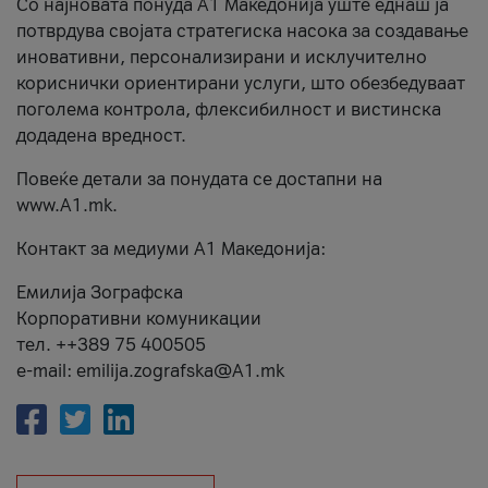
Со најновата понуда А1 Македонија уште еднаш ја
потврдува својата стратегиска насока за создавање
иновативни, персонализирани и исклучително
кориснички ориентирани услуги, што обезбедуваат
поголема контрола, флексибилност и вистинска
додадена вредност.
Повеќе детали за понудата се достапни на
www.А1.mk.
Контакт за медиуми А1 Македонија:
Емилија Зографска
Корпоративни комуникации
тел. ++389 75 400505
e-mail: emilija.zografska@A1.mk