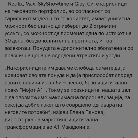
– Netflix, Max, SkyShowtime и Gley. Сите корисници
на тековното портфолио, во согласност со
тарифниот модел што го користат, имаат уникатна
можност бесплатно да изберат до 2 стриминг
услуги, со можност да променат една по истекот на
30 дена, без дополнителна претплата, и тоа
засекогаш. Понудата е дополнително збогатена и со
празнична цена на одредени атрактивни уреди.
„На корисниците им даваме слобода самите да ја
креираат својата понуда и да ја приспособат според
своите навики и желби — лесно, брзо и дигитално
преку “Мојот А1”. Токму за празниците, нашата цел
е да овозможиме максимална персонализација, за
секој да добие пакет што совршено одговара на
неговите потреби“, изјави Елена Панова,
директорка на маркетинг и дигитална
трансформација во А1 Македонија.