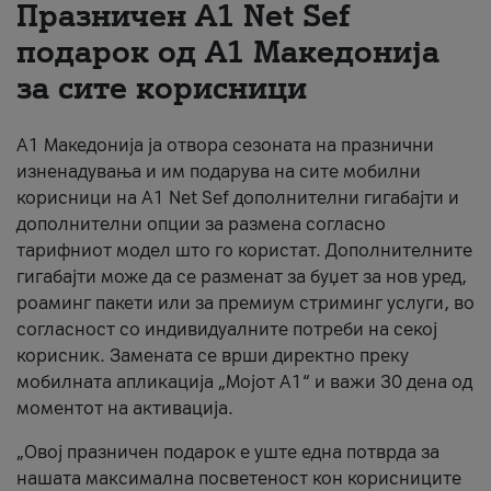
Празничен A1 Net Sеf
За нас
подарок од А1 Македонија
за сите корисници
#ПодобарОнлајн
А1 Македонија ја отвора сезоната на празнични
изненадувања и им подарува на сите мобилни
корисници на A1 Net Sef дополнителни гигабајти и
дополнителни опции за размена согласно
тарифниот модел што го користат. Дополнителните
гигабајти може да се разменат за буџет за нов уред,
роаминг пакети или за премиум стриминг услуги, во
согласност со индивидуалните потреби на секој
корисник. Замената се врши директно преку
мобилната апликација „Мојот А1“ и важи 30 дена од
моментот на активација.
„Овој празничен подарок е уште една потврда за
нашата максимална посветеност кон корисниците