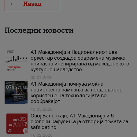
Назад
Последни новости
А1 Македонија и Националниот џез
оркестар создадоа современа музичка
приказна инспирирана од македонското
културно наследство
03.07.2026
A1 Македонија почнува моќна
национална кампања за поодговорно
користење на технологијата во
сообраќајот
18.05.2026
Овој Валентајн, A1 Македонија и 6
скопски кафулиња ја отворија темата за
safe dating
16.02.2026