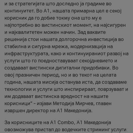
и за стратегијата што доследно ја градиме во
континуитет. Во А1, нашата примарна цел е секој
корисник да го добие токму она што му е
најпотребно во вистинскиот момент, на најсигурен
и најквалитетен можен начин. Зад ваквите
решенија стои нашата долгорочна инвестиција во
стабилна и сигурна мрежа, модернизација на
инфраструктурата, како и континуираниот развој на
услуги што го поедноставуваат секојдневието и
создаваат вистински дигитални придобивки. Во
овој празничен период, но и во текот на целата
година, нашата мисија останува иста, да создаваме
технологии и услуги што инспирираат, поврзуваат и
им додаваат вистинска вредност на нашите
корисници“ – изјави Методија Мирчев, главен
извршен директор на А1 Македонија.
За корисниците на A1 Combo, А1 Македонија
овозможува пристап до водечките стриминг услуги