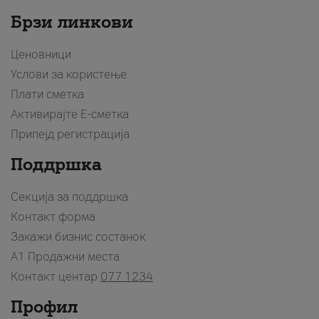
Брзи линкови
Ценовници
Услови за користење
Плати сметка
Активирајте Е-сметка
Припејд регистрација
Поддршка
Секција за поддршка
Контакт форма
Закажи бизнис состанок
A1 Продажни места
Контакт центар
077 1234
Профил