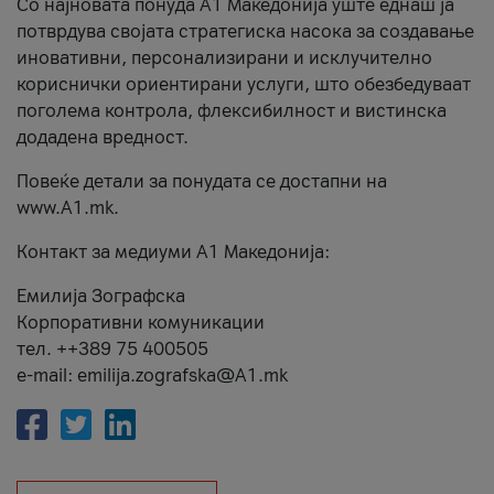
Со најновата понуда А1 Македонија уште еднаш ја
потврдува својата стратегиска насока за создавање
иновативни, персонализирани и исклучително
кориснички ориентирани услуги, што обезбедуваат
поголема контрола, флексибилност и вистинска
додадена вредност.
Повеќе детали за понудата се достапни на
www.А1.mk.
Контакт за медиуми А1 Македонија:
Емилија Зографска
Корпоративни комуникации
тел. ++389 75 400505
e-mail: emilija.zografska@A1.mk