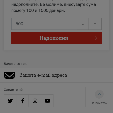
надополните. Ве молиме, внесувајте сума
помеѓу 100 и 1000 денари.
-
+
Надополни
Бидете во тек
Следете нè
На почеток