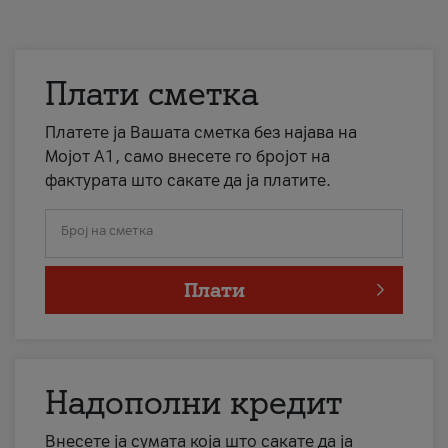
Плати сметка
Платете ја Вашата сметка без најава на
Мојот А1, само внесете го бројот на
фактурата што сакате да ја платите.
Број на сметка
Плати
Надополни кредит
Внесете ја сумата која што сакате да ја