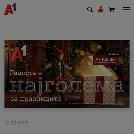
МК
EN
SQ
Приватни
Деловни
Поддршка
Надополни кредит
04.12.2025
Плати сметка