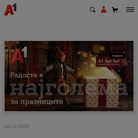
МК
EN
SQ
Приватни
Деловни
Поддршка
Надополни кредит
04.12.2025
Плати сметка