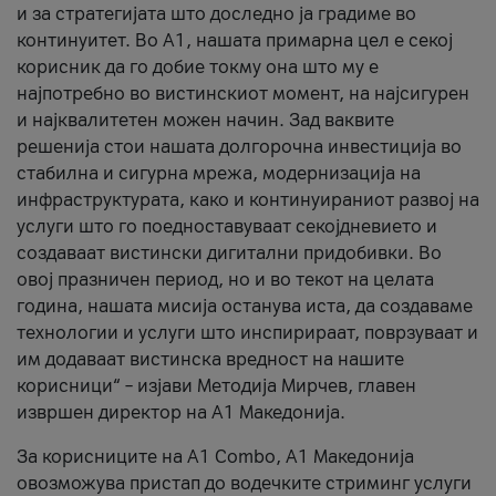
и за стратегијата што доследно ја градиме во
континуитет. Во А1, нашата примарна цел е секој
корисник да го добие токму она што му е
најпотребно во вистинскиот момент, на најсигурен
и најквалитетен можен начин. Зад ваквите
решенија стои нашата долгорочна инвестиција во
стабилна и сигурна мрежа, модернизација на
инфраструктурата, како и континуираниот развој на
услуги што го поедноставуваат секојдневието и
создаваат вистински дигитални придобивки. Во
овој празничен период, но и во текот на целата
година, нашата мисија останува иста, да создаваме
технологии и услуги што инспирираат, поврзуваат и
им додаваат вистинска вредност на нашите
корисници“ – изјави Методија Мирчев, главен
извршен директор на А1 Македонија.
За корисниците на A1 Combo, А1 Македонија
овозможува пристап до водечките стриминг услуги