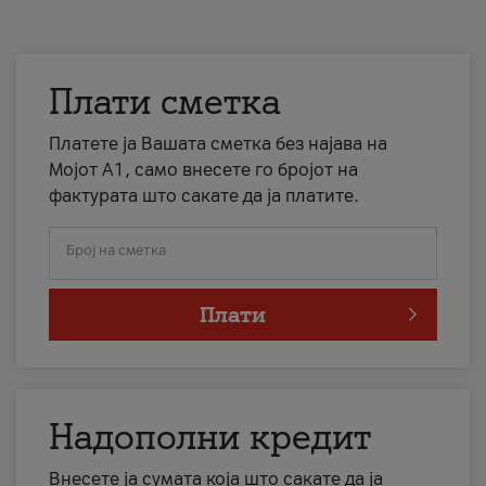
Плати сметка
Платете ја Вашата сметка без најава на
Мојот А1, само внесете го бројот на
фактурата што сакате да ја платите.
Број на сметка
Плати
Надополни кредит
Внесете ја сумата која што сакате да ја