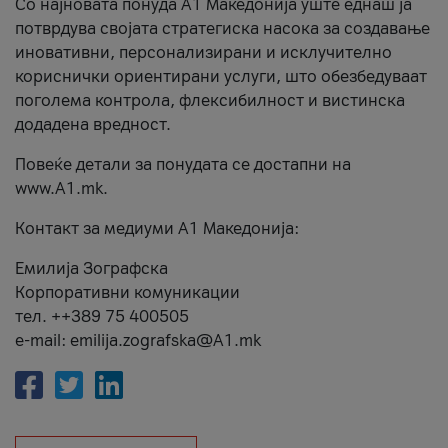
Со најновата понуда А1 Македонија уште еднаш ја
потврдува својата стратегиска насока за создавање
иновативни, персонализирани и исклучително
кориснички ориентирани услуги, што обезбедуваат
поголема контрола, флексибилност и вистинска
додадена вредност.
Повеќе детали за понудата се достапни на
www.А1.mk.
Контакт за медиуми А1 Македонија:
Емилија Зографска
Корпоративни комуникации
тел. ++389 75 400505
e-mail: emilija.zografska@A1.mk