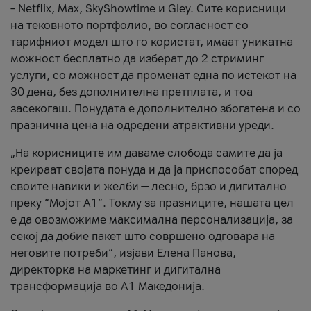
– Netflix, Max, SkyShowtime и Gley. Сите корисници
на тековното портфолио, во согласност со
тарифниот модел што го користат, имаат уникатна
можност бесплатно да изберат до 2 стриминг
услуги, со можност да променат една по истекот на
30 дена, без дополнителна претплата, и тоа
засекогаш. Понудата е дополнително збогатена и со
празнична цена на одредени атрактивни уреди.
„На корисниците им даваме слобода самите да ја
креираат својата понуда и да ја приспособат според
своите навики и желби — лесно, брзо и дигитално
преку “Мојот А1”. Токму за празниците, нашата цел
е да овозможиме максимална персонализација, за
секој да добие пакет што совршено одговара на
неговите потреби“, изјави Елена Панова,
директорка на маркетинг и дигитална
трансформација во А1 Македонија.