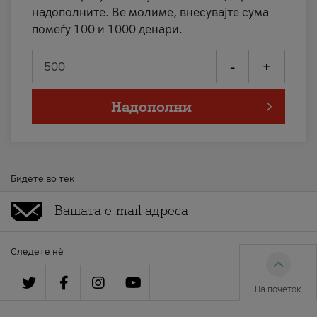
надополните. Ве молиме, внесувајте сума
помеѓу 100 и 1000 денари.
-
+
Надополни
Бидете во тек
Следете нè
На почеток