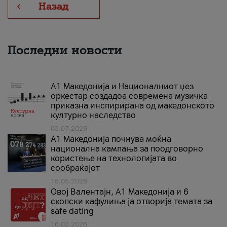
Назад
Последни новости
А1 Македонија и Националниот џез
оркестар создадоа современа музичка
приказна инспирирана од македонското
културно наследство
03.07.2026
A1 Македонија почнува моќна
национална кампања за поодговорно
користење на технологијата во
сообраќајот
18.05.2026
Овој Валентајн, A1 Македонија и 6
скопски кафулиња ја отворија темата за
safe dating
16.02.2026