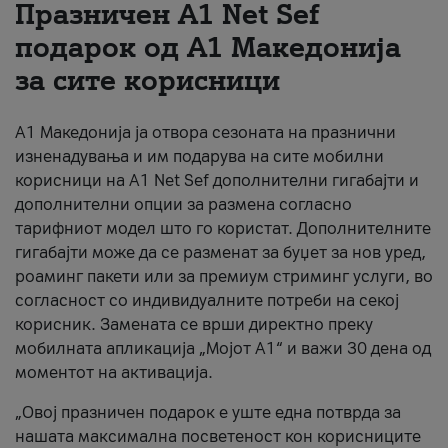
Празничен A1 Net Sеf
За нас
подарок од А1 Македонија
за сите корисници
#ПодобарОнлајн
А1 Македонија ја отвора сезоната на празнични
изненадувања и им подарува на сите мобилни
корисници на A1 Net Sef дополнителни гигабајти и
дополнителни опции за размена согласно
тарифниот модел што го користат. Дополнителните
гигабајти може да се разменат за буџет за нов уред,
роаминг пакети или за премиум стриминг услуги, во
согласност со индивидуалните потреби на секој
корисник. Замената се врши директно преку
мобилната апликација „Мојот А1“ и важи 30 дена од
моментот на активација.
„Овој празничен подарок е уште една потврда за
нашата максимална посветеност кон корисниците