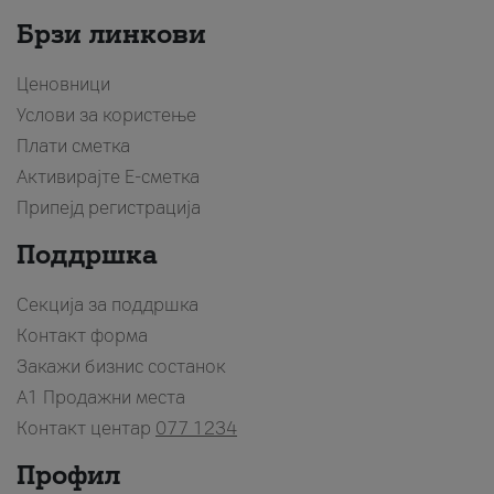
Брзи линкови
Ценовници
Услови за користење
Плати сметка
Активирајте Е-сметка
Припејд регистрација
Поддршка
Секција за поддршка
Контакт форма
Закажи бизнис состанок
A1 Продажни места
Контакт центар
077 1234
Профил