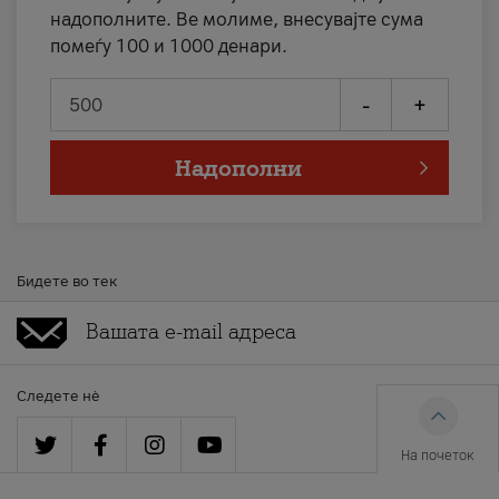
надополните. Ве молиме, внесувајте сума
помеѓу 100 и 1000 денари.
-
+
Надополни
Бидете во тек
Следете нè
На почеток