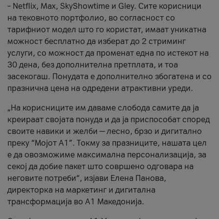
– Netflix, Max, SkyShowtime и Gley. Сите корисници
на тековното портфолио, во согласност со
тарифниот модел што го користат, имаат уникатна
можност бесплатно да изберат до 2 стриминг
услуги, со можност да променат една по истекот на
30 дена, без дополнителна претплата, и тоа
засекогаш. Понудата е дополнително збогатена и со
празнична цена на одредени атрактивни уреди.
„На корисниците им даваме слобода самите да ја
креираат својата понуда и да ја приспособат според
своите навики и желби — лесно, брзо и дигитално
преку “Мојот А1”. Токму за празниците, нашата цел
е да овозможиме максимална персонализација, за
секој да добие пакет што совршено одговара на
неговите потреби“, изјави Елена Панова,
директорка на маркетинг и дигитална
трансформација во А1 Македонија.