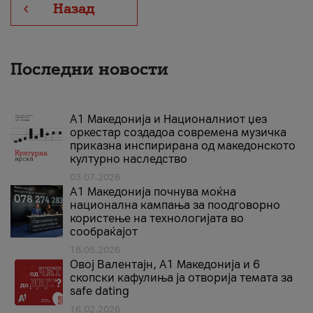
Назад
Последни новости
А1 Македонија и Националниот џез
оркестар создадоа современа музичка
приказна инспирирана од македонското
културно наследство
03.07.2026
A1 Македонија почнува моќна
национална кампања за поодговорно
користење на технологијата во
сообраќајот
18.05.2026
Овој Валентајн, A1 Македонија и 6
скопски кафулиња ја отворија темата за
safe dating
16.02.2026