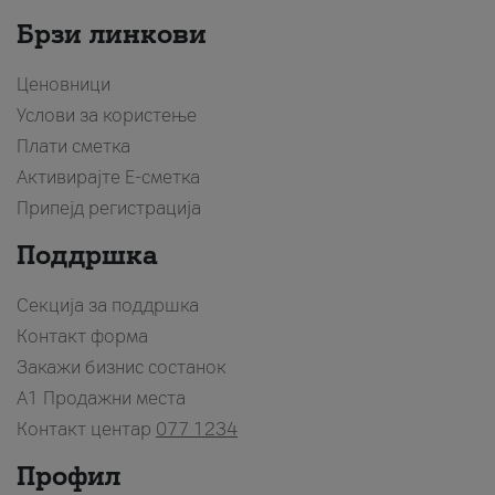
Брзи линкови
Ценовници
Услови за користење
Плати сметка
Активирајте Е-сметка
Припејд регистрација
Поддршка
Секција за поддршка
Контакт форма
Закажи бизнис состанок
A1 Продажни места
Контакт центар
077 1234
Профил