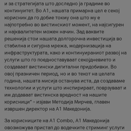
и за стратегијата што доследно ја градиме во
континуитет. Во А1, нашата примарна цел е секој
корисник да го добие токму она што му е
најпотребно во вистинскиот момент, на најсигурен
и најквалитетен можен начин. Зад ваквите
решенија стои нашата долгорочна инвестиција во
стабилна и сигурна мрежа, модернизација на
инфраструктурата, како и континуираниот развој на
услуги што го поедноставуваат секојдневието и
создаваат вистински дигитални придобивки. Во
овој празничен период, но и во текот на целата
година, нашата мисија останува иста, да создаваме
технологии и услуги што инспирираат, поврзуваат и
им додаваат вистинска вредност на нашите
корисници“ – изјави Методија Мирчев, главен
извршен директор на А1 Македонија.
За корисниците на A1 Combo, А1 Македонија
овозможува пристап до водечките стриминг услуги