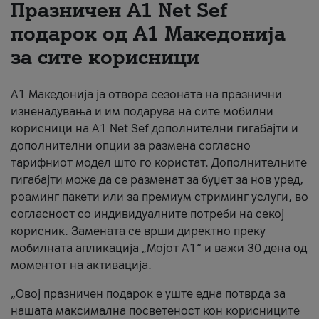
Празничен A1 Net Sеf
За нас
подарок од А1 Македонија
за сите корисници
#ПодобарОнлајн
А1 Македонија ја отвора сезоната на празнични
изненадувања и им подарува на сите мобилни
корисници на A1 Net Sef дополнителни гигабајти и
дополнителни опции за размена согласно
тарифниот модел што го користат. Дополнителните
гигабајти може да се разменат за буџет за нов уред,
роаминг пакети или за премиум стриминг услуги, во
согласност со индивидуалните потреби на секој
корисник. Замената се врши директно преку
мобилната апликација „Мојот А1“ и важи 30 дена од
моментот на активација.
„Овој празничен подарок е уште една потврда за
нашата максимална посветеност кон корисниците