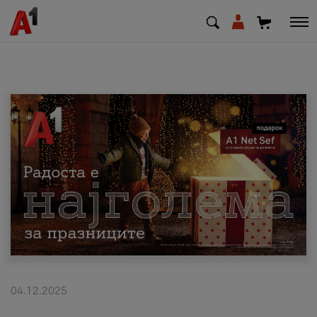
МК
EN
SQ
Приватни
Деловни
Поддршка
Надополни кредит
04.12.2025
Плати сметка