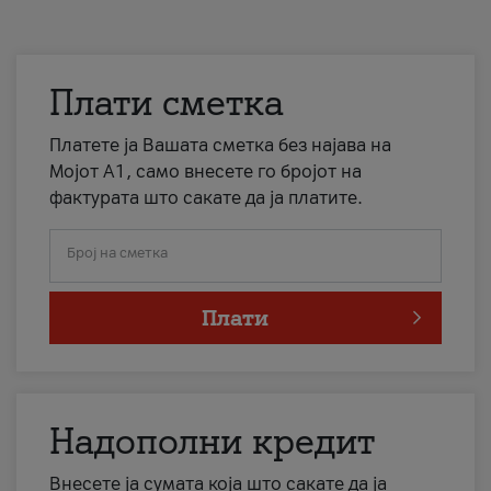
Плати сметка
Платете ја Вашата сметка без најава на
Мојот А1, само внесете го бројот на
фактурата што сакате да ја платите.
Број на сметка
Плати
Надополни кредит
Внесете ја сумата која што сакате да ја