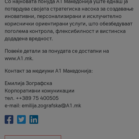
Со најновата понуда А1 Македонија уште еднаш ја
потврдува својата стратегиска насока за создавање
иновативни, персонализирани и исклучително
кориснички ориентирани услуги, што обезбедуваат
поголема контрола, флексибилност и вистинска
додадена вредност.
Повеќе детали за понудата се достапни на
www.А1.mk.
Контакт за медиуми А1 Македонија:
Емилија Зографска
Корпоративни комуникации
тел. ++389 75 400505
e-mail: emilija.zografska@A1.mk