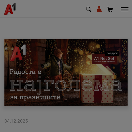
МК
EN
SQ
Приватни
Деловни
Поддршка
Надополни кредит
04.12.2025
Плати сметка