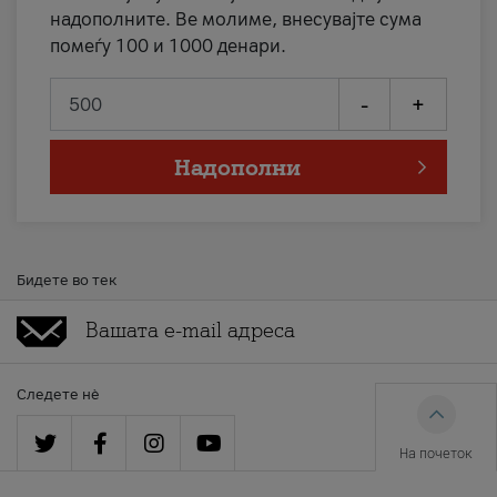
надополните. Ве молиме, внесувајте сума
помеѓу 100 и 1000 денари.
-
+
Надополни
Бидете во тек
Следете нè
На почеток