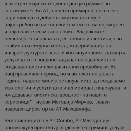
и за стратегијата што доследно ја градиме во
континуитет. Во А1, нашата примарна цел е секој
корисник да го добие токму она што му е
најпотребно во вистинскиот момент, на најсигурен
и најквалитетен можен начин. Зад ваквите
решенија стои нашата долгорочна инвестиција во
стабилна и сигурна мрежа, модернизација на
инфраструктурата, како и континуираниот развој на
услуги што го поедноставуваат секојдневието и
создаваат вистински дигитални придобивки. Во
овој празничен период, но и во текот на целата
година, нашата мисија останува иста, да создаваме
технологии и услуги што инспирираат, поврзуваат и
им додаваат вистинска вредност на нашите
корисници“ – изјави Методија Мирчев, главен
извршен директор на А1 Македонија.
За корисниците на A1 Combo, А1 Македонија
овозможува пристап до водечките стриминг услуги