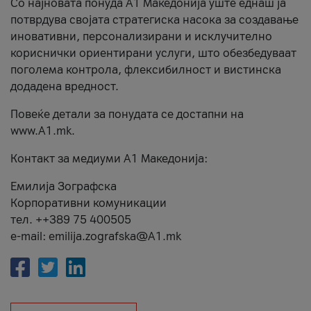
Со најновата понуда А1 Македонија уште еднаш ја
потврдува својата стратегиска насока за создавање
иновативни, персонализирани и исклучително
кориснички ориентирани услуги, што обезбедуваат
поголема контрола, флексибилност и вистинска
додадена вредност.
Повеќе детали за понудата се достапни на
www.А1.mk.
Контакт за медиуми А1 Македонија:
Емилија Зографска
Корпоративни комуникации
тел. ++389 75 400505
e-mail: emilija.zografska@A1.mk