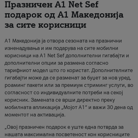
Празничен A1 Net Sеf
За нас
подарок од А1 Македонија
за сите корисници
#ПодобарОнлајн
А1 Македонија ја отвора сезоната на празнични
изненадувања и им подарува на сите мобилни
корисници на A1 Net Sef дополнителни гигабајти и
дополнителни опции за размена согласно
тарифниот модел што го користат. Дополнителните
гигабајти може да се разменат за буџет за нов уред,
роаминг пакети или за премиум стриминг услуги, во
согласност со индивидуалните потреби на секој
корисник. Замената се врши директно преку
мобилната апликација „Мојот А1“ и важи 30 дена од
моментот на активација.
„Овој празничен подарок е уште една потврда за
нашата максимална посветеност кон корисниците