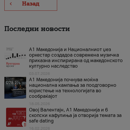
Назад
Последни новости
А1 Македонија и Националниот џез
оркестар создадоа современа музичка
приказна инспирирана од македонското
културно наследство
03.07.2026
A1 Македонија почнува моќна
национална кампања за поодговорно
користење на технологијата во
сообраќајот
18.05.2026
Овој Валентајн, A1 Македонија и 6
скопски кафулиња ја отворија темата за
safe dating
16.02.2026