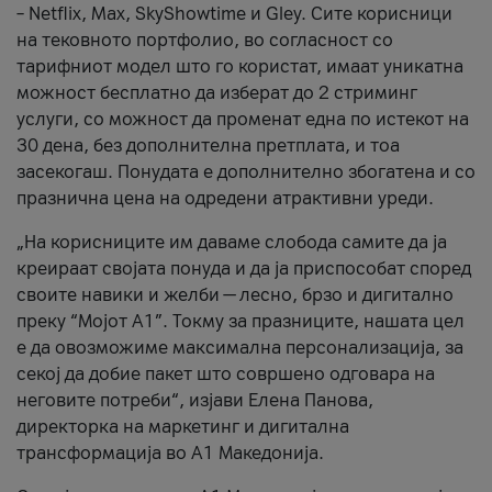
– Netflix, Max, SkyShowtime и Gley. Сите корисници
на тековното портфолио, во согласност со
тарифниот модел што го користат, имаат уникатна
можност бесплатно да изберат до 2 стриминг
услуги, со можност да променат една по истекот на
30 дена, без дополнителна претплата, и тоа
засекогаш. Понудата е дополнително збогатена и со
празнична цена на одредени атрактивни уреди.
„На корисниците им даваме слобода самите да ја
креираат својата понуда и да ја приспособат според
своите навики и желби — лесно, брзо и дигитално
преку “Мојот А1”. Токму за празниците, нашата цел
е да овозможиме максимална персонализација, за
секој да добие пакет што совршено одговара на
неговите потреби“, изјави Елена Панова,
директорка на маркетинг и дигитална
трансформација во А1 Македонија.