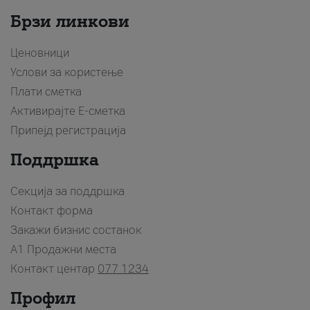
Брзи линкови
Ценовници
Услови за користење
Плати сметка
Активирајте Е-сметка
Припејд регистрација
Поддршка
Секција за поддршка
Контакт форма
Закажи бизнис состанок
A1 Продажни места
Контакт центар
077 1234
Профил