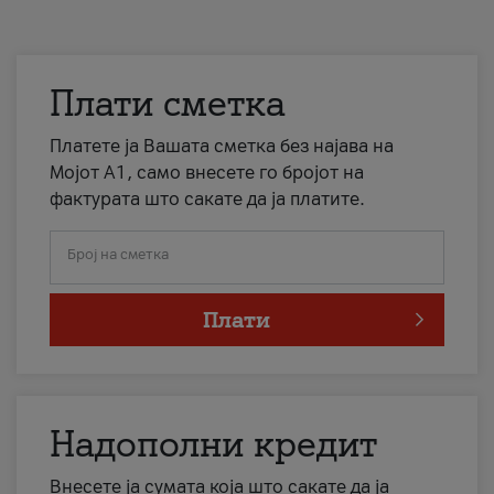
Плати сметка
Платете ја Вашата сметка без најава на
Мојот А1, само внесете го бројот на
фактурата што сакате да ја платите.
Број на сметка
Плати
Надополни кредит
Внесете ја сумата која што сакате да ја