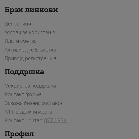
Брзи линкови
Ценовници
Услови за користење
Плати сметка
Активирајте Е-сметка
Припејд регистрација
Поддршка
Секција за поддршка
Контакт форма
Закажи бизнис состанок
A1 Продажни места
Контакт центар
077 1234
Профил