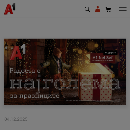
МК
EN
SQ
Приватни
Деловни
Поддршка
Надополни кредит
04.12.2025
Плати сметка