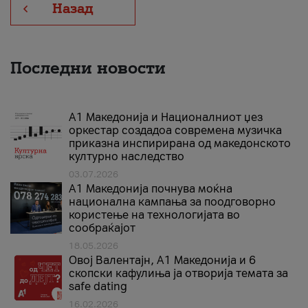
Назад
Последни новости
А1 Македонија и Националниот џез
оркестар создадоа современа музичка
приказна инспирирана од македонското
културно наследство
03.07.2026
A1 Македонија почнува моќна
национална кампања за поодговорно
користење на технологијата во
сообраќајот
18.05.2026
Овој Валентајн, A1 Македонија и 6
скопски кафулиња ја отворија темата за
safe dating
16.02.2026