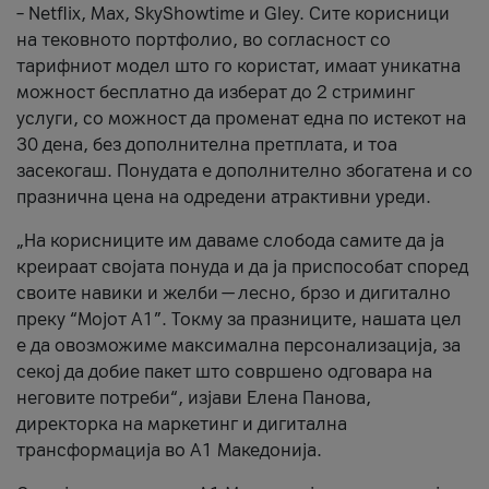
– Netflix, Max, SkyShowtime и Gley. Сите корисници
на тековното портфолио, во согласност со
тарифниот модел што го користат, имаат уникатна
можност бесплатно да изберат до 2 стриминг
услуги, со можност да променат една по истекот на
30 дена, без дополнителна претплата, и тоа
засекогаш. Понудата е дополнително збогатена и со
празнична цена на одредени атрактивни уреди.
„На корисниците им даваме слобода самите да ја
креираат својата понуда и да ја приспособат според
своите навики и желби — лесно, брзо и дигитално
преку “Мојот А1”. Токму за празниците, нашата цел
е да овозможиме максимална персонализација, за
секој да добие пакет што совршено одговара на
неговите потреби“, изјави Елена Панова,
директорка на маркетинг и дигитална
трансформација во А1 Македонија.