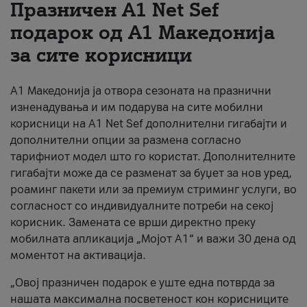
Празничен A1 Net Sеf
За нас
подарок од А1 Македонија
за сите корисници
#ПодобарОнлајн
А1 Македонија ја отвора сезоната на празнични
изненадувања и им подарува на сите мобилни
корисници на A1 Net Sef дополнителни гигабајти и
дополнителни опции за размена согласно
тарифниот модел што го користат. Дополнителните
гигабајти може да се разменат за буџет за нов уред,
роаминг пакети или за премиум стриминг услуги, во
согласност со индивидуалните потреби на секој
корисник. Замената се врши директно преку
мобилната апликација „Мојот А1“ и важи 30 дена од
моментот на активација.
„Овој празничен подарок е уште една потврда за
нашата максимална посветеност кон корисниците