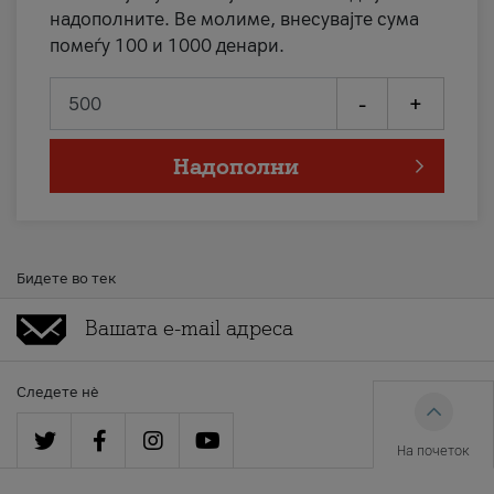
надополните. Ве молиме, внесувајте сума
помеѓу 100 и 1000 денари.
-
+
Надополни
Бидете во тек
Следете нè
На почеток