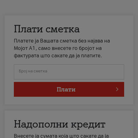
Плати сметка
Платете ја Вашата сметка без најава на
Мојот А1, само внесете го бројот на
фактурата што сакате да ја платите.
Број на сметка
Плати
Надополни кредит
Внесете ја сумата која што сакате да ја