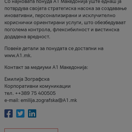
Со најновата понуда А1 Македонија уште еднаш ја
потврдува својата стратегиска насока за создавање
иновативни, персонализирани и исклучително
кориснички ориентирани услуги, што обезбедуваат
поголема контрола, флексибилност и вистинска
додадена вредност.
Повеќе детали за понудата се достапни на
www.А1.mk.
Контакт за медиуми А1 Македонија:
Емилија Зографска
Корпоративни комуникации
тел. ++389 75 400505
e-mail: emilija.zografska@A1.mk