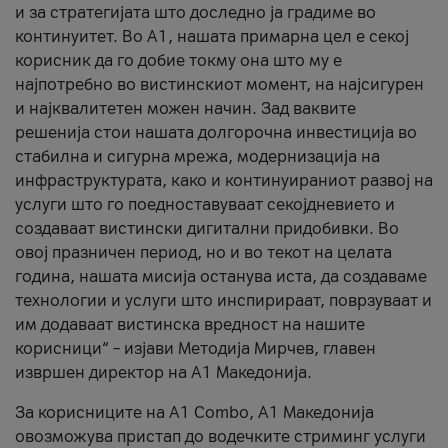
и за стратегијата што доследно ја градиме во
континуитет. Во А1, нашата примарна цел е секој
корисник да го добие токму она што му е
најпотребно во вистинскиот момент, на најсигурен
и најквалитетен можен начин. Зад ваквите
решенија стои нашата долгорочна инвестиција во
стабилна и сигурна мрежа, модернизација на
инфраструктурата, како и континуираниот развој на
услуги што го поедноставуваат секојдневието и
создаваат вистински дигитални придобивки. Во
овој празничен период, но и во текот на целата
година, нашата мисија останува иста, да создаваме
технологии и услуги што инспирираат, поврзуваат и
им додаваат вистинска вредност на нашите
корисници“ – изјави Методија Мирчев, главен
извршен директор на А1 Македонија.
За корисниците на A1 Combo, А1 Македонија
овозможува пристап до водечките стриминг услуги