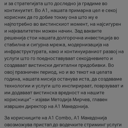
и за стратегијата што доследно ја градиме во
континуитет. Во А1, нашата примарна цел е секој
корисник да го добие токму она што му е
најпотребно во вистинскиот момент, на најсигурен
и најквалитетен можен начин. Зад ваквите
решенија стои нашата долгорочна инвестиција во
стабилна и сигурна мрежа, модернизација на
инфраструктурата, како и континуираниот развој на
услуги што го поедноставуваат секојдневието и
создаваат вистински дигитални придобивки. Во
овој празничен период, но и во текот на целата
година, нашата мисија останува иста, да создаваме
технологии и услуги што инспирираат, поврзуваат и
им додаваат вистинска вредност на нашите
корисници“ – изјави Методија Мирчев, главен
извршен директор на А1 Македонија.
За корисниците на A1 Combo, А1 Македонија
овозможува пристап до водечките стриминг услуги