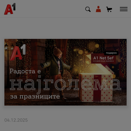
МК
EN
SQ
Приватни
Деловни
Поддршка
Надополни кредит
04.12.2025
Плати сметка