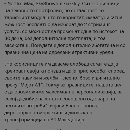
– Netflix, Max, SkyShowtime и Gley. Сите корисници
на тековното портфолио, во согласност со
тарифниот модел што го користат, имаат уникатна
можност бесплатно да изберат до 2 стриминг
услуги, со можност да променат една по истекот на
30 дена, без дополнителна претплата, и тоа
засекогаш. Понудата е дополнително збогатена и со
празнична цена на одредени атрактивни уреди.
„На корисниците им даваме слобода самите да ја
креираат својата понуда и да ја приспособат според
своите навики и желби — лесно, брзо и дигитално
преку “Мојот А1”. Токму за празниците, нашата цел
е да овозможиме максимална персонализација, за
секој да добие пакет што совршено одговара на
неговите потреби“, изјави Елена Панова,
директорка на маркетинг и дигитална
трансформација во А1 Македонија.