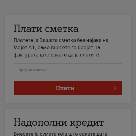
Плати сметка
Платете ја Вашата сметка без најава на
Мојот А1, само внесете го бројот на
фактурата што сакате да ја платите.
Број на сметка
Плати
Надополни кредит
Внесете ја сумата која што сакате да ја