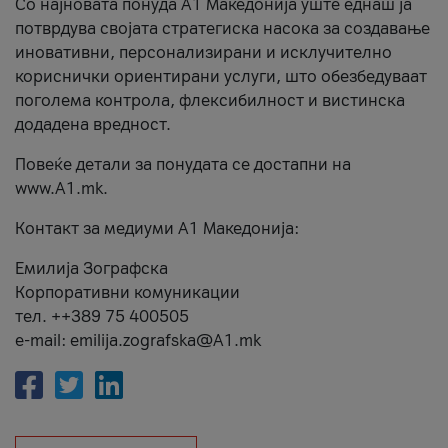
Со најновата понуда А1 Македонија уште еднаш ја
потврдува својата стратегиска насока за создавање
иновативни, персонализирани и исклучително
кориснички ориентирани услуги, што обезбедуваат
поголема контрола, флексибилност и вистинска
додадена вредност.
Повеќе детали за понудата се достапни на
www.А1.mk.
Контакт за медиуми А1 Македонија:
Емилија Зографска
Корпоративни комуникации
тел. ++389 75 400505
e-mail: emilija.zografska@A1.mk