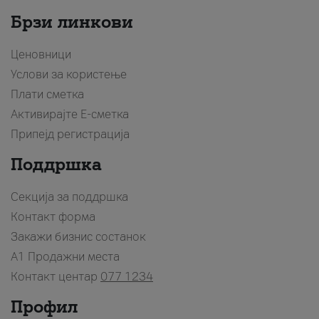
Брзи линкови
Ценовници
Услови за користење
Плати сметка
Активирајте Е-сметка
Припејд регистрација
Поддршка
Секција за поддршка
Контакт форма
Закажи бизнис состанок
A1 Продажни места
Контакт центар
077 1234
Профил