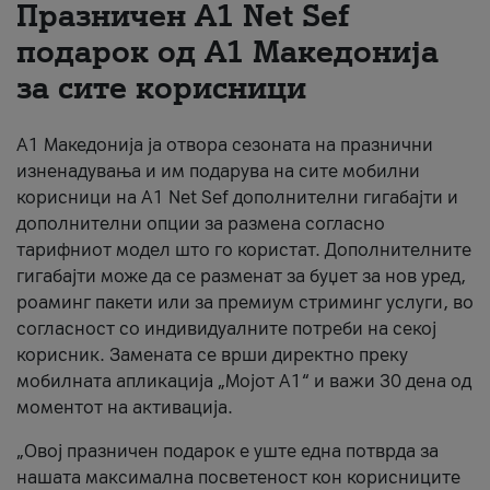
Празничен A1 Net Sеf
За нас
подарок од А1 Македонија
за сите корисници
#ПодобарОнлајн
А1 Македонија ја отвора сезоната на празнични
изненадувања и им подарува на сите мобилни
корисници на A1 Net Sef дополнителни гигабајти и
дополнителни опции за размена согласно
тарифниот модел што го користат. Дополнителните
гигабајти може да се разменат за буџет за нов уред,
роаминг пакети или за премиум стриминг услуги, во
согласност со индивидуалните потреби на секој
корисник. Замената се врши директно преку
мобилната апликација „Мојот А1“ и важи 30 дена од
моментот на активација.
„Овој празничен подарок е уште една потврда за
нашата максимална посветеност кон корисниците