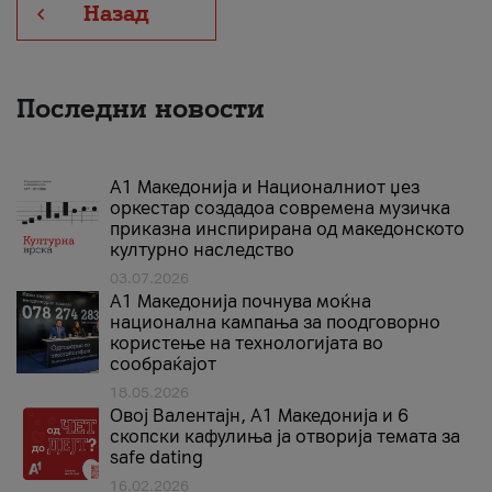
Назад
Последни новости
А1 Македонија и Националниот џез
оркестар создадоа современа музичка
приказна инспирирана од македонското
културно наследство
03.07.2026
A1 Македонија почнува моќна
национална кампања за поодговорно
користење на технологијата во
сообраќајот
18.05.2026
Овој Валентајн, A1 Македонија и 6
скопски кафулиња ја отворија темата за
safe dating
16.02.2026