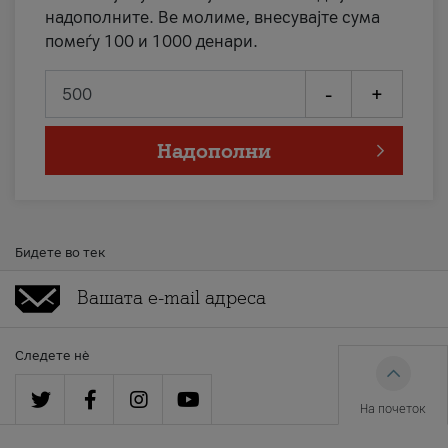
надополните. Ве молиме, внесувајте сума
помеѓу 100 и 1000 денари.
-
+
Надополни
Бидете во тек
Следете нè
На почеток