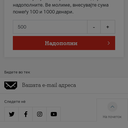
надополните. Ве молиме, внесувајте сума
помеѓу 100 и 1000 денари.
-
+
Надополни
Бидете во тек
Следете нè
На почеток