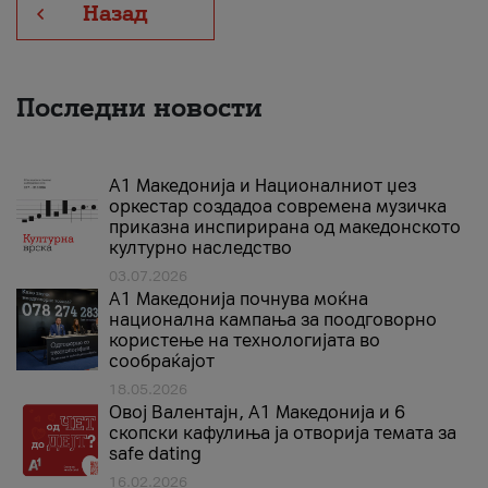
Назад
Последни новости
А1 Македонија и Националниот џез
оркестар создадоа современа музичка
приказна инспирирана од македонското
културно наследство
03.07.2026
A1 Македонија почнува моќна
национална кампања за поодговорно
користење на технологијата во
сообраќајот
18.05.2026
Овој Валентајн, A1 Македонија и 6
скопски кафулиња ја отворија темата за
safe dating
16.02.2026