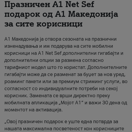
Празничен A1 Net Sеf
За нас
подарок од А1 Македонија
за сите корисници
#ПодобарОнлајн
А1 Македонија ја отвора сезоната на празнични
изненадувања и им подарува на сите мобилни
корисници на A1 Net Sef дополнителни гигабајти и
дополнителни опции за размена согласно
тарифниот модел што го користат. Дополнителните
гигабајти може да се разменат за буџет за нов уред,
роаминг пакети или за премиум стриминг услуги, во
согласност со индивидуалните потреби на секој
корисник. Замената се врши директно преку
мобилната апликација „Мојот А1“ и важи 30 дена од
моментот на активација.
„Овој празничен подарок е уште една потврда за
нашата максимална посветеност кон корисниците