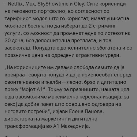
– Netflix, Max, SkyShowtime и Gley. Сите корисници
на тековното портфолио, во согласност со
тарифниот модел што го користат, имаат уникатна
можност бесплатно да изберат до 2 стриминг
услуги, со можност да променат една по истекот на
30 дена, без дополнителна претплата, и тоа
засекогаш. Понудата е дополнително збогатена и со
празнична цена на одредени атрактивни уреди.
„На корисниците им даваме слобода самите да ја
креираат својата понуда и да ја приспособат според
своите навики и желби — лесно, брзо и дигитално
преку “Мојот А1”. Токму за празниците, нашата цел
е да овозможиме максимална персонализација, за
секој да добие пакет што совршено одговара на
неговите потреби“, изјави Елена Панова,
директорка на маркетинг и дигитална
трансформација во А1 Македонија.