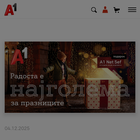
МК
EN
SQ
Приватни
Деловни
Поддршка
Надополни кредит
04.12.2025
Плати сметка