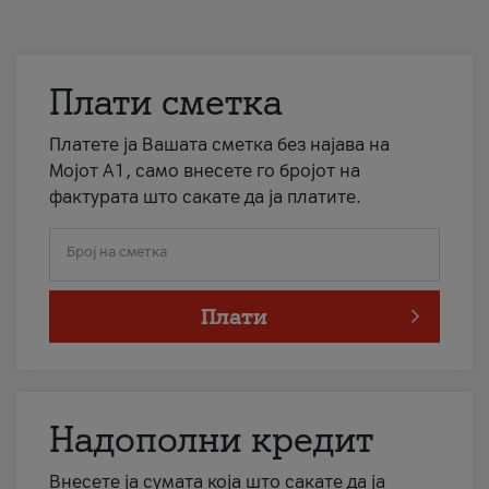
Плати сметка
Платете ја Вашата сметка без најава на
Мојот А1, само внесете го бројот на
фактурата што сакате да ја платите.
Број на сметка
Плати
Надополни кредит
Внесете ја сумата која што сакате да ја