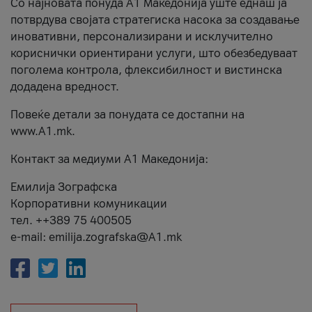
Со најновата понуда А1 Македонија уште еднаш ја
потврдува својата стратегиска насока за создавање
иновативни, персонализирани и исклучително
кориснички ориентирани услуги, што обезбедуваат
поголема контрола, флексибилност и вистинска
додадена вредност.
Повеќе детали за понудата се достапни на
www.А1.mk.
Контакт за медиуми А1 Македонија:
Емилија Зографска
Корпоративни комуникации
тел. ++389 75 400505
e-mail: emilija.zografska@A1.mk