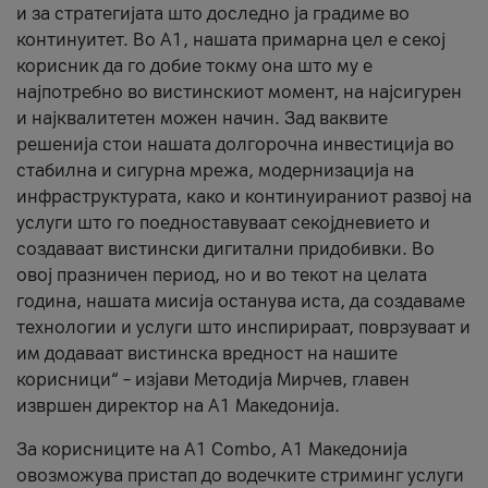
и за стратегијата што доследно ја градиме во
континуитет. Во А1, нашата примарна цел е секој
корисник да го добие токму она што му е
најпотребно во вистинскиот момент, на најсигурен
и најквалитетен можен начин. Зад ваквите
решенија стои нашата долгорочна инвестиција во
стабилна и сигурна мрежа, модернизација на
инфраструктурата, како и континуираниот развој на
услуги што го поедноставуваат секојдневието и
создаваат вистински дигитални придобивки. Во
овој празничен период, но и во текот на целата
година, нашата мисија останува иста, да создаваме
технологии и услуги што инспирираат, поврзуваат и
им додаваат вистинска вредност на нашите
корисници“ – изјави Методија Мирчев, главен
извршен директор на А1 Македонија.
За корисниците на A1 Combo, А1 Македонија
овозможува пристап до водечките стриминг услуги