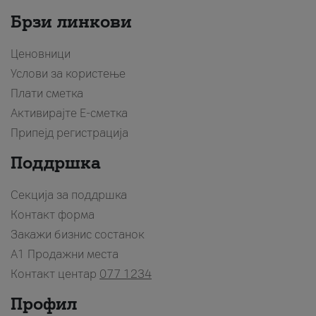
Брзи линкови
Ценовници
Услови за користење
Плати сметка
Активирајте Е-сметка
Припејд регистрација
Поддршка
Секција за поддршка
Контакт форма
Закажи бизнис состанок
A1 Продажни места
Контакт центар
077 1234
Профил