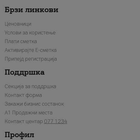
Брзи линкови
Ценовници
Услови за користење
Плати сметка
Активирајте Е-сметка
Припејд регистрација
Поддршка
Секција за поддршка
Контакт форма
Закажи бизнис состанок
A1 Продажни места
Контакт центар
077 1234
Профил