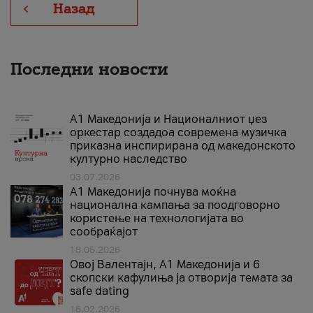
Назад
Последни новости
А1 Македонија и Националниот џез
оркестар создадоа современа музичка
приказна инспирирана од македонското
културно наследство
03.07.2026
A1 Македонија почнува моќна
национална кампања за поодговорно
користење на технологијата во
сообраќајот
18.05.2026
Овој Валентајн, A1 Македонија и 6
скопски кафулиња ја отворија темата за
safe dating
16.02.2026