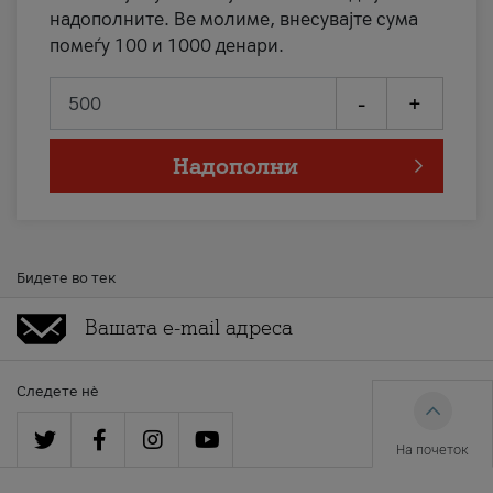
надополните. Ве молиме, внесувајте сума
помеѓу 100 и 1000 денари.
-
+
Надополни
Бидете во тек
Следете нè
На почеток