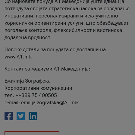
Со најновата понуда А1 Македонија уште еднаш ја
потврдува својата стратегиска насока за создавање
иновативни, персонализирани и исклучително
кориснички ориентирани услуги, што обезбедуваат
поголема контрола, флексибилност и вистинска
додадена вредност.
Повеќе детали за понудата се достапни на
www.А1.mk.
Контакт за медиуми А1 Македонија:
Емилија Зографска
Корпоративни комуникации
тел. ++389 75 400505
e-mail: emilija.zografska@A1.mk