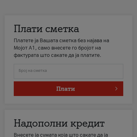
Плати сметка
Платете ја Вашата сметка без најава на
Мојот А1, само внесете го бројот на
фактурата што сакате да ја платите.
Број на сметка
Плати
Надополни кредит
Внесете ја сумата која што сакате да ја