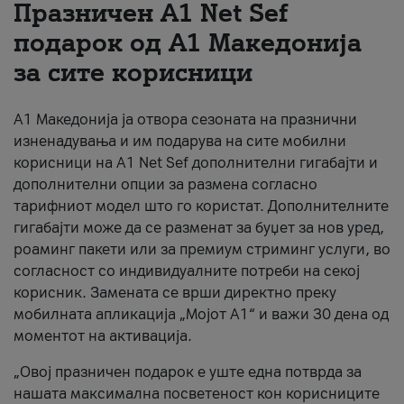
Празничен A1 Net Sеf
За нас
подарок од А1 Македонија
за сите корисници
#ПодобарОнлајн
А1 Македонија ја отвора сезоната на празнични
изненадувања и им подарува на сите мобилни
корисници на A1 Net Sef дополнителни гигабајти и
дополнителни опции за размена согласно
тарифниот модел што го користат. Дополнителните
гигабајти може да се разменат за буџет за нов уред,
роаминг пакети или за премиум стриминг услуги, во
согласност со индивидуалните потреби на секој
корисник. Замената се врши директно преку
мобилната апликација „Мојот А1“ и важи 30 дена од
моментот на активација.
„Овој празничен подарок е уште една потврда за
нашата максимална посветеност кон корисниците