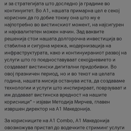
и за стратегијата што доследно ја градиме во
континуитет. Во А1, нашата примарна цел е секој
корисник да го добие токму она што му е
најпотребно во вистинскиот момент, на најсигурен
и најквалитетен можен начин. Зад ваквите
решенија стои нашата долгорочна инвестиција во
стабилна и сигурна мрежа, модернизација на
инфраструктурата, како и континуираниот развој на
услуги што го поедноставуваат секојдневието и
создаваат вистински дигитални придобивки. Во
овој празничен период, но и во текот на целата
година, нашата мисија останува иста, да создаваме
технологии и услуги што инспирираат, поврзуваат и
им додаваат вистинска вредност на нашите
корисници“ – изјави Методија Мирчев, главен
извршен директор на А1 Македонија.
За корисниците на A1 Combo, А1 Македонија
овозможува пристап до водечките стриминг услуги