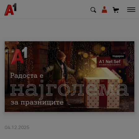
МК
EN
SQ
Приватни
Деловни
Поддршка
Надополни кредит
04.12.2025
Плати сметка