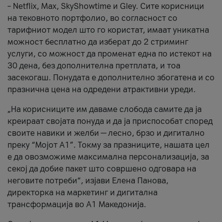
– Netflix, Max, SkyShowtime и Gley. Сите корисници
на тековното портфолио, во согласност со
тарифниот модел што го користат, имаат уникатна
можност бесплатно да изберат до 2 стриминг
услуги, со можност да променат една по истекот на
30 дена, без дополнителна претплата, и тоа
засекогаш. Понудата е дополнително збогатена и со
празнична цена на одредени атрактивни уреди.
„На корисниците им даваме слобода самите да ја
креираат својата понуда и да ја приспособат според
своите навики и желби — лесно, брзо и дигитално
преку “Мојот А1”. Токму за празниците, нашата цел
е да овозможиме максимална персонализација, за
секој да добие пакет што совршено одговара на
неговите потреби“, изјави Елена Панова,
директорка на маркетинг и дигитална
трансформација во А1 Македонија.