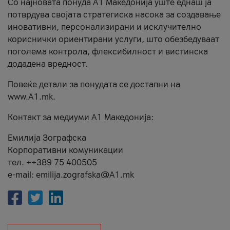
Со најновата понуда А1 Македонија уште еднаш ја
потврдува својата стратегиска насока за создавање
иновативни, персонализирани и исклучително
кориснички ориентирани услуги, што обезбедуваат
поголема контрола, флексибилност и вистинска
додадена вредност.
Повеќе детали за понудата се достапни на
www.А1.mk.
Контакт за медиуми А1 Македонија:
Емилија Зографска
Корпоративни комуникации
тел. ++389 75 400505
e-mail: emilija.zografska@A1.mk