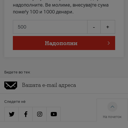
надополните. Ве молиме, внесувајте сума
помеѓу 100 и 1000 денари.
-
+
Надополни
Бидете во тек
Следете нè
На почеток