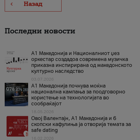
Назад
Последни новости
А1 Македонија и Националниот џез
оркестар создадоа современа музичка
приказна инспирирана од македонското
културно наследство
03.07.2026
A1 Македонија почнува моќна
национална кампања за поодговорно
користење на технологијата во
сообраќајот
18.05.2026
Овој Валентајн, A1 Македонија и 6
скопски кафулиња ја отворија темата за
safe dating
16.02.2026