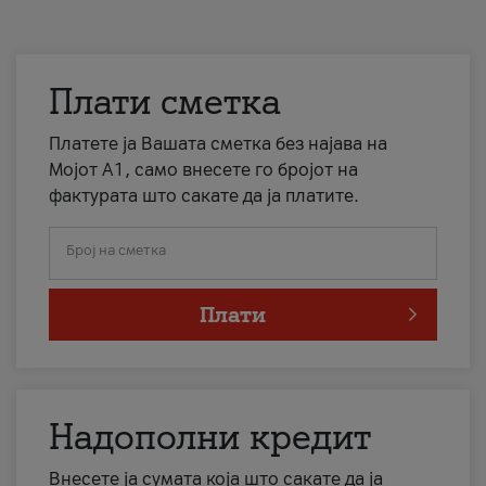
Плати сметка
Платете ја Вашата сметка без најава на
Мојот А1, само внесете го бројот на
фактурата што сакате да ја платите.
Број на сметка
Плати
Надополни кредит
Внесете ја сумата која што сакате да ја