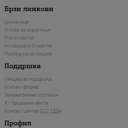
Брзи линкови
Ценовници
Услови за користење
Плати сметка
Активирајте Е-сметка
Припејд регистрација
Поддршка
Секција за поддршка
Контакт форма
Закажи бизнис состанок
A1 Продажни места
Контакт центар
077 1234
Профил