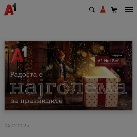
МК
EN
SQ
Приватни
Деловни
Поддршка
Надополни кредит
04.12.2025
Плати сметка