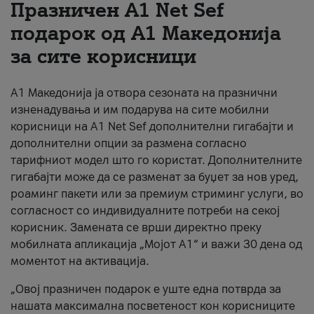
Празничен A1 Net Sеf
За нас
подарок од А1 Македонија
за сите корисници
#ПодобарОнлајн
А1 Македонија ја отвора сезоната на празнични
изненадувања и им подарува на сите мобилни
корисници на A1 Net Sef дополнителни гигабајти и
дополнителни опции за размена согласно
тарифниот модел што го користат. Дополнителните
гигабајти може да се разменат за буџет за нов уред,
роаминг пакети или за премиум стриминг услуги, во
согласност со индивидуалните потреби на секој
корисник. Замената се врши директно преку
мобилната апликација „Мојот А1“ и важи 30 дена од
моментот на активација.
„Овој празничен подарок е уште една потврда за
нашата максимална посветеност кон корисниците