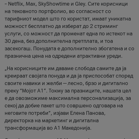
– Netflix, Max, SkyShowtime и Gley. Сите корисници
на тековното портфолио, во согласност со
тарифниот модел што го користат, имаат уникатна
можност бесплатно да изберат до 2 стриминг
услуги, со можност да променат една по истекот на
30 дена, без дополнителна претплата, и тоа
засекогаш. Понудата е дополнително збогатена и со
празнична цена на одредени атрактивни уреди.
„На корисниците им даваме слобода самите да ја
креираат својата понуда и да ја приспособат според
своите навики и желби — лесно, брзо и дигитално
преку “Мојот А1”. Токму за празниците, нашата цел
е да овозможиме максимална персонализација, за
секој да добие пакет што совршено одговара на
неговите потреби“, изјави Елена Панова,
директорка на маркетинг и дигитална
трансформација во А1 Македонија.