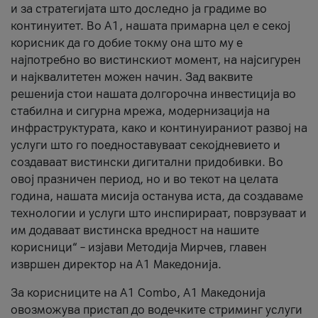
и за стратегијата што доследно ја градиме во
континуитет. Во А1, нашата примарна цел е секој
корисник да го добие токму она што му е
најпотребно во вистинскиот момент, на најсигурен
и најквалитетен можен начин. Зад ваквите
решенија стои нашата долгорочна инвестиција во
стабилна и сигурна мрежа, модернизација на
инфраструктурата, како и континуираниот развој на
услуги што го поедноставуваат секојдневието и
создаваат вистински дигитални придобивки. Во
овој празничен период, но и во текот на целата
година, нашата мисија останува иста, да создаваме
технологии и услуги што инспирираат, поврзуваат и
им додаваат вистинска вредност на нашите
корисници“ – изјави Методија Мирчев, главен
извршен директор на А1 Македонија.
За корисниците на A1 Combo, А1 Македонија
овозможува пристап до водечките стриминг услуги