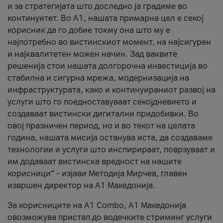
и за стратегијата што доследно ја градиме во
континуитет. Во А1, нашата примарна цел е секој
корисник да го добие токму она што му е
најпотребно во вистинскиот момент, на најсигурен
и најквалитетен можен начин. Зад ваквите
решенија стои нашата долгорочна инвестиција во
стабилна и сигурна мрежа, модернизација на
инфраструктурата, како и континуираниот развој на
услуги што го поедноставуваат секојдневието и
создаваат вистински дигитални придобивки. Во
овој празничен период, но и во текот на целата
година, нашата мисија останува иста, да создаваме
технологии и услуги што инспирираат, поврзуваат и
им додаваат вистинска вредност на нашите
корисници“ – изјави Методија Мирчев, главен
извршен директор на А1 Македонија.
За корисниците на A1 Combo, А1 Македонија
овозможува пристап до водечките стриминг услуги