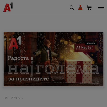
МК
EN
SQ
Приватни
Деловни
Поддршка
Надополни кредит
04.12.2025
Плати сметка