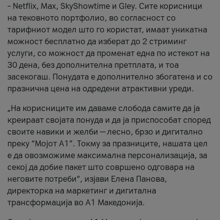
– Netflix, Max, SkyShowtime и Gley. Сите корисници
на тековното портфолио, во согласност со
тарифниот модел што го користат, имаат уникатна
можност бесплатно да изберат до 2 стриминг
услуги, со можност да променат една по истекот на
30 дена, без дополнителна претплата, и тоа
засекогаш. Понудата е дополнително збогатена и со
празнична цена на одредени атрактивни уреди.
„На корисниците им даваме слобода самите да ја
креираат својата понуда и да ја приспособат според
своите навики и желби — лесно, брзо и дигитално
преку “Мојот А1”. Токму за празниците, нашата цел
е да овозможиме максимална персонализација, за
секој да добие пакет што совршено одговара на
неговите потреби“, изјави Елена Панова,
директорка на маркетинг и дигитална
трансформација во А1 Македонија.