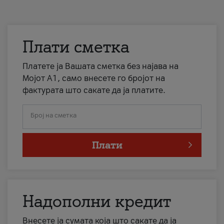
Плати сметка
Платете ја Вашата сметка без најава на
Мојот А1, само внесете го бројот на
фактурата што сакате да ја платите.
Број на сметка
Плати
Надополни кредит
Внесете ја сумата која што сакате да ја