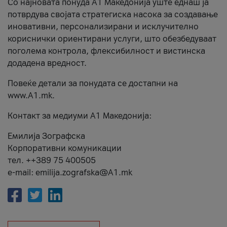
Со најновата понуда А1 Македонија уште еднаш ја
потврдува својата стратегиска насока за создавање
иновативни, персонализирани и исклучително
кориснички ориентирани услуги, што обезбедуваат
поголема контрола, флексибилност и вистинска
додадена вредност.
Повеќе детали за понудата се достапни на
www.А1.mk.
Контакт за медиуми А1 Македонија:
Емилија Зографска
Корпоративни комуникации
тел. ++389 75 400505
e-mail: emilija.zografska@A1.mk