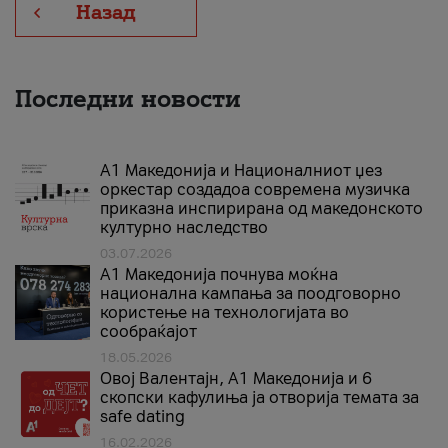
Назад
Последни новости
А1 Македонија и Националниот џез
оркестар создадоа современа музичка
приказна инспирирана од македонското
културно наследство
03.07.2026
A1 Македонија почнува моќна
национална кампања за поодговорно
користење на технологијата во
сообраќајот
18.05.2026
Овој Валентајн, A1 Македонија и 6
скопски кафулиња ја отворија темата за
safe dating
16.02.2026