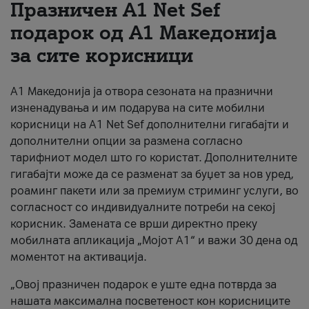
Празничен A1 Net Sеf
За нас
подарок од А1 Македонија
за сите корисници
#ПодобарОнлајн
А1 Македонија ја отвора сезоната на празнични
изненадувања и им подарува на сите мобилни
корисници на A1 Net Sef дополнителни гигабајти и
дополнителни опции за размена согласно
тарифниот модел што го користат. Дополнителните
гигабајти може да се разменат за буџет за нов уред,
роаминг пакети или за премиум стриминг услуги, во
согласност со индивидуалните потреби на секој
корисник. Замената се врши директно преку
мобилната апликација „Мојот А1“ и важи 30 дена од
моментот на активација.
„Овој празничен подарок е уште една потврда за
нашата максимална посветеност кон корисниците