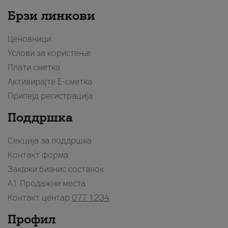
Брзи линкови
Ценовници
Услови за користење
Плати сметка
Активирајте Е-сметка
Припејд регистрација
Поддршка
Секција за поддршка
Контакт форма
Закажи бизнис состанок
A1 Продажни места
Контакт центар
077 1234
Профил