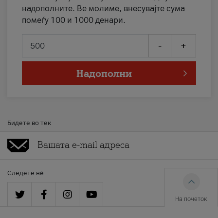
надополните. Ве молиме, внесувајте сума
помеѓу 100 и 1000 денари.
-
+
Надополни
Бидете во тек
Следете нè
На почеток