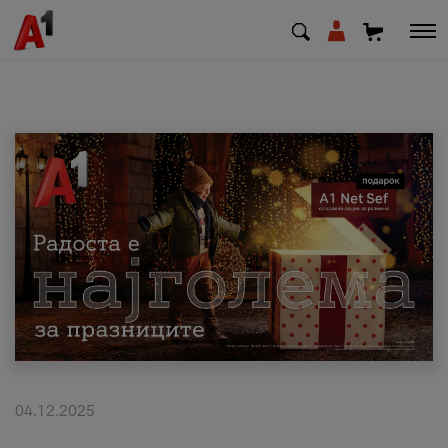
МК
EN
SQ
Приватни
Деловни
Поддршка
Надополни кредит
04.12.2025
Плати сметка