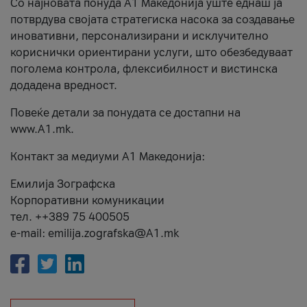
Со најновата понуда А1 Македонија уште еднаш ја
потврдува својата стратегиска насока за создавање
иновативни, персонализирани и исклучително
кориснички ориентирани услуги, што обезбедуваат
поголема контрола, флексибилност и вистинска
додадена вредност.
Повеќе детали за понудата се достапни на
www.А1.mk.
Контакт за медиуми А1 Македонија:
Емилија Зографска
Корпоративни комуникации
тел. ++389 75 400505
e-mail: emilija.zografska@A1.mk