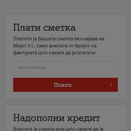
Плати сметка
Платете ја Вашата сметка без најава на
Мојот А1, само внесете го бројот на
фактурата што сакате да ја платите.
Број на сметка
Плати
Надополни кредит
Внесете ја сумата која што сакате да ја