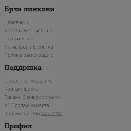
Брзи линкови
Ценовници
Услови за користење
Плати сметка
Активирајте Е-сметка
Припејд регистрација
Поддршка
Секција за поддршка
Контакт форма
Закажи бизнис состанок
A1 Продажни места
Контакт центар
077 1234
Профил