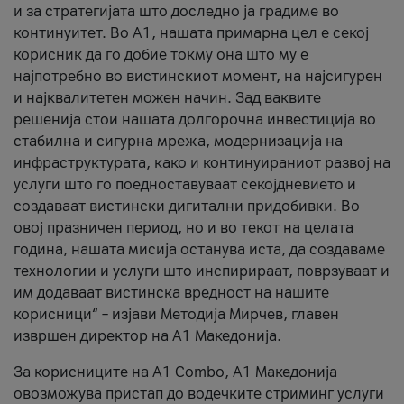
и за стратегијата што доследно ја градиме во
континуитет. Во А1, нашата примарна цел е секој
корисник да го добие токму она што му е
најпотребно во вистинскиот момент, на најсигурен
и најквалитетен можен начин. Зад ваквите
решенија стои нашата долгорочна инвестиција во
стабилна и сигурна мрежа, модернизација на
инфраструктурата, како и континуираниот развој на
услуги што го поедноставуваат секојдневието и
создаваат вистински дигитални придобивки. Во
овој празничен период, но и во текот на целата
година, нашата мисија останува иста, да создаваме
технологии и услуги што инспирираат, поврзуваат и
им додаваат вистинска вредност на нашите
корисници“ – изјави Методија Мирчев, главен
извршен директор на А1 Македонија.
За корисниците на A1 Combo, А1 Македонија
овозможува пристап до водечките стриминг услуги