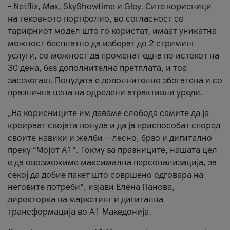
– Netflix, Max, SkyShowtime и Gley. Сите корисници
на тековното портфолио, во согласност со
тарифниот модел што го користат, имаат уникатна
можност бесплатно да изберат до 2 стриминг
услуги, со можност да променат една по истекот на
30 дена, без дополнителна претплата, и тоа
засекогаш. Понудата е дополнително збогатена и со
празнична цена на одредени атрактивни уреди.
„На корисниците им даваме слобода самите да ја
креираат својата понуда и да ја приспособат според
своите навики и желби — лесно, брзо и дигитално
преку “Мојот А1”. Токму за празниците, нашата цел
е да овозможиме максимална персонализација, за
секој да добие пакет што совршено одговара на
неговите потреби“, изјави Елена Панова,
директорка на маркетинг и дигитална
трансформација во А1 Македонија.