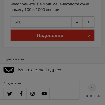
надополните. Ве молиме, внесувајте сума
помеѓу 100 и 1000 денари.
-
+
Надополни
Бидете во тек
Следете нè
На почеток