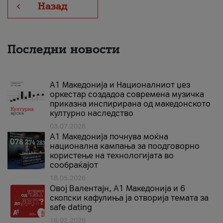
Назад
Последни новости
А1 Македонија и Националниот џез
оркестар создадоа современа музичка
приказна инспирирана од македонското
културно наследство
03.07.2026
A1 Македонија почнува моќна
национална кампања за поодговорно
користење на технологијата во
сообраќајот
18.05.2026
Овој Валентајн, A1 Македонија и 6
скопски кафулиња ја отворија темата за
safe dating
16.02.2026