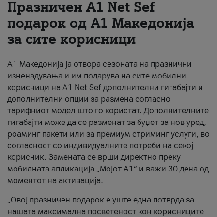
Празничен A1 Net Sеf
За нас
подарок од А1 Македонија
за сите корисници
#ПодобарОнлајн
А1 Македонија ја отвора сезоната на празнични
изненадувања и им подарува на сите мобилни
корисници на A1 Net Sef дополнителни гигабајти и
дополнителни опции за размена согласно
тарифниот модел што го користат. Дополнителните
гигабајти може да се разменат за буџет за нов уред,
роаминг пакети или за премиум стриминг услуги, во
согласност со индивидуалните потреби на секој
корисник. Замената се врши директно преку
мобилната апликација „Мојот А1“ и важи 30 дена од
моментот на активација.
„Овој празничен подарок е уште една потврда за
нашата максимална посветеност кон корисниците