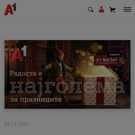
МК
EN
SQ
Приватни
Деловни
Поддршка
Надополни кредит
04.12.2025
Плати сметка