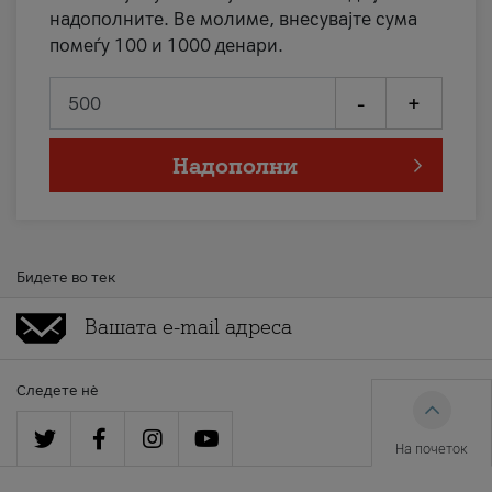
надополните. Ве молиме, внесувајте сума
помеѓу 100 и 1000 денари.
-
+
Надополни
Бидете во тек
Следете нè
На почеток