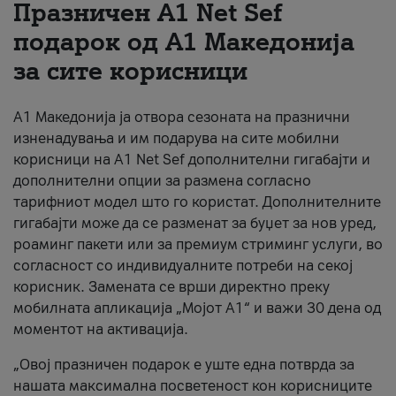
Празничен A1 Net Sеf
За нас
подарок од А1 Македонија
за сите корисници
#ПодобарОнлајн
А1 Македонија ја отвора сезоната на празнични
изненадувања и им подарува на сите мобилни
корисници на A1 Net Sef дополнителни гигабајти и
дополнителни опции за размена согласно
тарифниот модел што го користат. Дополнителните
гигабајти може да се разменат за буџет за нов уред,
роаминг пакети или за премиум стриминг услуги, во
согласност со индивидуалните потреби на секој
корисник. Замената се врши директно преку
мобилната апликација „Мојот А1“ и важи 30 дена од
моментот на активација.
„Овој празничен подарок е уште една потврда за
нашата максимална посветеност кон корисниците