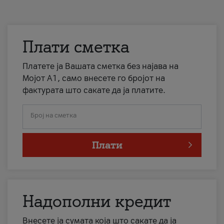
Плати сметка
Платете ја Вашата сметка без најава на
Мојот А1, само внесете го бројот на
фактурата што сакате да ја платите.
Број на сметка
Плати
Надополни кредит
Внесете ја сумата која што сакате да ја