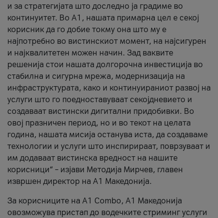
и за стратегијата што доследно ја градиме во
континуитет. Во А1, нашата примарна цел е секој
корисник да го добие токму она што му е
најпотребно во вистинскиот момент, на најсигурен
и најквалитетен можен начин. Зад ваквите
решенија стои нашата долгорочна инвестиција во
стабилна и сигурна мрежа, модернизација на
инфраструктурата, како и континуираниот развој на
услуги што го поедноставуваат секојдневието и
создаваат вистински дигитални придобивки. Во
овој празничен период, но и во текот на целата
година, нашата мисија останува иста, да создаваме
технологии и услуги што инспирираат, поврзуваат и
им додаваат вистинска вредност на нашите
корисници“ – изјави Методија Мирчев, главен
извршен директор на А1 Македонија.
За корисниците на A1 Combo, А1 Македонија
овозможува пристап до водечките стриминг услуги