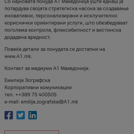
Со најновата понуда А1 Македонија уште еднаш ја
потврдува својата стратегиска насока за создавање
иновативни, персонализирани и исклучително
кориснички ориентирани услуги, што обезбедуваат
поголема контрола, флексибилност и вистинска
додадена вредност.
Повеќе детали за понудата се достапни на
www.А1.mk.
Контакт за медиуми А1 Македонија:
Емилија Зографска
Корпоративни комуникации
тел. ++389 75 400505
e-mail: emilija.zografska@A1.mk