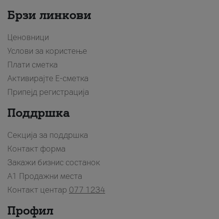
Брзи линкови
Ценовници
Услови за користење
Плати сметка
Активирајте Е-сметка
Припејд регистрација
Поддршка
Секција за поддршка
Контакт форма
Закажи бизнис состанок
A1 Продажни места
Контакт центар
077 1234
Профил