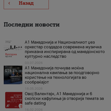
Назад
Последни новости
А1 Македонија и Националниот џез
оркестар создадоа современа музичка
приказна инспирирана од македонското
културно наследство
03.07.2026
A1 Македонија почнува моќна
национална кампања за поодговорно
користење на технологијата во
сообраќајот
18.05.2026
Овој Валентајн, A1 Македонија и 6
скопски кафулиња ја отворија темата за
safe dating
16.02.2026