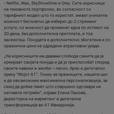
– Netflix, Max, SkyShowtime и Gley. Сите корисници
на тековното портфолио, во согласност со
тарифниот модел што го користат, имаат уникатна
можност бесплатно да изберат до 2 стриминг
услуги, со можност да променат една по истекот на
30 дена, без дополнителна претплата, и тоа
засекогаш. Понудата е дополнително збогатена и со
празнична цена на одредени атрактивни уреди.
„На корисниците им даваме слобода самите да ја
креираат својата понуда и да ја приспособат според
своите навики и желби — лесно, брзо и дигитално
преку “Мојот А1”. Токму за празниците, нашата цел
е да овозможиме максимална персонализација, за
секој да добие пакет што совршено одговара на
неговите потреби“, изјави Елена Панова,
директорка на маркетинг и дигитална
трансформација во А1 Македонија.