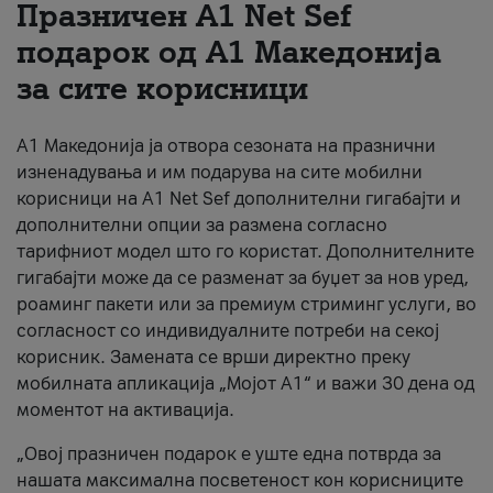
Празничен A1 Net Sеf
За нас
подарок од А1 Македонија
за сите корисници
#ПодобарОнлајн
А1 Македонија ја отвора сезоната на празнични
изненадувања и им подарува на сите мобилни
корисници на A1 Net Sef дополнителни гигабајти и
дополнителни опции за размена согласно
тарифниот модел што го користат. Дополнителните
гигабајти може да се разменат за буџет за нов уред,
роаминг пакети или за премиум стриминг услуги, во
согласност со индивидуалните потреби на секој
корисник. Замената се врши директно преку
мобилната апликација „Мојот А1“ и важи 30 дена од
моментот на активација.
„Овој празничен подарок е уште една потврда за
нашата максимална посветеност кон корисниците