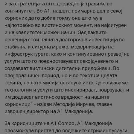
и за стратегијата што доследно ја градиме во
континуитет. Во А1, нашата примарна цел е секој
корисник да го добие токму она што му е
најпотребно во вистинскиот момент, на најсигурен
и најквалитетен можен начин. Зад ваквите
решенија стои нашата долгорочна инвестиција во
стабилна и сигурна мрежа, модернизација на
инфраструктурата, како и континуираниот развој на
услуги што го поедноставуваат секојдневието и
создаваат вистински дигитални придобивки. Во
овој празничен период, но и во текот на целата
година, нашата мисија останува иста, да создаваме
технологии и услуги што инспирираат, поврзуваат и
им додаваат вистинска вредност на нашите
корисници“ – изјави Методија Мирчев, главен
извршен директор на А1 Македонија.
За корисниците на A1 Combo, А1 Македонија
овозможува пристап до водечките стриминг услуги