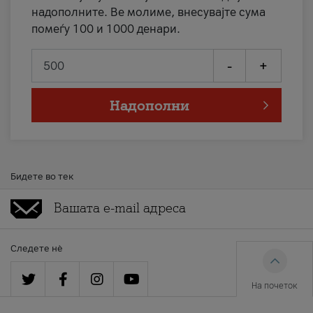
надополните. Ве молиме, внесувајте сума
помеѓу 100 и 1000 денари.
-
+
Надополни
Бидете во тек
Следете нè
На почеток