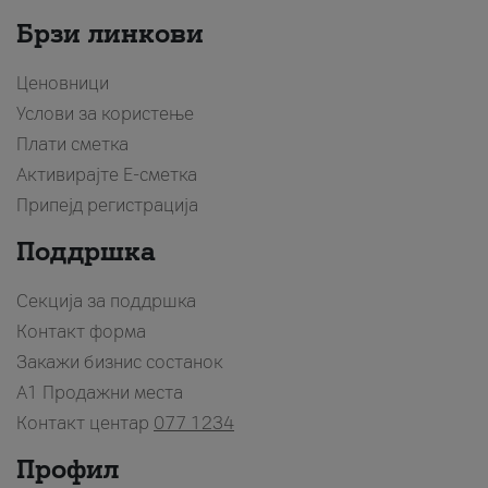
Брзи линкови
Ценовници
Услови за користење
Плати сметка
Активирајте Е-сметка
Припејд регистрација
Поддршка
Секција за поддршка
Контакт форма
Закажи бизнис состанок
A1 Продажни места
Контакт центар
077 1234
Профил