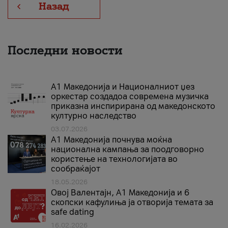
Назад
Последни новости
А1 Македонија и Националниот џез
оркестар создадоа современа музичка
приказна инспирирана од македонското
културно наследство
03.07.2026
A1 Македонија почнува моќна
национална кампања за поодговорно
користење на технологијата во
сообраќајот
18.05.2026
Овој Валентајн, A1 Македонија и 6
скопски кафулиња ја отворија темата за
safe dating
16.02.2026