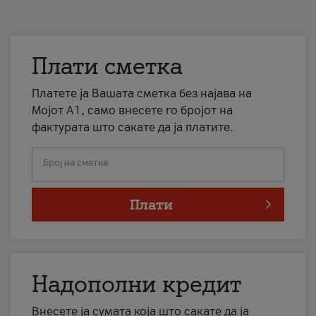
Плати сметка
Платете ја Вашата сметка без најава на
Мојот А1, само внесете го бројот на
фактурата што сакате да ја платите.
Број на сметка
Плати
Надополни кредит
Внесете ја сумата која што сакате да ја