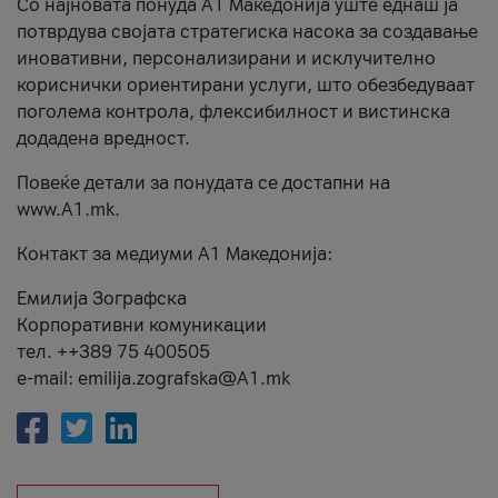
Со најновата понуда А1 Македонија уште еднаш ја
потврдува својата стратегиска насока за создавање
иновативни, персонализирани и исклучително
кориснички ориентирани услуги, што обезбедуваат
поголема контрола, флексибилност и вистинска
додадена вредност.
Повеќе детали за понудата се достапни на
www.А1.mk.
Контакт за медиуми А1 Македонија:
Емилија Зографска
Корпоративни комуникации
тел. ++389 75 400505
e-mail: emilija.zografska@A1.mk