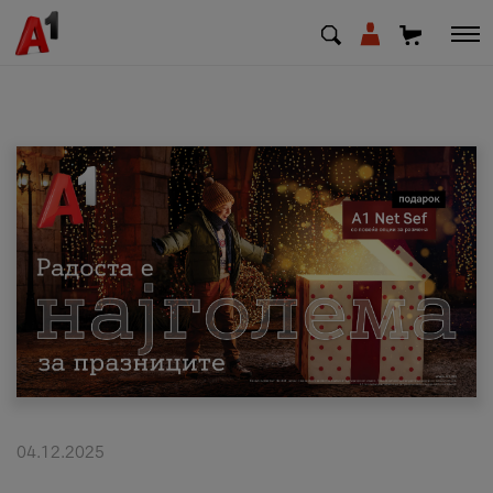
МК
EN
SQ
Приватни
Деловни
Поддршка
Надополни кредит
04.12.2025
Плати сметка