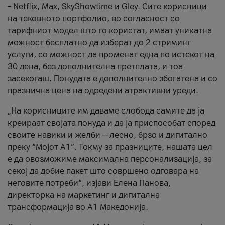
– Netflix, Max, SkyShowtime и Gley. Сите корисници
на тековното портфолио, во согласност со
тарифниот модел што го користат, имаат уникатна
можност бесплатно да изберат до 2 стриминг
услуги, со можност да променат една по истекот на
30 дена, без дополнителна претплата, и тоа
засекогаш. Понудата е дополнително збогатена и со
празнична цена на одредени атрактивни уреди.
„На корисниците им даваме слобода самите да ја
креираат својата понуда и да ја приспособат според
своите навики и желби — лесно, брзо и дигитално
преку “Мојот А1”. Токму за празниците, нашата цел
е да овозможиме максимална персонализација, за
секој да добие пакет што совршено одговара на
неговите потреби“, изјави Елена Панова,
директорка на маркетинг и дигитална
трансформација во А1 Македонија.