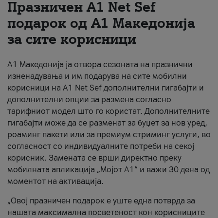
Празничен A1 Net Sеf
За нас
подарок од А1 Македонија
за сите корисници
#ПодобарОнлајн
А1 Македонија ја отвора сезоната на празнични
изненадувања и им подарува на сите мобилни
корисници на A1 Net Sef дополнителни гигабајти и
дополнителни опции за размена согласно
тарифниот модел што го користат. Дополнителните
гигабајти може да се разменат за буџет за нов уред,
роаминг пакети или за премиум стриминг услуги, во
согласност со индивидуалните потреби на секој
корисник. Замената се врши директно преку
мобилната апликација „Мојот А1“ и важи 30 дена од
моментот на активација.
„Овој празничен подарок е уште една потврда за
нашата максимална посветеност кон корисниците