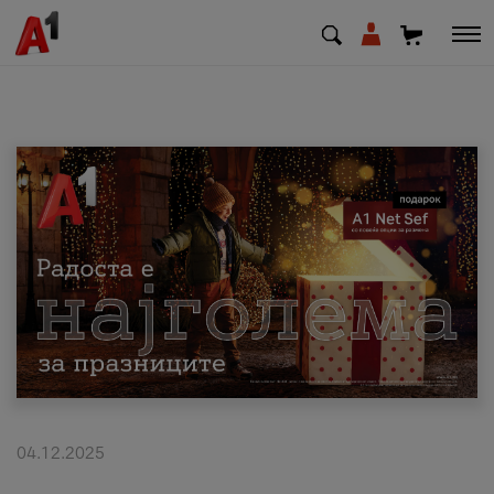
МК
EN
SQ
Приватни
Деловни
Поддршка
Надополни кредит
04.12.2025
Плати сметка