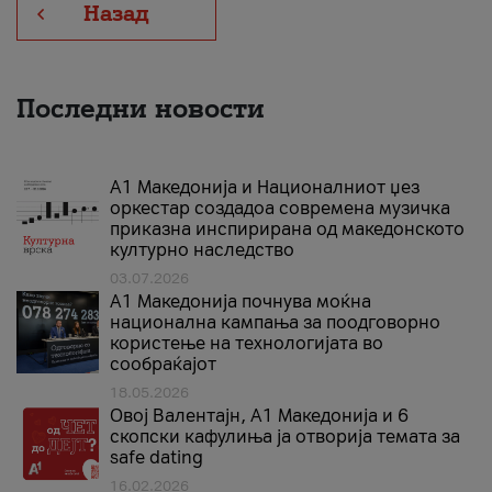
Назад
Последни новости
А1 Македонија и Националниот џез
оркестар создадоа современа музичка
приказна инспирирана од македонското
културно наследство
03.07.2026
A1 Македонија почнува моќна
национална кампања за поодговорно
користење на технологијата во
сообраќајот
18.05.2026
Овој Валентајн, A1 Македонија и 6
скопски кафулиња ја отворија темата за
safe dating
16.02.2026