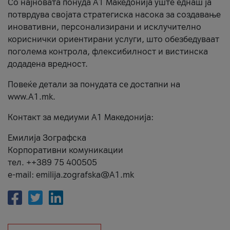
Со најновата понуда А1 Македонија уште еднаш ја
потврдува својата стратегиска насока за создавање
иновативни, персонализирани и исклучително
кориснички ориентирани услуги, што обезбедуваат
поголема контрола, флексибилност и вистинска
додадена вредност.
Повеќе детали за понудата се достапни на
www.А1.mk.
Контакт за медиуми А1 Македонија:
Емилија Зографска
Корпоративни комуникации
тел. ++389 75 400505
e-mail: emilija.zografska@A1.mk