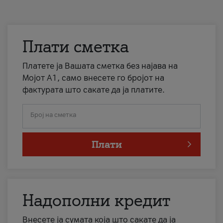
Плати сметка
Платете ја Вашата сметка без најава на
Мојот А1, само внесете го бројот на
фактурата што сакате да ја платите.
Број на сметка
Плати
Надополни кредит
Внесете ја сумата која што сакате да ја