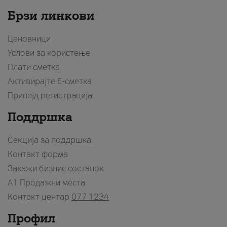
Брзи линкови
Ценовници
Услови за користење
Плати сметка
Активирајте Е-сметка
Припејд регистрација
Поддршка
Секција за поддршка
Контакт форма
Закажи бизнис состанок
A1 Продажни места
Контакт центар
077 1234
Профил