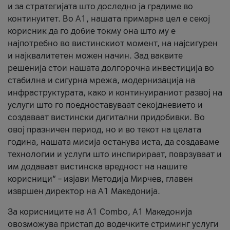
и за стратегијата што доследно ја градиме во
континуитет. Во А1, нашата примарна цел е секој
корисник да го добие токму она што му е
најпотребно во вистинскиот момент, на најсигурен
и најквалитетен можен начин. Зад ваквите
решенија стои нашата долгорочна инвестиција во
стабилна и сигурна мрежа, модернизација на
инфраструктурата, како и континуираниот развој на
услуги што го поедноставуваат секојдневието и
создаваат вистински дигитални придобивки. Во
овој празничен период, но и во текот на целата
година, нашата мисија останува иста, да создаваме
технологии и услуги што инспирираат, поврзуваат и
им додаваат вистинска вредност на нашите
корисници“ – изјави Методија Мирчев, главен
извршен директор на А1 Македонија.
За корисниците на A1 Combo, А1 Македонија
овозможува пристап до водечките стриминг услуги