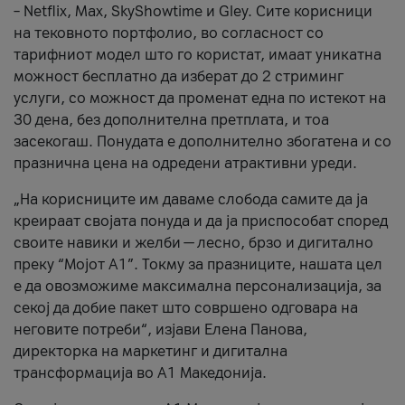
– Netflix, Max, SkyShowtime и Gley. Сите корисници
на тековното портфолио, во согласност со
тарифниот модел што го користат, имаат уникатна
можност бесплатно да изберат до 2 стриминг
услуги, со можност да променат една по истекот на
30 дена, без дополнителна претплата, и тоа
засекогаш. Понудата е дополнително збогатена и со
празнична цена на одредени атрактивни уреди.
„На корисниците им даваме слобода самите да ја
креираат својата понуда и да ја приспособат според
своите навики и желби — лесно, брзо и дигитално
преку “Мојот А1”. Токму за празниците, нашата цел
е да овозможиме максимална персонализација, за
секој да добие пакет што совршено одговара на
неговите потреби“, изјави Елена Панова,
директорка на маркетинг и дигитална
трансформација во А1 Македонија.