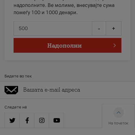
надополните. Ве молиме, внесувајте сума
помеѓу 100 и 1000 денари.
-
+
Надополни
Бидете во тек
Следете нè
На почеток