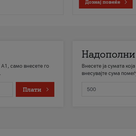
Дознај повеќе
Надополни
 А1, само внесете го
Внесете ја сумата кој
.
внесувајте сума помеѓ
Плати