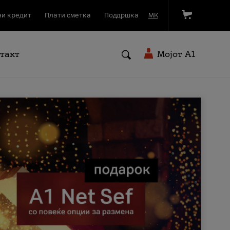
и кредит
Плати сметка
Поддршка
МК
такт
Мојот A1