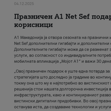
04.12.2025
Празничен A1 Net Sеf пода
корисници
А1 Македонија ја отвора сезоната на празнични
Net Sef дополнителни гигабајти и дополнителни
Дополнителните гигабајти може да се разменат з
услуги, во согласност со индивидуалните потреб
мобилната апликација „Мојот А1“ и важи 30 дена
„Овој празничен подарок е уште една потврда з
стратегијата што доследно ја градиме во контину
токму она што му е најпотребно во вистинскиот 
решенија стои нашата долгорочна инвестиција в
инфраструктурата, како и континуираниот развој
вистински дигитални придобивки. Во овој празни
останува иста, да создаваме технологии и услуг