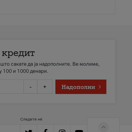
 кредит
а што сакате да ја надополните. Ве молиме,
у 100 и 1000 денари.
-
+
Надополни
Следете нè