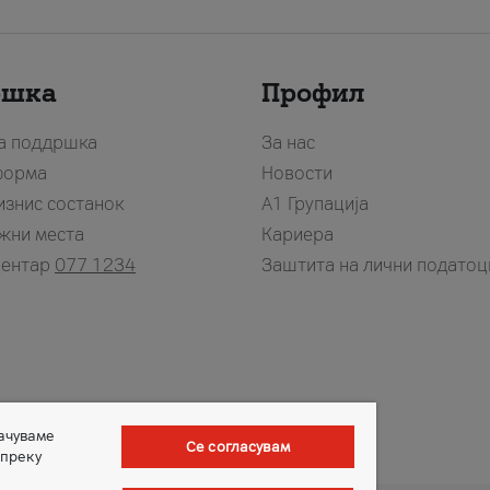
ршка
Профил
за поддршка
За нас
форма
Новости
изнис состанок
А1 Групација
жни места
Кариера
центар
077 1234
Заштита на лични податоц
зачуваме
Се согласувам
 преку