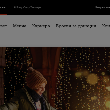
а нас
#ПодобарОнлајн
Надополн
свет
Медиа
Кариера
Броеви за донации
Кон