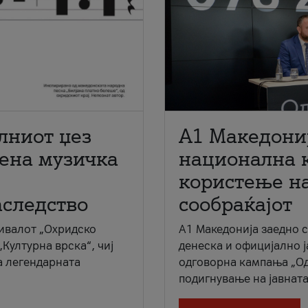
лниот џез
A1 Македони
мена музичка
национална 
користење на
аследство
сообраќајот
ивалот „Охридско
A1 Македонија заедно 
„Културна врска“, чиј
денеска и официјално 
а легендарната
одговорна кампања „Од
подигнување на јавната 