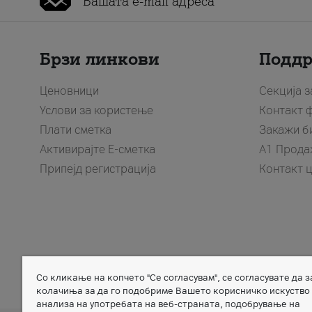
Брзи линкови
Подд
Ценовници
Секција 
Услови за користење
Контакт 
Плати сметка
Закажи б
Активирајте Е-сметка
A1 Прода
Припејд регистрација
Контакт 
Со кликање на копчето "Се согласувам", се согласувате да 
Member of
колачиња за да го подобриме Вашето корисничко искуство
анализа на употребата на веб-страната, подобрување на