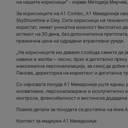
на нашите корисници“ – изјави Методија Мирчев
За корисниците на A1 Combo, А1 Македонија овоз
SkyShowtime и Gley. Сите корисници на тековно
користат, имаат уникатна можност бесплатно да 
истекот на 30 дена, без дополнителна претплата
празнична цена на одредени атрактивни уреди.
„На корисниците им даваме слобода самите да ја
навики и желби — лесно, брзо и дигитално преку
максимална персонализација, за секој да добие 
Панова, директорка на маркетинг и дигитална т
Со најновата понуда А1 Македонија уште еднаш ј
иновативни, персонализирани и исклучително к
контрола, флексибилност и вистинска додадена
Повеќе детали за понудата се достапни на www.А
Контакт за медиуми А1 Македонија: