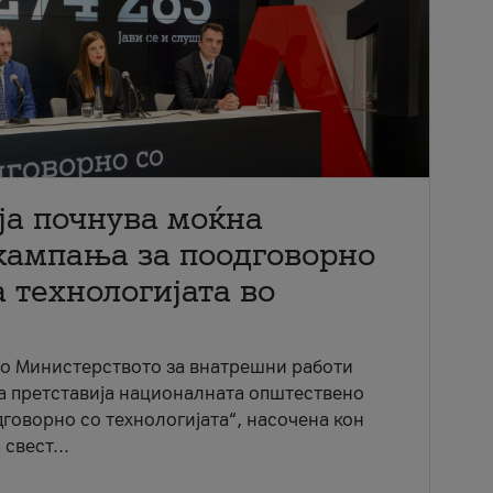
ја почнува моќна
кампања за поодговорно
 технологијата во
со Министерството за внатрешни работи
ја претставија националната општествено
говорно со технологијата“, насочена кон
свест...