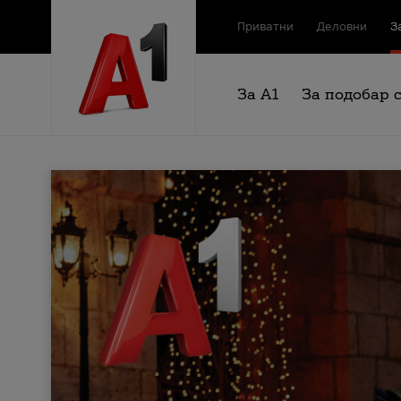
Приватни
Деловни
З
За А1
За подобар 