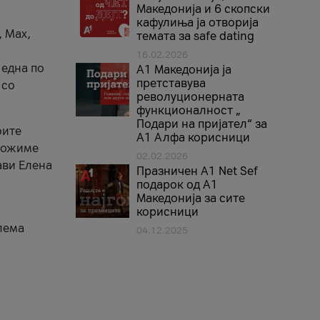
Македонија и 6 скопски
кафулиња ја отворија
, Max,
темата за safe dating
16.02.2026
 една по
А1 Македонија ја
претставува
 со
револуционерната
функционалност „
Подари на пријател“ за
оите
А1 Алфа корисници
зможиме
02.02.2026
ави Елена
Празничен A1 Net Sеf
подарок од А1
Македонија за сите
корисници
лема
04.12.2025