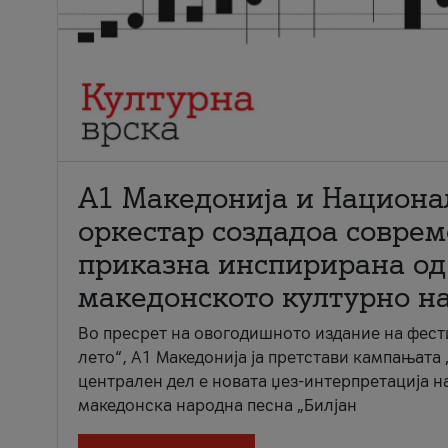
А1 Македонија и Национа
оркестар создадоа совре
приказна инспирирана од
македонското културно н
Во пресрет на овогодишното издание на фест
лето“, А1 Македонија ја претстави кампањата 
централен дел е новата џез-интерпретација н
македонска народна песна „Билјан