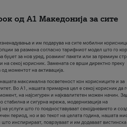
рок од А1 Македонија за сите
 изненадувања и им подарува на сите мобилни корисниц
 опции за размена согласно тарифниот модел што го кор
а буџет за нов уред, роаминг пакети или за премиум ст
и на секој корисник. Замената се врши директно преку
 од моментот на активација.
а нашата максимална посветеност кон корисниците и за
итет. Во А1, нашата примарна цел е секој корисник да 
момент, на најсигурен и најквалитетен можен начин. За
о стабилна и сигурна мрежа, модернизација на
 на услуги што го поедноставуваат секојдневието и соз
чен период, но и во текот на целата година, нашата ми
и што инспирираат, поврзуваат и им додаваат вистинска