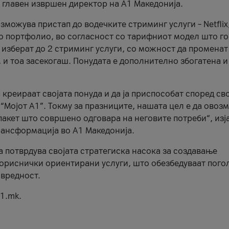
, главен извршен директор на А1 Македонија.
можува пристап до водечките стриминг услуги – Netflix
то портфолио, во согласност со тарифниот модел што го
изберат до 2 стриминг услуги, со можност да променат
, и тоа засекогаш. Понудата е дополнително збогатена и
 креираат својата понуда и да ја приспособат според св
 “Мојот А1”. Токму за празниците, нашата цел е да ово
пакет што совршено одговара на неговите потреби“, изј
рансформација во А1 Македонија.
а потврдува својата стратегиска насока за создавање
ориснички ориентирани услуги, што обезбедуваат пого
 вредност.
1.mk.