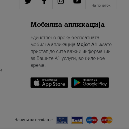
На почеток
Мобилна апликација
Единствено преку бесплатната
мобилна апликација
Мојот A1
имате
пристап до сите важни информации
за Вашите A1 услуги, во било кое
време.
и
Начини на плаќање