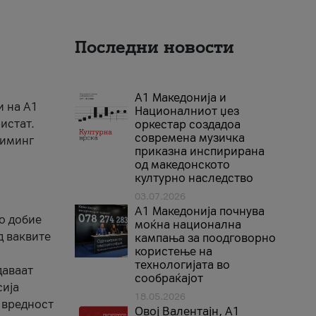
Последни новости
А1 Македонија и
и на A1
Националниот џез
истат.
оркестар создадоа
современа музичка
риминг
приказна инспирирана
од македонското
културно наследство
03.07.2026
A1 Македонија почнува
го добие
моќна национална
д ваквите
кампања за поодговорно
користење на
технологијата во
даваат
сообраќајот
сија
18.05.2026
 вредност
Овој Валентајн, A1