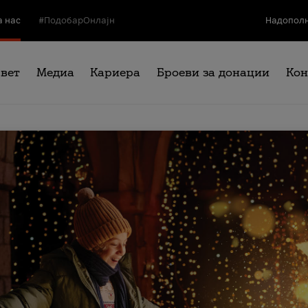
а нас
#ПодобарОнлајн
Надополн
свет
Медиа
Кариера
Броеви за донации
Кон