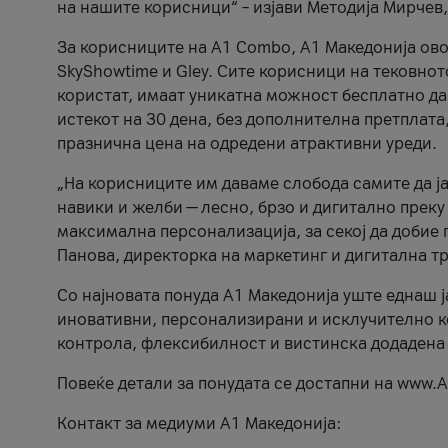
на нашите корисници“ – изјави Методија Мирчев
За корисниците на A1 Combo, А1 Македонија овоз
SkyShowtime и Gley. Сите корисници на тековно
користат, имаат уникатна можност бесплатно да 
истекот на 30 дена, без дополнителна претплата
празнична цена на одредени атрактивни уреди.
„На корисниците им даваме слобода самите да ја
навики и желби — лесно, брзо и дигитално преку
максимална персонализација, за секој да добие 
Панова, директорка на маркетинг и дигитална т
Со најновата понуда А1 Македонија уште еднаш ј
иновативни, персонализирани и исклучително к
контрола, флексибилност и вистинска додадена
Повеќе детали за понудата се достапни на www.А
Контакт за медиуми А1 Македонија: