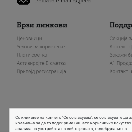
Брзи линкови
Подд
Ценовници
Секција 
Услови за користење
Контакт 
Плати сметка
Закажи б
Активирајте Е-сметка
A1 Прода
Припејд регистрација
Контакт 
Со кликање на копчето "Се согласувам", се согласувате да 
Member of
колачиња за да го подобриме Вашето корисничко искуство
анализа на употребата на веб-страната, подобрување на