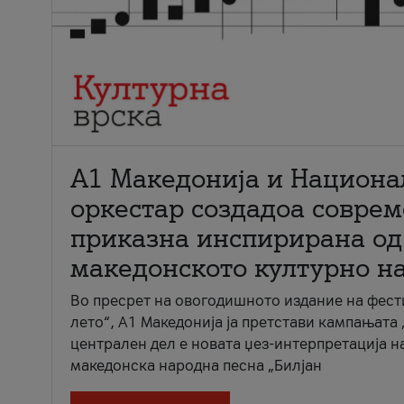
А1 Македонија и Национа
оркестар создадоа совре
приказна инспирирана од
македонското културно н
Во пресрет на овогодишното издание на фест
лето“, А1 Македонија ја претстави кампањата 
централен дел е новата џез-интерпретација н
македонска народна песна „Билјан