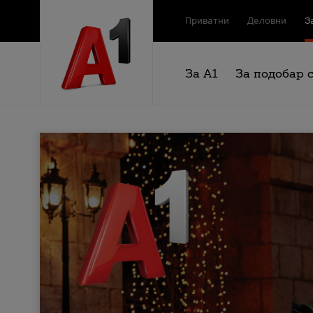
Приватни
Деловни
З
За А1
За подобар 