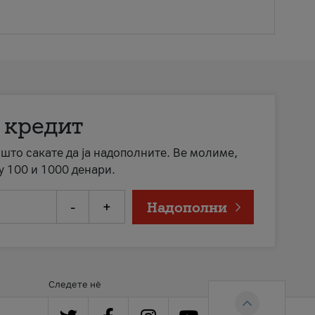
 кредит
а што сакате да ја надополните. Ве молиме,
у 100 и 1000 денари.
-
+
Надополни
Следете нè