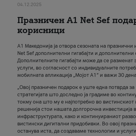
04.12.2025
Празничен A1 Net Sеf пода
корисници
А1 Македонија ја отвора сезоната на празнични
Net Sef дополнителни гигабајти и дополнителни
Дополнителните гигабајти може да се разменат з
услуги, во согласност со индивидуалните потреб
мобилната апликација „Мојот А1“ и важи 30 дена
„Овој празничен подарок е уште една потврда з
стратегијата што доследно ја градиме во контину
токму она што му е најпотребно во вистинскиот 
решенија стои нашата долгорочна инвестиција в
инфраструктурата, како и континуираниот развој
вистински дигитални придобивки. Во овој празни
останува иста, да создаваме технологии и услуг