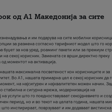
рок од А1 Македонија за сите
 изненадувања и им подарува на сите мобилни корисниц
 опции за размена согласно тарифниот модел што го кор
а буџет за нов уред, роаминг пакети или за премиум ст
и на секој корисник. Замената се врши директно преку
 од моментот на активација.
а нашата максимална посветеност кон корисниците и за
итет. Во А1, нашата примарна цел е секој корисник да 
момент, на најсигурен и најквалитетен можен начин. За
о стабилна и сигурна мрежа, модернизација на
 на услуги што го поедноставуваат секојдневието и соз
чен период, но и во текот на целата година, нашата ми
и што инспирираат, поврзуваат и им додаваат вистинска