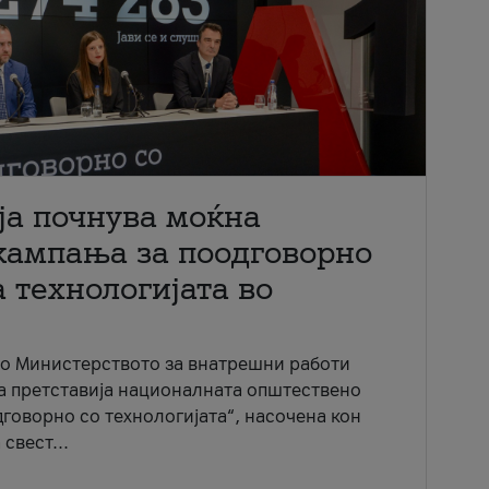
ја почнува моќна
кампања за поодговорно
 технологијата во
со Министерството за внатрешни работи
ја претставија националната општествено
говорно со технологијата“, насочена кон
свест...