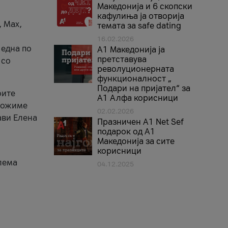
Македонија и 6 скопски
кафулиња ја отворија
, Max,
темата за safe dating
16.02.2026
 една по
А1 Македонија ја
претставува
 со
револуционерната
функционалност „
Подари на пријател“ за
оите
А1 Алфа корисници
зможиме
02.02.2026
ави Елена
Празничен A1 Net Sеf
подарок од А1
Македонија за сите
корисници
лема
04.12.2025