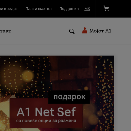
и кредит
Плати сметка
Поддршка
МК
такт
Мојот A1