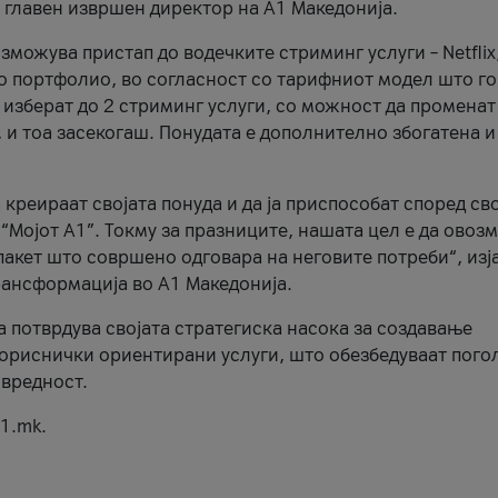
, главен извршен директор на А1 Македонија.
можува пристап до водечките стриминг услуги – Netflix
то портфолио, во согласност со тарифниот модел што го
изберат до 2 стриминг услуги, со можност да променат
, и тоа засекогаш. Понудата е дополнително збогатена и
 креираат својата понуда и да ја приспособат според св
 “Мојот А1”. Токму за празниците, нашата цел е да ово
пакет што совршено одговара на неговите потреби“, изј
рансформација во А1 Македонија.
а потврдува својата стратегиска насока за создавање
ориснички ориентирани услуги, што обезбедуваат пого
 вредност.
1.mk.