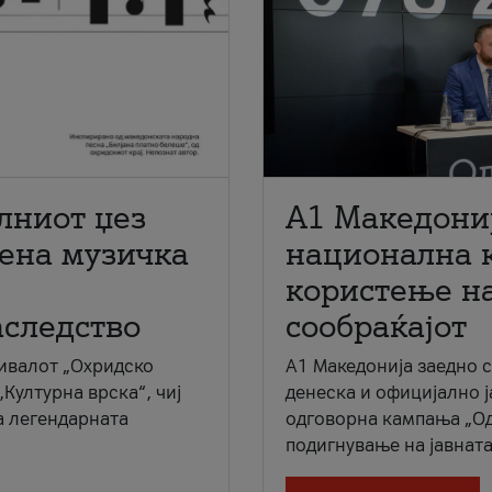
лниот џез
A1 Македони
мена музичка
национална 
користење на
аследство
сообраќајот
ивалот „Охридско
A1 Македонија заедно 
„Културна врска“, чиј
денеска и официјално 
а легендарната
одговорна кампања „Од
подигнување на јавната 