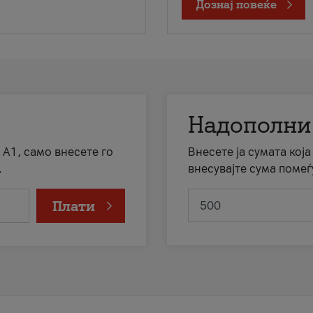
Дознај повеќе
Надополни
 А1, само внесете го
Внесете ја сумата кој
.
внесувајте сума помеѓ
Плати