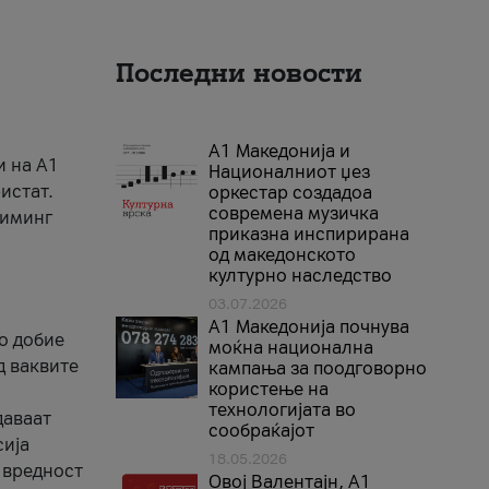
Последни новости
А1 Македонија и
и на A1
Националниот џез
истат.
оркестар создадоа
современа музичка
риминг
приказна инспирирана
од македонското
културно наследство
03.07.2026
A1 Македонија почнува
го добие
моќна национална
д ваквите
кампања за поодговорно
користење на
технологијата во
даваат
сообраќајот
сија
18.05.2026
 вредност
Овој Валентајн, A1