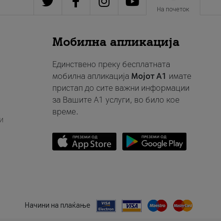
На почеток
Мобилна апликација
Единствено преку бесплатната
мобилна апликација
Мојот A1
имате
пристап до сите важни информации
за Вашите A1 услуги, во било кое
време.
и
Начини на плаќање