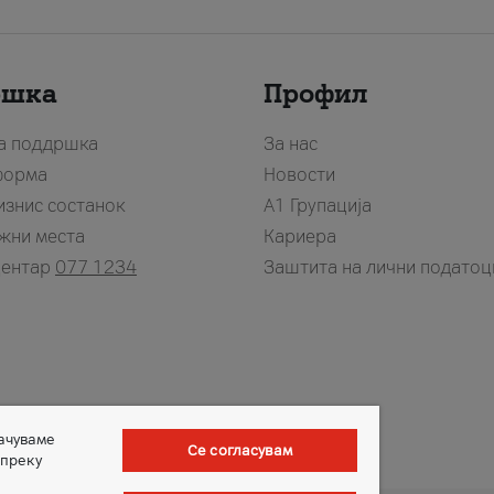
ршка
Профил
за поддршка
За нас
форма
Новости
изнис состанок
А1 Групација
жни места
Кариера
центар
077 1234
Заштита на лични податоц
зачуваме
Се согласувам
 преку