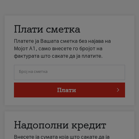
Плати сметка
Платете ја Вашата сметка без најава на
Мојот А1, само внесете го бројот на
фактурата што сакате да ја платите.
Број на сметка
Плати
Надополни кредит
Внесете ја сумата која што сакате да ја