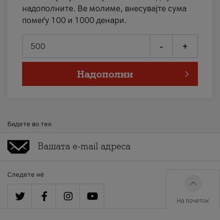
надополните. Ве молиме, внесувајте сума
помеѓу 100 и 1000 денари.
-
+
Надополни
Бидете во тек
Следете нè
На почеток