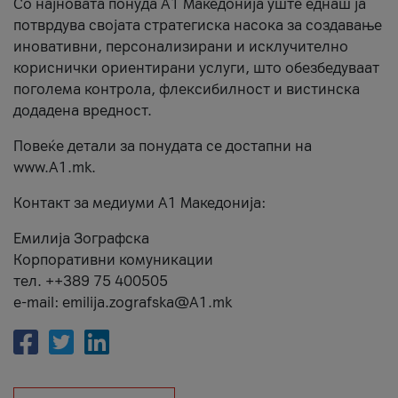
Со најновата понуда А1 Македонија уште еднаш ја
потврдува својата стратегиска насока за создавање
иновативни, персонализирани и исклучително
кориснички ориентирани услуги, што обезбедуваат
поголема контрола, флексибилност и вистинска
додадена вредност.
Повеќе детали за понудата се достапни на
www.А1.mk.
Контакт за медиуми А1 Македонија:
Емилија Зографска
Корпоративни комуникации
тел. ++389 75 400505
e-mail: emilija.zografska@A1.mk