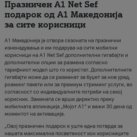
Празничен A1 Net Sеf
За нас
подарок од А1 Македонија
за сите корисници
#ПодобарОнлајн
А1 Македонија ја отвора сезоната на празнични
изненадувања и им подарува на сите мобилни
корисници на A1 Net Sef дополнителни гигабајти и
дополнителни опции за размена согласно
тарифниот модел што го користат. Дополнителните
гигабајти може да се разменат за буџет за нов уред,
роаминг пакети или за премиум стриминг услуги, во
согласност со индивидуалните потреби на секој
корисник. Замената се врши директно преку
мобилната апликација „Мојот А1“ и важи 30 дена од
моментот на активација.
„Овој празничен подарок е уште една потврда за
нашата максимална посветеност кон корисниците