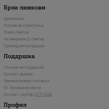
Брзи линкови
Ценовници
Услови за користење
Плати сметка
Активирајте Е-сметка
Припејд регистрација
Поддршка
Секција за поддршка
Контакт форма
Закажи бизнис состанок
A1 Продажни места
Контакт центар
077 1234
Профил