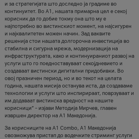
и за стратегијата што доследно ја градиме во
континуитет. Во А1, нашата примарна цел е секој
корисник да го добие токму она што му е
најпотребно во вистинскиот момент, на најсигурен
и најквалитетен можен начин. Зад ваквите
решенија стои нашата долгорочна инвестиција во
стабилна и сигурна мрежа, модернизација на
инфраструктурата, како и континуираниот развој на
услуги што го поедноставуваат секојдневието и
создаваат вистински дигитални придобивки. Во
овој празничен период, но и во текот на целата
година, нашата мисија останува иста, да создаваме
технологии и услуги што инспирираат, поврзуваат и
им додаваат вистинска вредност на нашите
корисници“ – изјави Методија Мирчев, главен
извршен директор на А1 Македонија.
За корисниците на A1 Combo, А1 Македонија
овозможува пристап до водечките стриминг услуги