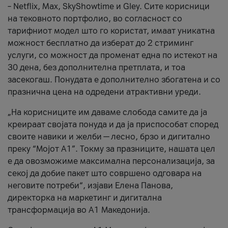
– Netflix, Max, SkyShowtime и Gley. Сите корисници
на тековното портфолио, во согласност со
тарифниот модел што го користат, имаат уникатна
можност бесплатно да изберат до 2 стриминг
услуги, со можност да променат една по истекот на
30 дена, без дополнителна претплата, и тоа
засекогаш. Понудата е дополнително збогатена и со
празнична цена на одредени атрактивни уреди.
„На корисниците им даваме слобода самите да ја
креираат својата понуда и да ја приспособат според
своите навики и желби — лесно, брзо и дигитално
преку “Мојот А1”. Токму за празниците, нашата цел
е да овозможиме максимална персонализација, за
секој да добие пакет што совршено одговара на
неговите потреби“, изјави Елена Панова,
директорка на маркетинг и дигитална
трансформација во А1 Македонија.