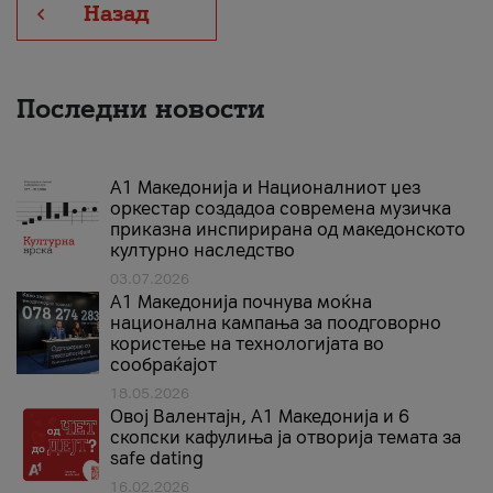
Назад
Последни новости
А1 Македонија и Националниот џез
оркестар создадоа современа музичка
приказна инспирирана од македонското
културно наследство
03.07.2026
A1 Македонија почнува моќна
национална кампања за поодговорно
користење на технологијата во
сообраќајот
18.05.2026
Овој Валентајн, A1 Македонија и 6
скопски кафулиња ја отворија темата за
safe dating
16.02.2026