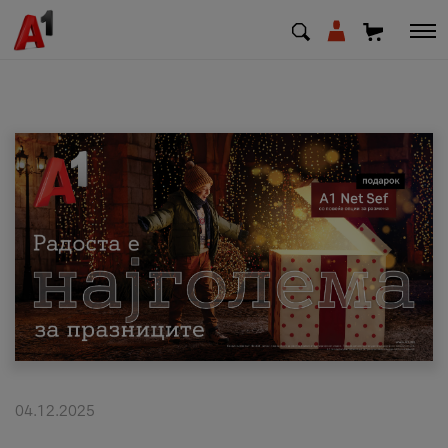
МК
EN
SQ
Приватни
Деловни
Поддршка
Надополни кредит
04.12.2025
Плати сметка