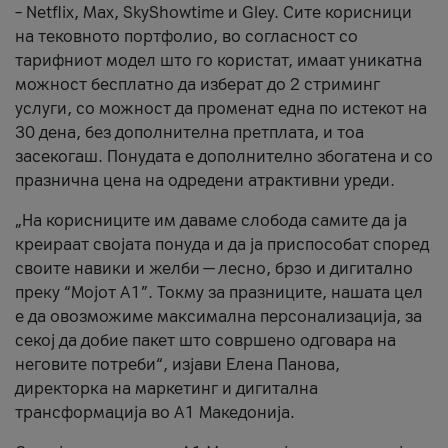
– Netflix, Max, SkyShowtime и Gley. Сите корисници
на тековното портфолио, во согласност со
тарифниот модел што го користат, имаат уникатна
можност бесплатно да изберат до 2 стриминг
услуги, со можност да променат една по истекот на
30 дена, без дополнителна претплата, и тоа
засекогаш. Понудата е дополнително збогатена и со
празнична цена на одредени атрактивни уреди.
„На корисниците им даваме слобода самите да ја
креираат својата понуда и да ја приспособат според
своите навики и желби — лесно, брзо и дигитално
преку “Мојот А1”. Токму за празниците, нашата цел
е да овозможиме максимална персонализација, за
секој да добие пакет што совршено одговара на
неговите потреби“, изјави Елена Панова,
директорка на маркетинг и дигитална
трансформација во А1 Македонија.