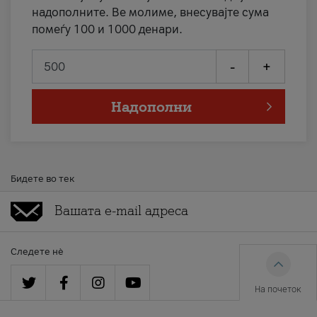
надополните. Ве молиме, внесувајте сума
помеѓу 100 и 1000 денари.
-
+
Надополни
Бидете во тек
Следете нè
На почеток