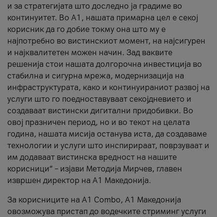
и за стратегијата што доследно ја градиме во
континуитет. Во А1, нашата примарна цел е секој
корисник да го добие токму она што му е
најпотребно во вистинскиот момент, на најсигурен
и најквалитетен можен начин. Зад ваквите
решенија стои нашата долгорочна инвестиција во
стабилна и сигурна мрежа, модернизација на
инфраструктурата, како и континуираниот развој на
услуги што го поедноставуваат секојдневието и
создаваат вистински дигитални придобивки. Во
овој празничен период, но и во текот на целата
година, нашата мисија останува иста, да создаваме
технологии и услуги што инспирираат, поврзуваат и
им додаваат вистинска вредност на нашите
корисници“ – изјави Методија Мирчев, главен
извршен директор на А1 Македонија.
За корисниците на A1 Combo, А1 Македонија
овозможува пристап до водечките стриминг услуги