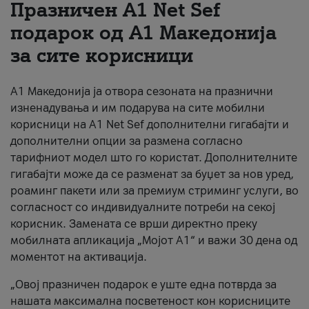
Празничен A1 Net Sеf
За нас
подарок од А1 Македонија
за сите корисници
#ПодобарОнлајн
А1 Македонија ја отвора сезоната на празнични
изненадувања и им подарува на сите мобилни
корисници на A1 Net Sef дополнителни гигабајти и
дополнителни опции за размена согласно
тарифниот модел што го користат. Дополнителните
гигабајти може да се разменат за буџет за нов уред,
роаминг пакети или за премиум стриминг услуги, во
согласност со индивидуалните потреби на секој
корисник. Замената се врши директно преку
мобилната апликација „Мојот А1“ и важи 30 дена од
моментот на активација.
„Овој празничен подарок е уште една потврда за
нашата максимална посветеност кон корисниците