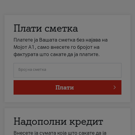
Плати сметка
Платете ја Вашата сметка без најава на
Мојот А1, само внесете го бројот на
фактурата што сакате да ја платите.
Број на сметка
Плати
Надополни кредит
Внесете ја сумата која што сакате да ја