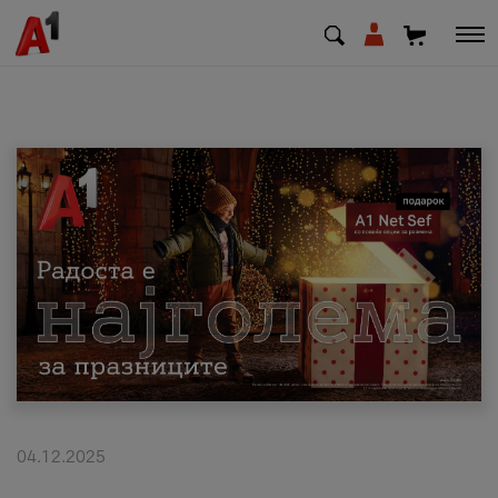
МК
EN
SQ
Приватни
Деловни
Поддршка
Надополни кредит
04.12.2025
Плати сметка