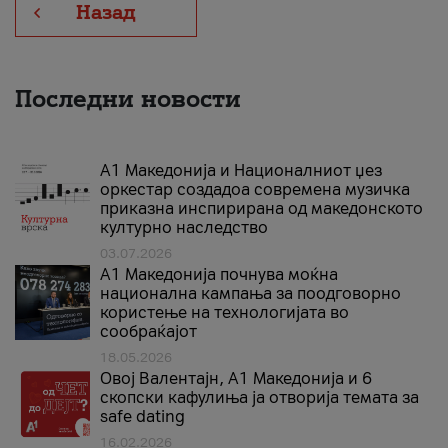
Назад
Последни новости
А1 Македонија и Националниот џез
оркестар создадоа современа музичка
приказна инспирирана од македонското
културно наследство
03.07.2026
A1 Македонија почнува моќна
национална кампања за поодговорно
користење на технологијата во
сообраќајот
18.05.2026
Овој Валентајн, A1 Македонија и 6
скопски кафулиња ја отворија темата за
safe dating
16.02.2026