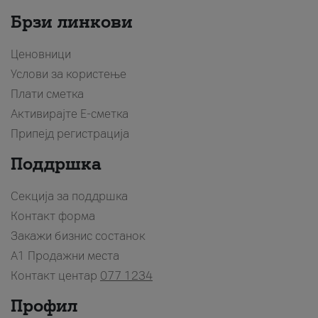
Брзи линкови
Ценовници
Услови за користење
Плати сметка
Активирајте Е-сметка
Припејд регистрација
Поддршка
Секција за поддршка
Контакт форма
Закажи бизнис состанок
A1 Продажни места
Контакт центар
077 1234
Профил