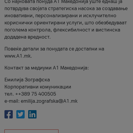
Со најновата понуда А1 Македонија уште еднаш ја
потврдува својата стратегиска насока за создавање
иновативни, персонализирани и исклучително
кориснички ориентирани услуги, што обезбедуваат
поголема контрола, флексибилност и вистинска
додадена вредност.
Повеќе детали за понудата се достапни на
www.А1.mk.
Контакт за медиуми А1 Македонија:
Емилија Зографска
Корпоративни комуникации
тел. ++389 75 400505
e-mail: emilija.zografska@A1.mk