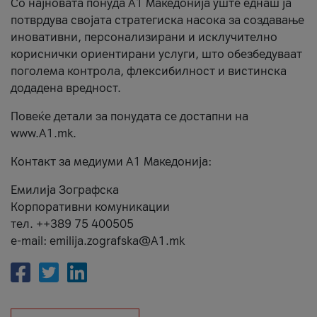
Со најновата понуда А1 Македонија уште еднаш ја
потврдува својата стратегиска насока за создавање
иновативни, персонализирани и исклучително
кориснички ориентирани услуги, што обезбедуваат
поголема контрола, флексибилност и вистинска
додадена вредност.
Повеќе детали за понудата се достапни на
www.А1.mk.
Контакт за медиуми А1 Македонија:
Емилија Зографска
Корпоративни комуникации
тел. ++389 75 400505
e-mail: emilija.zografska@A1.mk