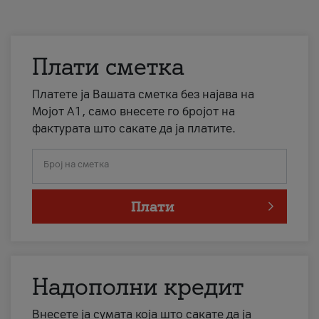
Плати сметка
Платете ја Вашата сметка без најава на
Мојот А1, само внесете го бројот на
фактурата што сакате да ја платите.
Број на сметка
Плати
Надополни кредит
Внесете ја сумата која што сакате да ја