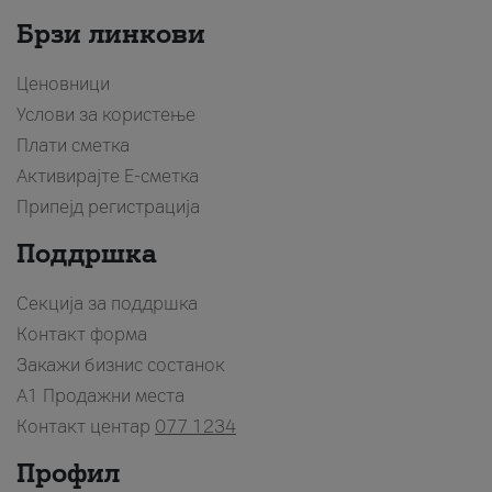
Брзи линкови
Ценовници
Услови за користење
Плати сметка
Активирајте Е-сметка
Припејд регистрација
Поддршка
Секција за поддршка
Контакт форма
Закажи бизнис состанок
A1 Продажни места
Контакт центар
077 1234
Профил