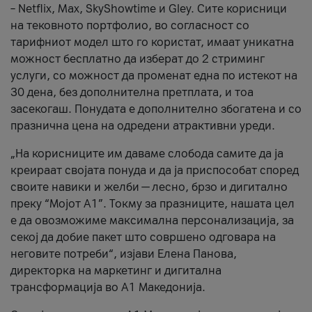
– Netflix, Max, SkyShowtime и Gley. Сите корисници
на тековното портфолио, во согласност со
тарифниот модел што го користат, имаат уникатна
можност бесплатно да изберат до 2 стриминг
услуги, со можност да променат една по истекот на
30 дена, без дополнителна претплата, и тоа
засекогаш. Понудата е дополнително збогатена и со
празнична цена на одредени атрактивни уреди.
„На корисниците им даваме слобода самите да ја
креираат својата понуда и да ја приспособат според
своите навики и желби — лесно, брзо и дигитално
преку “Мојот А1”. Токму за празниците, нашата цел
е да овозможиме максимална персонализација, за
секој да добие пакет што совршено одговара на
неговите потреби“, изјави Елена Панова,
директорка на маркетинг и дигитална
трансформација во А1 Македонија.