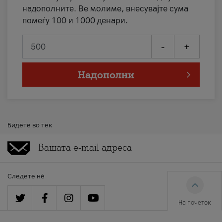
надополните. Ве молиме, внесувајте сума
помеѓу 100 и 1000 денари.
-
+
Надополни
Бидете во тек
Следете нè
На почеток