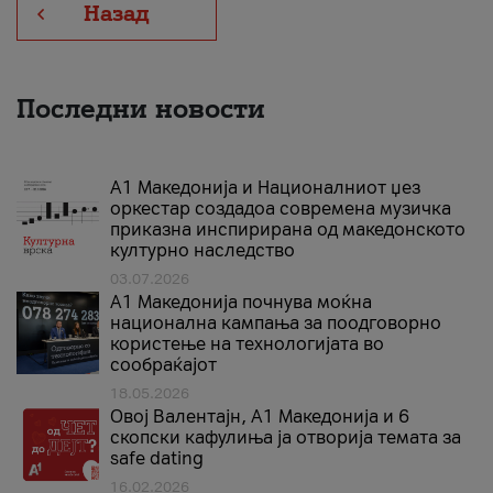
Назад
Последни новости
А1 Македонија и Националниот џез
оркестар создадоа современа музичка
приказна инспирирана од македонското
културно наследство
03.07.2026
A1 Македонија почнува моќна
национална кампања за поодговорно
користење на технологијата во
сообраќајот
18.05.2026
Овој Валентајн, A1 Македонија и 6
скопски кафулиња ја отворија темата за
safe dating
16.02.2026