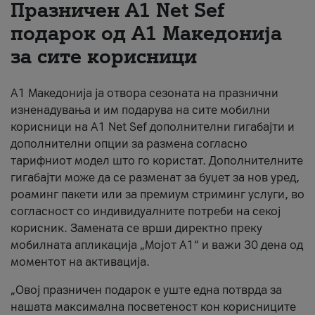
Празничен A1 Net Sеf
За нас
подарок од А1 Македонија
за сите корисници
#ПодобарОнлајн
А1 Македонија ја отвора сезоната на празнични
изненадувања и им подарува на сите мобилни
корисници на A1 Net Sef дополнителни гигабајти и
дополнителни опции за размена согласно
тарифниот модел што го користат. Дополнителните
гигабајти може да се разменат за буџет за нов уред,
роаминг пакети или за премиум стриминг услуги, во
согласност со индивидуалните потреби на секој
корисник. Замената се врши директно преку
мобилната апликација „Мојот А1“ и важи 30 дена од
моментот на активација.
„Овој празничен подарок е уште една потврда за
нашата максимална посветеност кон корисниците