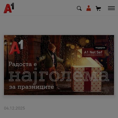
МК
EN
SQ
Приватни
Деловни
Поддршка
Надополни кредит
04.12.2025
Плати сметка