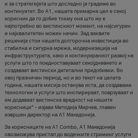
и за стратегијата што доследно ја градиме во
континуитет. Во А1, нашата примарна цел е секој
корисник да го добие токму она што му е
најпотребно во вистинскиот момент, на најсигурен
и најквалитетен можен начин. Зад ваквите
решенија стои нашата долгорочна инвестиција во
стабилна и сигурна мрежа, модернизација на
инфраструктурата, како и континуираниот развој на
услуги што го поедноставуваат секојдневието и
создаваат вистински дигитални придобивки. Во
овој празничен период, но и во текот на целата
година, нашата мисија останува иста, да создаваме
технологии и услуги што инспирираат, поврзуваат и
им додаваат вистинска вредност на нашите
корисници“ – изјави Методија Мирчев, главен
извршен директор на А1 Македонија.
За корисниците на A1 Combo, А1 Македонија
овозможува пристап до водечките стриминг услуги