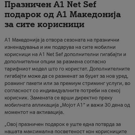
Празничен A1 Net Sеf
За нас
подарок од А1 Македонија
за сите корисници
#ПодобарОнлајн
А1 Македонија ја отвора сезоната на празнични
изненадувања и им подарува на сите мобилни
корисници на A1 Net Sef дополнителни гигабајти и
дополнителни опции за размена согласно
тарифниот модел што го користат. Дополнителните
гигабајти може да се разменат за буџет за нов уред,
роаминг пакети или за премиум стриминг услуги, во
согласност со индивидуалните потреби на секој
корисник. Замената се врши директно преку
мобилната апликација „Мојот А1“ и важи 30 дена од
моментот на активација.
„Овој празничен подарок е уште една потврда за
нашата максимална посветеност кон корисниците