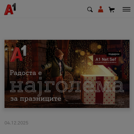
МК
EN
SQ
Приватни
Деловни
Поддршка
Надополни кредит
04.12.2025
Плати сметка