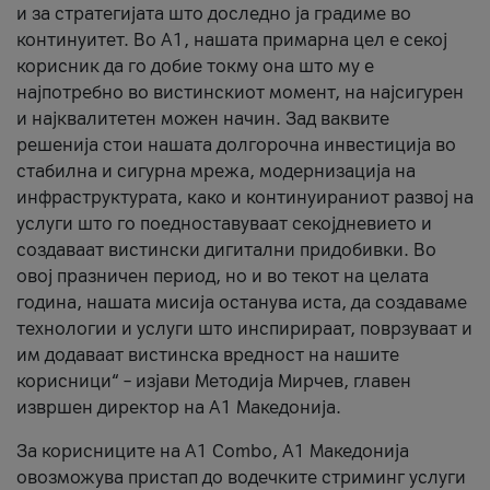
и за стратегијата што доследно ја градиме во
континуитет. Во А1, нашата примарна цел е секој
корисник да го добие токму она што му е
најпотребно во вистинскиот момент, на најсигурен
и најквалитетен можен начин. Зад ваквите
решенија стои нашата долгорочна инвестиција во
стабилна и сигурна мрежа, модернизација на
инфраструктурата, како и континуираниот развој на
услуги што го поедноставуваат секојдневието и
создаваат вистински дигитални придобивки. Во
овој празничен период, но и во текот на целата
година, нашата мисија останува иста, да создаваме
технологии и услуги што инспирираат, поврзуваат и
им додаваат вистинска вредност на нашите
корисници“ – изјави Методија Мирчев, главен
извршен директор на А1 Македонија.
За корисниците на A1 Combo, А1 Македонија
овозможува пристап до водечките стриминг услуги