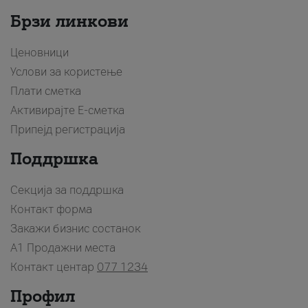
Брзи линкови
Ценовници
Услови за користење
Плати сметка
Активирајте Е-сметка
Припејд регистрација
Поддршка
Секција за поддршка
Контакт форма
Закажи бизнис состанок
A1 Продажни места
Контакт центар
077 1234
Профил