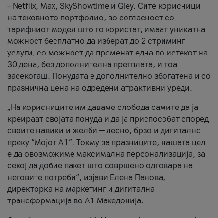
– Netflix, Max, SkyShowtime и Gley. Сите корисници
на тековното портфолио, во согласност со
тарифниот модел што го користат, имаат уникатна
можност бесплатно да изберат до 2 стриминг
услуги, со можност да променат една по истекот на
30 дена, без дополнителна претплата, и тоа
засекогаш. Понудата е дополнително збогатена и со
празнична цена на одредени атрактивни уреди.
„На корисниците им даваме слобода самите да ја
креираат својата понуда и да ја приспособат според
своите навики и желби — лесно, брзо и дигитално
преку “Мојот А1”. Токму за празниците, нашата цел
е да овозможиме максимална персонализација, за
секој да добие пакет што совршено одговара на
неговите потреби“, изјави Елена Панова,
директорка на маркетинг и дигитална
трансформација во А1 Македонија.