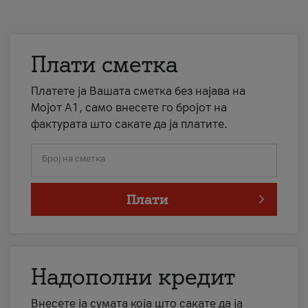
Плати сметка
Платете ја Вашата сметка без најава на
Мојот А1, само внесете го бројот на
фактурата што сакате да ја платите.
Број на сметка
Плати
Надополни кредит
Внесете ја сумата која што сакате да ја