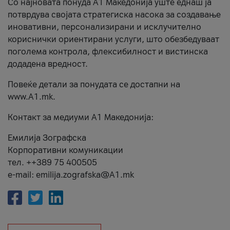
Со најновата понуда А1 Македонија уште еднаш ја
потврдува својата стратегиска насока за создавање
иновативни, персонализирани и исклучително
кориснички ориентирани услуги, што обезбедуваат
поголема контрола, флексибилност и вистинска
додадена вредност.
Повеќе детали за понудата се достапни на
www.А1.mk.
Контакт за медиуми А1 Македонија:
Емилија Зографска
Корпоративни комуникации
тел. ++389 75 400505
e-mail: emilija.zografska@A1.mk