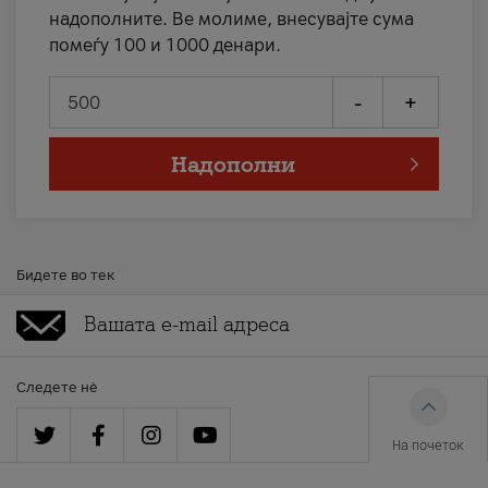
надополните. Ве молиме, внесувајте сума
помеѓу 100 и 1000 денари.
-
+
Надополни
Бидете во тек
Следете нè
На почеток