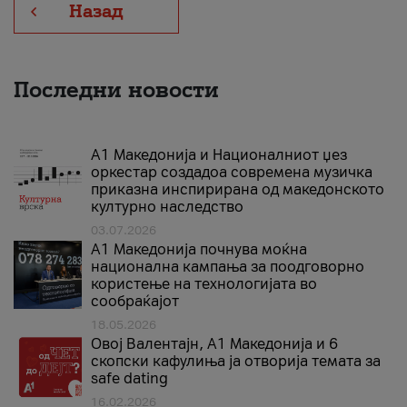
Назад
Последни новости
А1 Македонија и Националниот џез
оркестар создадоа современа музичка
приказна инспирирана од македонското
културно наследство
03.07.2026
A1 Македонија почнува моќна
национална кампања за поодговорно
користење на технологијата во
сообраќајот
18.05.2026
Овој Валентајн, A1 Македонија и 6
скопски кафулиња ја отворија темата за
safe dating
16.02.2026