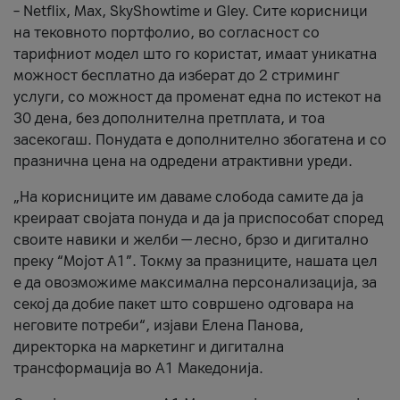
– Netflix, Max, SkyShowtime и Gley. Сите корисници
на тековното портфолио, во согласност со
тарифниот модел што го користат, имаат уникатна
можност бесплатно да изберат до 2 стриминг
услуги, со можност да променат една по истекот на
30 дена, без дополнителна претплата, и тоа
засекогаш. Понудата е дополнително збогатена и со
празнична цена на одредени атрактивни уреди.
„На корисниците им даваме слобода самите да ја
креираат својата понуда и да ја приспособат според
своите навики и желби — лесно, брзо и дигитално
преку “Мојот А1”. Токму за празниците, нашата цел
е да овозможиме максимална персонализација, за
секој да добие пакет што совршено одговара на
неговите потреби“, изјави Елена Панова,
директорка на маркетинг и дигитална
трансформација во А1 Македонија.