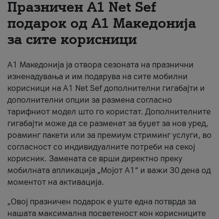
Празничен A1 Net Sеf
За нас
подарок од А1 Македонија
за сите корисници
#ПодобарОнлајн
А1 Македонија ја отвора сезоната на празнични
изненадувања и им подарува на сите мобилни
корисници на A1 Net Sef дополнителни гигабајти и
дополнителни опции за размена согласно
тарифниот модел што го користат. Дополнителните
гигабајти може да се разменат за буџет за нов уред,
роаминг пакети или за премиум стриминг услуги, во
согласност со индивидуалните потреби на секој
корисник. Замената се врши директно преку
мобилната апликација „Мојот А1“ и важи 30 дена од
моментот на активација.
„Овој празничен подарок е уште една потврда за
нашата максимална посветеност кон корисниците