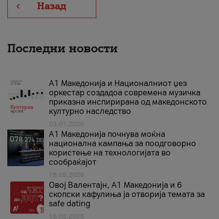
Назад
Последни новости
А1 Македонија и Националниот џез
оркестар создадоа современа музичка
приказна инспирирана од македонското
културно наследство
03.07.2026
A1 Македонија почнува моќна
национална кампања за поодговорно
користење на технологијата во
сообраќајот
18.05.2026
Овој Валентајн, A1 Македонија и 6
скопски кафулиња ја отворија темата за
safe dating
16.02.2026