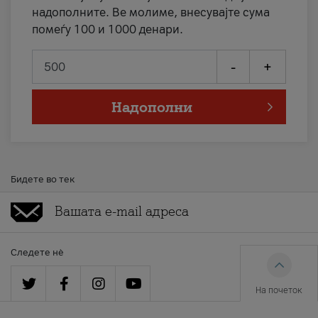
надополните. Ве молиме, внесувајте сума
помеѓу 100 и 1000 денари.
-
+
Надополни
Бидете во тек
Следете нè
На почеток