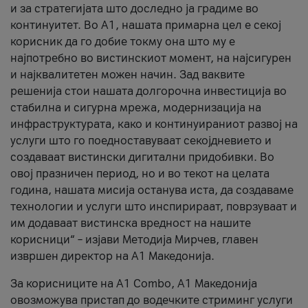
и за стратегијата што доследно ја градиме во
континуитет. Во А1, нашата примарна цел е секој
корисник да го добие токму она што му е
најпотребно во вистинскиот момент, на најсигурен
и најквалитетен можен начин. Зад ваквите
решенија стои нашата долгорочна инвестиција во
стабилна и сигурна мрежа, модернизација на
инфраструктурата, како и континуираниот развој на
услуги што го поедноставуваат секојдневието и
создаваат вистински дигитални придобивки. Во
овој празничен период, но и во текот на целата
година, нашата мисија останува иста, да создаваме
технологии и услуги што инспирираат, поврзуваат и
им додаваат вистинска вредност на нашите
корисници“ – изјави Методија Мирчев, главен
извршен директор на А1 Македонија.
За корисниците на A1 Combo, А1 Македонија
овозможува пристап до водечките стриминг услуги