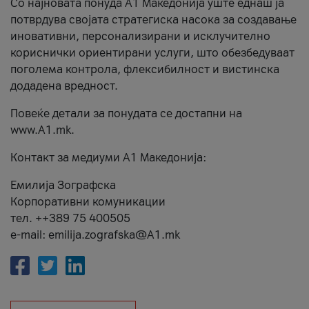
Со најновата понуда А1 Македонија уште еднаш ја
потврдува својата стратегиска насока за создавање
иновативни, персонализирани и исклучително
кориснички ориентирани услуги, што обезбедуваат
поголема контрола, флексибилност и вистинска
додадена вредност.
Повеќе детали за понудата се достапни на
www.А1.mk.
Контакт за медиуми А1 Македонија:
Емилија Зографска
Корпоративни комуникации
тел. ++389 75 400505
e-mail: emilija.zografska@A1.mk