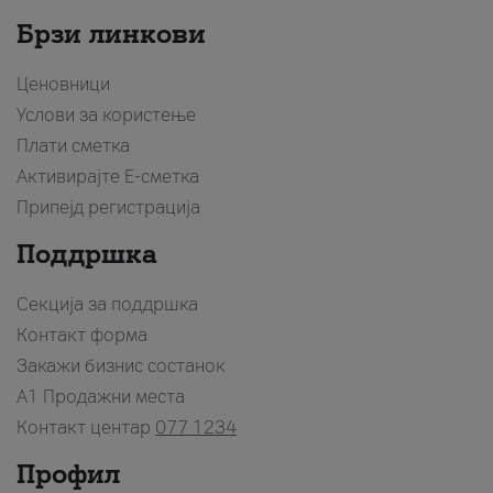
Брзи линкови
Ценовници
Услови за користење
Плати сметка
Активирајте Е-сметка
Припејд регистрација
Поддршка
Секција за поддршка
Контакт форма
Закажи бизнис состанок
A1 Продажни места
Контакт центар
077 1234
Профил