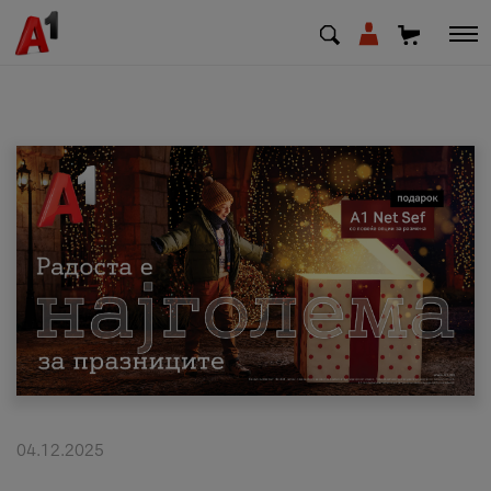
МК
EN
SQ
Приватни
Деловни
Поддршка
Надополни кредит
04.12.2025
Плати сметка