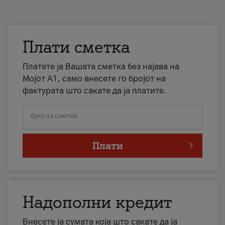
Плати сметка
Платете ја Вашата сметка без најава на
Мојот А1, само внесете го бројот на
фактурата што сакате да ја платите.
Број на сметка
Плати
Надополни кредит
Внесете ја сумата која што сакате да ја