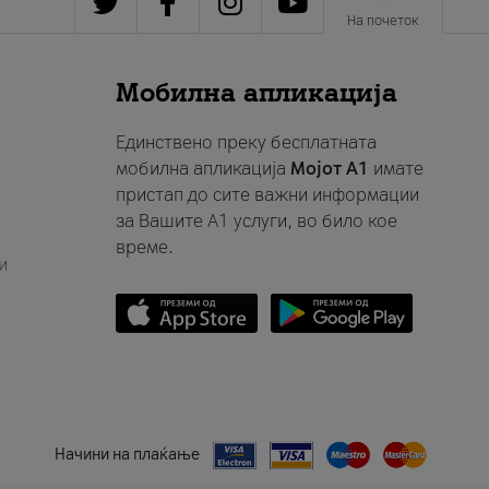
На почеток
Мобилна апликација
Единствено преку бесплатната
мобилна апликација
Мојот A1
имате
пристап до сите важни информации
за Вашите A1 услуги, во било кое
време.
и
Начини на плаќање