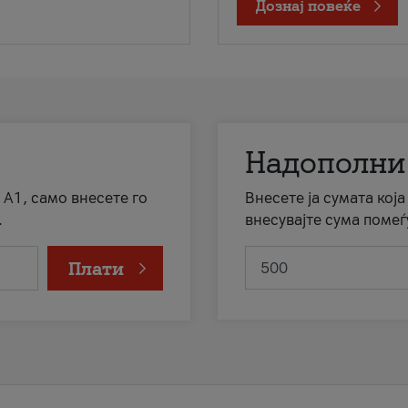
Дознај повеќе
Надополни
 А1, само внесете го
Внесете ја сумата кој
.
внесувајте сума помеѓ
Плати