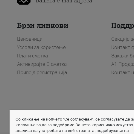
Брзи линкови
Подд
Ценовници
Секција 
Услови за користење
Контакт 
Плати сметка
Закажи б
Активирајте Е-сметка
A1 Прода
Припејд регистрација
Контакт 
Со кликање на копчето "Се согласувам", се согласувате да 
Member of
колачиња за да го подобриме Вашето корисничко искуство
анализа на употребата на веб-страната, подобрување на