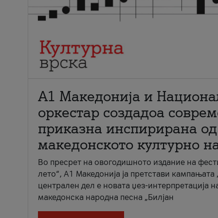
А1 Македонија и Национа
оркестар создадоа совре
приказна инспирирана од
македонското културно н
Во пресрет на овогодишното издание на фест
лето“, А1 Македонија ја претстави кампањата 
централен дел е новата џез-интерпретација н
македонска народна песна „Билјан