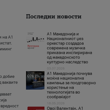
Последни новости
А1 Македонија и
и на A1
Националниот џез
истат.
оркестар создадоа
современа музичка
риминг
приказна инспирирана
од македонското
културно наследство
03.07.2026
A1 Македонија почнува
го добие
моќна национална
д ваквите
кампања за поодговорно
користење на
технологијата во
даваат
сообраќајот
сија
18.05.2026
 вредност
Овој Валентајн, A1