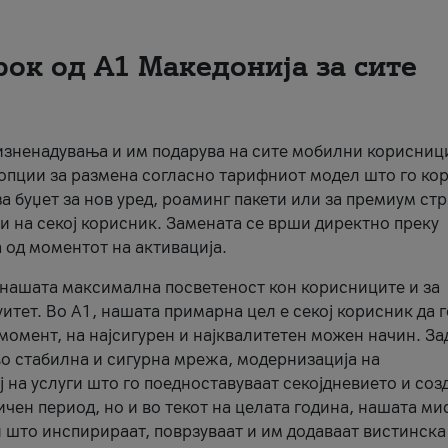
рок од А1 Македонија за сите
 изненадувања и им подарува на сите мобилни корисниц
 опции за размена согласно тарифниот модел што го кор
а буџет за нов уред, роаминг пакети или за премиум ст
и на секој корисник. Замената се врши директно преку
 од моментот на активација.
а нашата максимална посветеност кон корисниците и за
итет. Во А1, нашата примарна цел е секој корисник да 
момент, на најсигурен и најквалитетен можен начин. За
о стабилна и сигурна мрежа, модернизација на
 на услуги што го поедноставуваат секојдневието и соз
чен период, но и во текот на целата година, нашата ми
и што инспирираат, поврзуваат и им додаваат вистинска