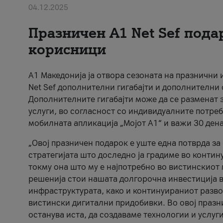
04.12.2025
Празничен A1 Net Sеf пода
корисници
А1 Македонија ја отвора сезоната на празнични
Net Sef дополнителни гигабајти и дополнителни
Дополнителните гигабајти може да се разменат з
услуги, во согласност со индивидуалните потреб
мобилната апликација „Мојот А1“ и важи 30 дена
„Овој празничен подарок е уште една потврда з
стратегијата што доследно ја градиме во контину
токму она што му е најпотребно во вистинскиот 
решенија стои нашата долгорочна инвестиција в
инфраструктурата, како и континуираниот развој
вистински дигитални придобивки. Во овој празни
останува иста, да создаваме технологии и услуг