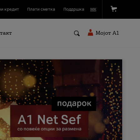
и кредит
Плати сметка
Поддршка
МК
такт
Мојот A1