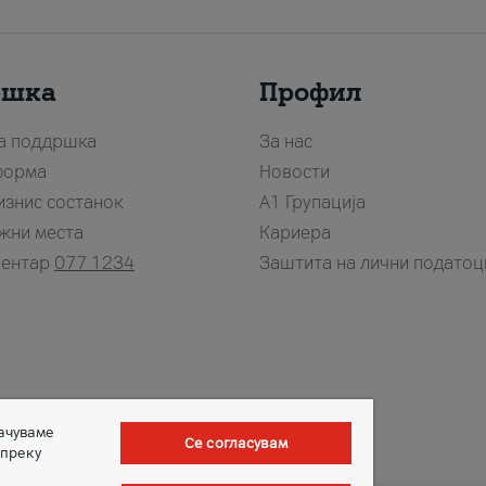
ршка
Профил
за поддршка
За нас
форма
Новости
изнис состанок
А1 Групација
жни места
Кариера
центар
077 1234
Заштита на лични податоц
зачуваме
Се согласувам
 преку