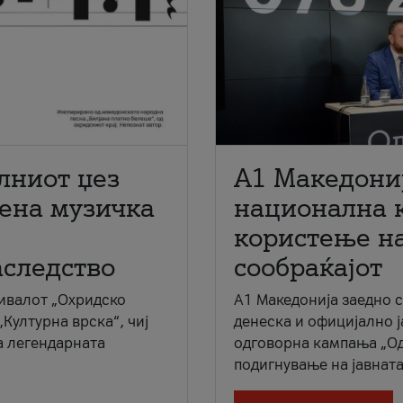
лниот џез
A1 Македони
мена музичка
национална 
користење на
аследство
сообраќајот
ивалот „Охридско
A1 Македонија заедно 
„Културна врска“, чиј
денеска и официјално 
а легендарната
одговорна кампања „Од
подигнување на јавната 