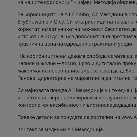
на нашите корисници“ – изјави Методија Мирчев
За корисниците на A1 Combo, А1 Македонија овоз
SkyShowtime и Gley. Сите корисници на тековно
користат, имаат уникатна можност бесплатно да 
истекот на 30 дена, без дополнителна претплата
празнична цена на одредени атрактивни уреди.
„На корисниците им даваме слобода самите да ја
навики и желби — лесно, брзо и дигитално преку
максимална персонализација, за секој да добие 
Панова, директорка на маркетинг и дигитална т
Со најновата понуда А1 Македонија уште еднаш ј
иновативни, персонализирани и исклучително к
контрола, флексибилност и вистинска додадена
Повеќе детали за понудата се достапни на www.А
Контакт за медиуми А1 Македонија: