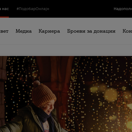
а нас
#ПодобарОнлајн
Надополн
свет
Медиа
Кариера
Броеви за донации
Кон