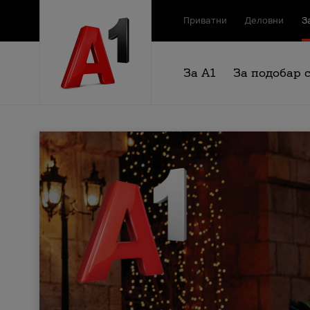
Приватни
Деловни
З
За А1
За подобар 