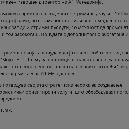
, главен извршен директор на А1 Македонија.
можува пристап до водечките стриминг услуги – Netflix
то портфолио, во согласност со тарифниот модел што го
изберат до 2 стриминг услуги, со можност да променат
, и тоа засекогаш. Понудата е дополнително збогатена и
 креираат својата понуда и да ја приспособат според св
 “Мојот А1”. Токму за празниците, нашата цел е да ово
пакет што совршено одговара на неговите потреби“, изј
рансформација во А1 Македонија.
а потврдува својата стратегиска насока за создавање
ориснички ориентирани услуги, што обезбедуваат пого
 вредност.
1.mk.