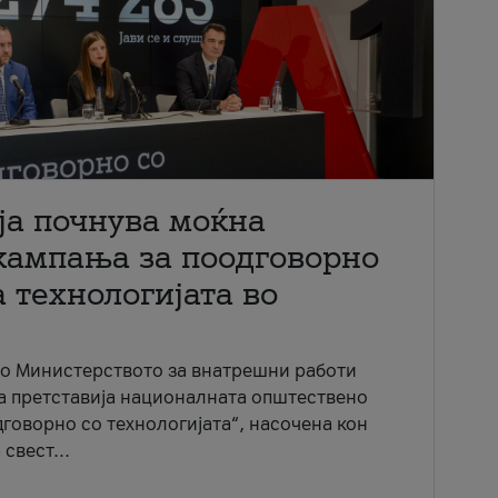
ја почнува моќна
кампања за поодговорно
 технологијата во
со Министерството за внатрешни работи
ја претставија националната општествено
говорно со технологијата“, насочена кон
свест...