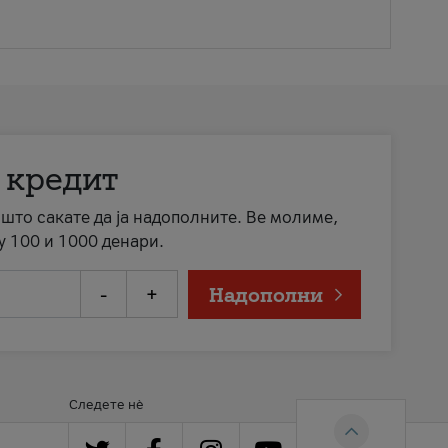
 кредит
а што сакате да ја надополните. Ве молиме,
у 100 и 1000 денари.
-
+
Надополни
Следете нè