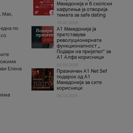
Македонија и 6 скопски
кафулиња ја отворија
, Max,
темата за safe dating
16.02.2026
 една по
А1 Македонија ја
претставува
 со
револуционерната
функционалност „
Подари на пријател“ за
оите
А1 Алфа корисници
зможиме
02.02.2026
ави Елена
Празничен A1 Net Sеf
подарок од А1
Македонија за сите
корисници
лема
04.12.2025