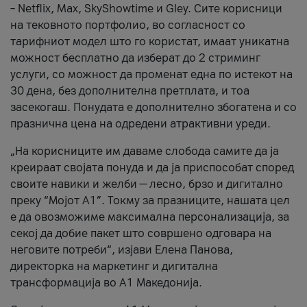
– Netflix, Max, SkyShowtime и Gley. Сите корисници
на тековното портфолио, во согласност со
тарифниот модел што го користат, имаат уникатна
можност бесплатно да изберат до 2 стриминг
услуги, со можност да променат една по истекот на
30 дена, без дополнителна претплата, и тоа
засекогаш. Понудата е дополнително збогатена и со
празнична цена на одредени атрактивни уреди.
„На корисниците им даваме слобода самите да ја
креираат својата понуда и да ја приспособат според
своите навики и желби — лесно, брзо и дигитално
преку “Мојот А1”. Токму за празниците, нашата цел
е да овозможиме максимална персонализација, за
секој да добие пакет што совршено одговара на
неговите потреби“, изјави Елена Панова,
директорка на маркетинг и дигитална
трансформација во А1 Македонија.