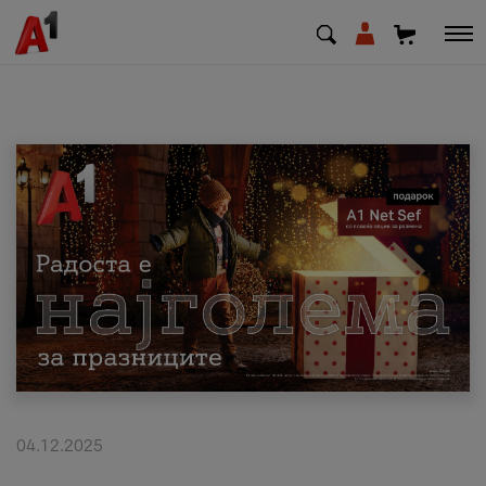
МК
EN
SQ
Приватни
Деловни
Поддршка
Надополни кредит
04.12.2025
Плати сметка