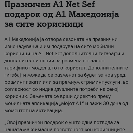
Празничен A1 Net Sеf
За нас
подарок од А1 Македонија
за сите корисници
#ПодобарОнлајн
А1 Македонија ја отвора сезоната на празнични
изненадувања и им подарува на сите мобилни
корисници на A1 Net Sef дополнителни гигабајти и
дополнителни опции за размена согласно
тарифниот модел што го користат. Дополнителните
гигабајти може да се разменат за буџет за нов уред,
роаминг пакети или за премиум стриминг услуги, во
согласност со индивидуалните потреби на секој
корисник. Замената се врши директно преку
мобилната апликација „Мојот А1“ и важи 30 дена од
моментот на активација.
„Овој празничен подарок е уште една потврда за
нашата максимална посветеност кон корисниците