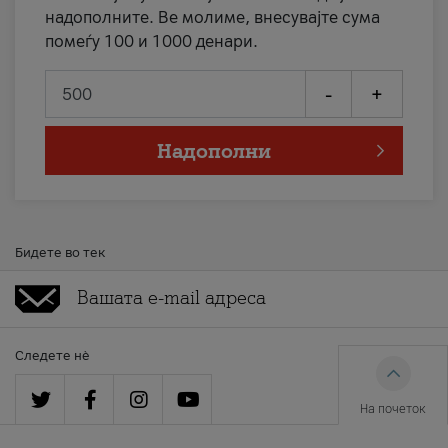
надополните. Ве молиме, внесувајте сума
помеѓу 100 и 1000 денари.
-
+
Надополни
Бидете во тек
Следете нè
На почеток