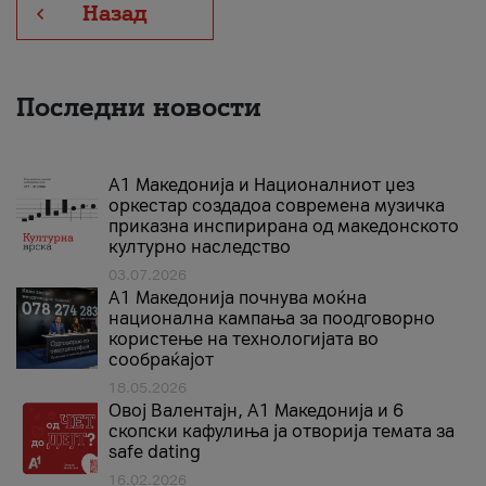
Назад
Последни новости
А1 Македонија и Националниот џез
оркестар создадоа современа музичка
приказна инспирирана од македонското
културно наследство
03.07.2026
A1 Македонија почнува моќна
национална кампања за поодговорно
користење на технологијата во
сообраќајот
18.05.2026
Овој Валентајн, A1 Македонија и 6
скопски кафулиња ја отворија темата за
safe dating
16.02.2026