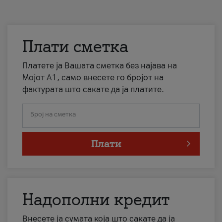
Плати сметка
Платете ја Вашата сметка без најава на
Мојот А1, само внесете го бројот на
фактурата што сакате да ја платите.
Број на сметка
Плати
Надополни кредит
Внесете ја сумата која што сакате да ја