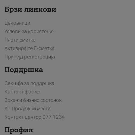
Брзи линкови
Ценовници
Услови за користење
Плати сметка
Активирајте Е-сметка
Припејд регистрација
Поддршка
Секција за поддршка
Контакт форма
Закажи бизнис состанок
A1 Продажни места
Контакт центар
077 1234
Профил