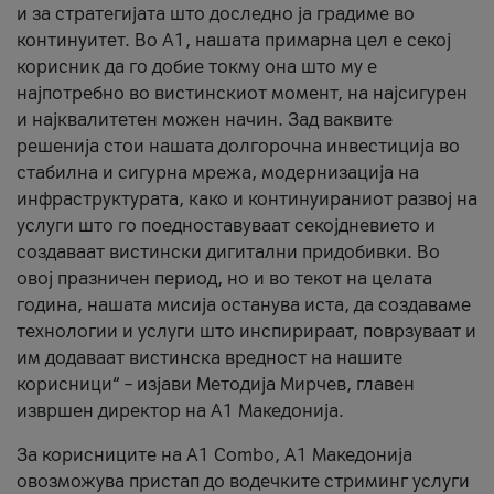
и за стратегијата што доследно ја градиме во
континуитет. Во А1, нашата примарна цел е секој
корисник да го добие токму она што му е
најпотребно во вистинскиот момент, на најсигурен
и најквалитетен можен начин. Зад ваквите
решенија стои нашата долгорочна инвестиција во
стабилна и сигурна мрежа, модернизација на
инфраструктурата, како и континуираниот развој на
услуги што го поедноставуваат секојдневието и
создаваат вистински дигитални придобивки. Во
овој празничен период, но и во текот на целата
година, нашата мисија останува иста, да создаваме
технологии и услуги што инспирираат, поврзуваат и
им додаваат вистинска вредност на нашите
корисници“ – изјави Методија Мирчев, главен
извршен директор на А1 Македонија.
За корисниците на A1 Combo, А1 Македонија
овозможува пристап до водечките стриминг услуги