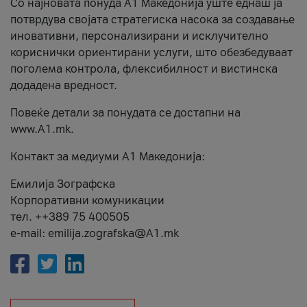
Со најновата понуда А1 Македонија уште еднаш ја
потврдува својата стратегиска насока за создавање
иновативни, персонализирани и исклучително
кориснички ориентирани услуги, што обезбедуваат
поголема контрола, флексибилност и вистинска
додадена вредност.
Повеќе детали за понудата се достапни на
www.А1.mk.
Контакт за медиуми А1 Македонија:
Емилија Зографска
Корпоративни комуникации
тел. ++389 75 400505
e-mail: emilija.zografska@A1.mk