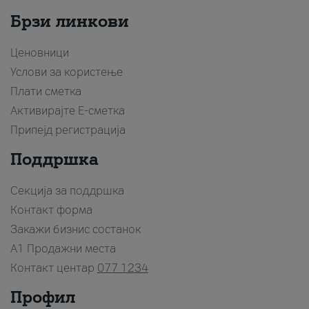
Брзи линкови
Ценовници
Услови за користење
Плати сметка
Активирајте Е-сметка
Припејд регистрација
Поддршка
Секција за поддршка
Контакт форма
Закажи бизнис состанок
A1 Продажни места
Контакт центар
077 1234
Профил