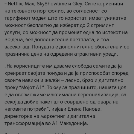
– Netflix, Max, SkyShowtime и Gley. Сите корисници
на тековното портфолио, во согласност со
тарифниот модел што го користат, имаат уникатна
можност бесплатно да изберат до 2 стриминг
услуги, со можност да променат една по истекот на
30 дена, без дополнителна претплата, и тоа
засекогаш. Понудата е дополнително збогатена и со
празнична цена на одредени атрактивни уреди.
„На корисниците им даваме слобода самите да ја
креираат својата понуда и да ја приспособат според
своите навики и желби — лесно, брзо и дигитално
преку “Мојот А1”. Токму за празниците, нашата цел
е да овозможиме максимална персонализација, за
секој да добие пакет што совршено одговара на
неговите потреби“, изјави Елена Панова,
директорка на маркетинг и дигитална
трансформација во А1 Македонија.