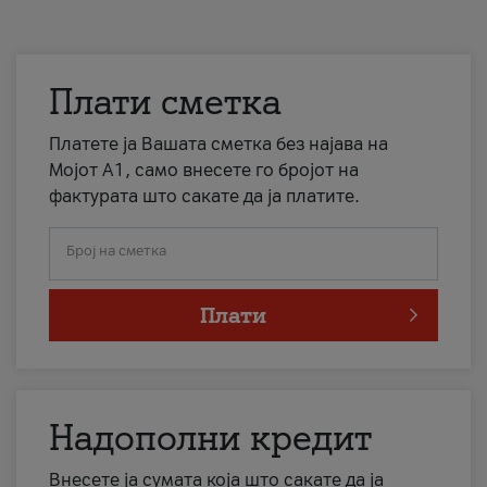
Плати сметка
Платете ја Вашата сметка без најава на
Мојот А1, само внесете го бројот на
фактурата што сакате да ја платите.
Број на сметка
Плати
Надополни кредит
Внесете ја сумата која што сакате да ја