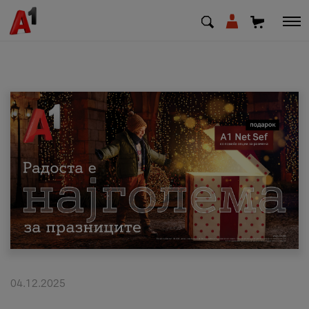
МК
EN
SQ
Приватни
Деловни
Поддршка
Надополни кредит
04.12.2025
Плати сметка