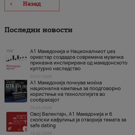
Назад
Последни новости
А1 Македонија и Националниот џез
оркестар создадоа современа музичка
приказна инспирирана од македонското
културно наследство
03.07.2026
A1 Македонија почнува моќна
национална кампања за поодговорно
користење на технологијата во
сообраќајот
18.05.2026
Овој Валентајн, A1 Македонија и 6
скопски кафулиња ја отворија темата за
safe dating
16.02.2026