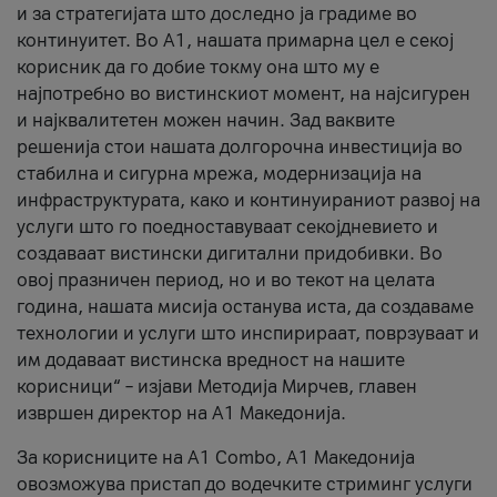
и за стратегијата што доследно ја градиме во
континуитет. Во А1, нашата примарна цел е секој
корисник да го добие токму она што му е
најпотребно во вистинскиот момент, на најсигурен
и најквалитетен можен начин. Зад ваквите
решенија стои нашата долгорочна инвестиција во
стабилна и сигурна мрежа, модернизација на
инфраструктурата, како и континуираниот развој на
услуги што го поедноставуваат секојдневието и
создаваат вистински дигитални придобивки. Во
овој празничен период, но и во текот на целата
година, нашата мисија останува иста, да создаваме
технологии и услуги што инспирираат, поврзуваат и
им додаваат вистинска вредност на нашите
корисници“ – изјави Методија Мирчев, главен
извршен директор на А1 Македонија.
За корисниците на A1 Combo, А1 Македонија
овозможува пристап до водечките стриминг услуги