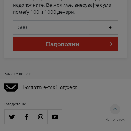
надополните. Ве молиме, внесувајте сума
помеѓу 100 и 1000 денари.
-
+
Надополни
Бидете во тек
Следете нè
На почеток