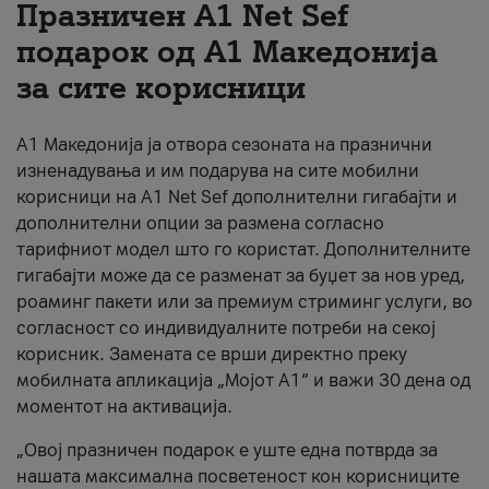
Празничен A1 Net Sеf
За нас
подарок од А1 Македонија
за сите корисници
#ПодобарОнлајн
А1 Македонија ја отвора сезоната на празнични
изненадувања и им подарува на сите мобилни
корисници на A1 Net Sef дополнителни гигабајти и
дополнителни опции за размена согласно
тарифниот модел што го користат. Дополнителните
гигабајти може да се разменат за буџет за нов уред,
роаминг пакети или за премиум стриминг услуги, во
согласност со индивидуалните потреби на секој
корисник. Замената се врши директно преку
мобилната апликација „Мојот А1“ и важи 30 дена од
моментот на активација.
„Овој празничен подарок е уште една потврда за
нашата максимална посветеност кон корисниците