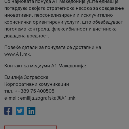
Со најновата понуда А1 Македонија уште еднаш ја
потврдува својата стратегиска насока за создавање
иновативни, персонализирани и исклучително
кориснички ориентирани услуги, што обезбедуваат
поголема контрола, флексибилност и вистинска
додадена вредност.
Повеќе детали за понудата се достапни на
www.А1.mk.
Контакт за медиуми А1 Македонија:
Емилија Зографска
Корпоративни комуникации
тел. ++389 75 400505
e-mail: emilija.zografska@A1.mk