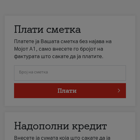
Плати сметка
Платете ја Вашата сметка без најава на
Мојот А1, само внесете го бројот на
фактурата што сакате да ја платите.
Број на сметка
Плати
Надополни кредит
Внесете ја сумата која што сакате да ја