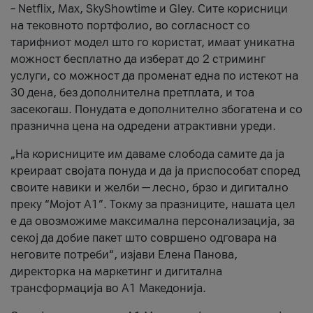
– Netflix, Max, SkyShowtime и Gley. Сите корисници
на тековното портфолио, во согласност со
тарифниот модел што го користат, имаат уникатна
можност бесплатно да изберат до 2 стриминг
услуги, со можност да променат една по истекот на
30 дена, без дополнителна претплата, и тоа
засекогаш. Понудата е дополнително збогатена и со
празнична цена на одредени атрактивни уреди.
„На корисниците им даваме слобода самите да ја
креираат својата понуда и да ја приспособат според
своите навики и желби — лесно, брзо и дигитално
преку “Мојот А1”. Токму за празниците, нашата цел
е да овозможиме максимална персонализација, за
секој да добие пакет што совршено одговара на
неговите потреби“, изјави Елена Панова,
директорка на маркетинг и дигитална
трансформација во А1 Македонија.