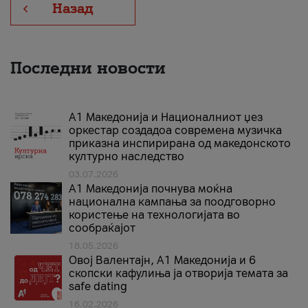
Назад
Последни новости
А1 Македонија и Националниот џез
оркестар создадоа современа музичка
приказна инспирирана од македонското
културно наследство
03.07.2026
A1 Македонија почнува моќна
национална кампања за поодговорно
користење на технологијата во
сообраќајот
18.05.2026
Овој Валентајн, A1 Македонија и 6
скопски кафулиња ја отворија темата за
safe dating
16.02.2026