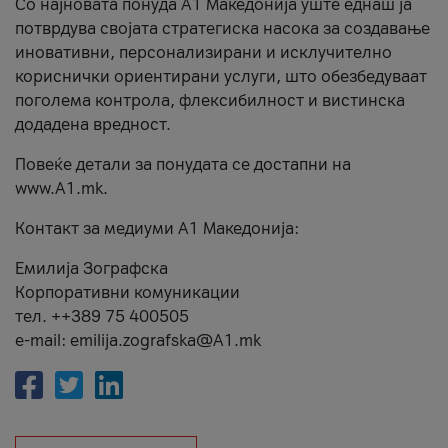
Со најновата понуда А1 Македонија уште еднаш ја
потврдува својата стратегиска насока за создавање
иновативни, персонализирани и исклучително
кориснички ориентирани услуги, што обезбедуваат
поголема контрола, флексибилност и вистинска
додадена вредност.
Повеќе детали за понудата се достапни на
www.А1.mk.
Контакт за медиуми А1 Македонија:
Емилија Зографска
Корпоративни комуникации
тел. ++389 75 400505
e-mail: emilija.zografska@A1.mk