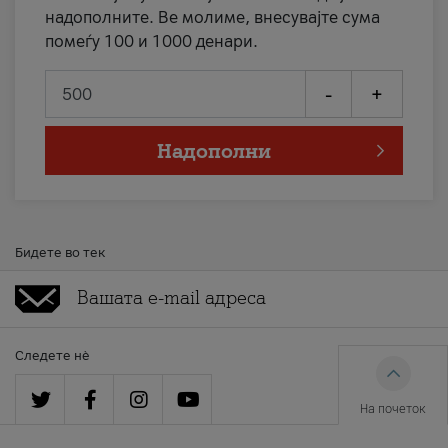
надополните. Ве молиме, внесувајте сума
помеѓу 100 и 1000 денари.
-
+
Надополни
Бидете во тек
Следете нè
На почеток