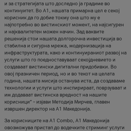
и за стратегијата што доследно ја градиме во
континуитет. Во А1, нашата примарна цел е секој
корисник да го добие токму она што му е
најпотребно во вистинскиот момент, на најсигурен
и најквалитетен можен начин. Зад ваквите
решенија стои нашата долгорочна инвестиција во
стабилна и сигурна мрежа, модернизација на
инфраструктурата, како и континуираниот развој на
услуги што го поедноставуваат секојдневието и
создаваат вистински дигитални придобивки. Во
овој празничен период, но и во текот на целата
година, нашата мисија останува иста, да создаваме
технологии и услуги што инспирираат, поврзуваат и
им додаваат вистинска вредност на нашите
корисници“ – изјави Методија Мирчев, главен
извршен директор на А1 Македонија.
За корисниците на A1 Combo, А1 Македонија
овозможува пристап до водечките стриминг услуги