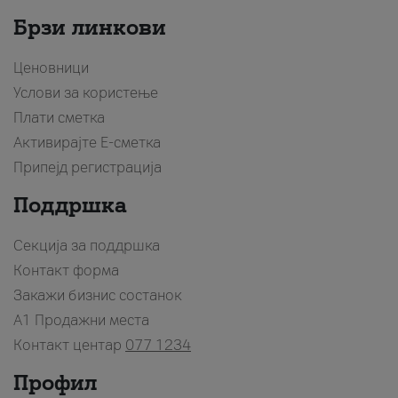
Брзи линкови
Ценовници
Услови за користење
Плати сметка
Активирајте Е-сметка
Припејд регистрација
Поддршка
Секција за поддршка
Контакт форма
Закажи бизнис состанок
A1 Продажни места
Контакт центар
077 1234
Профил