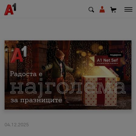
МК
EN
SQ
Приватни
Деловни
Поддршка
Надополни кредит
04.12.2025
Плати сметка