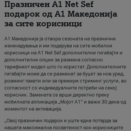
Празничен A1 Net Sеf
За нас
подарок од А1 Македонија
за сите корисници
#ПодобарОнлајн
А1 Македонија ја отвора сезоната на празнични
изненадувања и им подарува на сите мобилни
корисници на A1 Net Sef дополнителни гигабајти и
дополнителни опции за размена согласно
тарифниот модел што го користат. Дополнителните
гигабајти може да се разменат за буџет за нов уред,
роаминг пакети или за премиум стриминг услуги, во
согласност со индивидуалните потреби на секој
корисник. Замената се врши директно преку
мобилната апликација „Мојот А1“ и важи 30 дена од
моментот на активација.
„Овој празничен подарок е уште една потврда за
нашата максимална посветеност кон корисниците