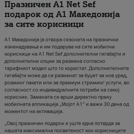
Празничен A1 Net Sеf
За нас
подарок од А1 Македонија
за сите корисници
#ПодобарОнлајн
А1 Македонија ја отвора сезоната на празнични
изненадувања и им подарува на сите мобилни
корисници на A1 Net Sef дополнителни гигабајти и
дополнителни опции за размена согласно
тарифниот модел што го користат. Дополнителните
гигабајти може да се разменат за буџет за нов уред,
роаминг пакети или за премиум стриминг услуги, во
согласност со индивидуалните потреби на секој
корисник. Замената се врши директно преку
мобилната апликација „Мојот А1“ и важи 30 дена од
моментот на активација.
„Овој празничен подарок е уште една потврда за
нашата максимална посветеност кон корисниците