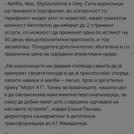
– Netflix, Max, SkyShowtime и Gley. Сите корисници
на тековното портфолио, во согласност со
тарифниот модел што го користат, имаат уникатна
можност бесплатно да изберат до 2 стриминг
услуги, со можност да променат една по истекот на
30 дена, без дополнителна претплата, и тоа
засекогаш. Понудата е дополнително збогатена и со
празнична цена на одредени атрактивни уреди.
„На корисниците им даваме слобода самите да ја
креираат својата понуда и да ја приспособат според
своите навики и желби — лесно, брзо и дигитално
преку “Мојот А1”. Токму за празниците, нашата цел
е да овозможиме максимална персонализација, за
секој да добие пакет што совршено одговара на
неговите потреби“, изјави Елена Панова,
директорка на маркетинг и дигитална
трансформација во А1 Македонија.