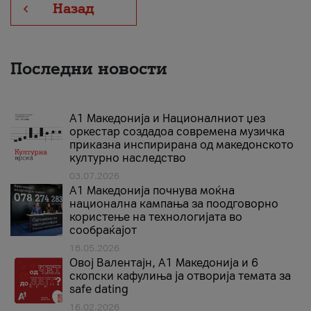
Назад
Последни новости
А1 Македонија и Националниот џез
оркестар создадоа современа музичка
приказна инспирирана од македонското
културно наследство
03.07.2026
A1 Македонија почнува моќна
национална кампања за поодговорно
користење на технологијата во
сообраќајот
18.05.2026
Овој Валентајн, A1 Македонија и 6
скопски кафулиња ја отворија темата за
safe dating
16.02.2026