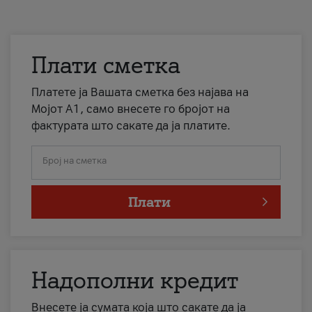
Плати сметка
Платете ја Вашата сметка без најава на
Мојот А1, само внесете го бројот на
фактурата што сакате да ја платите.
Број на сметка
Плати
Надополни кредит
Внесете ја сумата која што сакате да ја