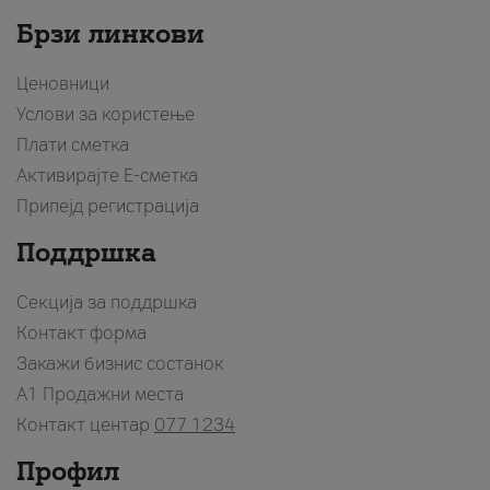
Брзи линкови
Ценовници
Услови за користење
Плати сметка
Активирајте Е-сметка
Припејд регистрација
Поддршка
Секција за поддршка
Контакт форма
Закажи бизнис состанок
A1 Продажни места
Контакт центар
077 1234
Профил