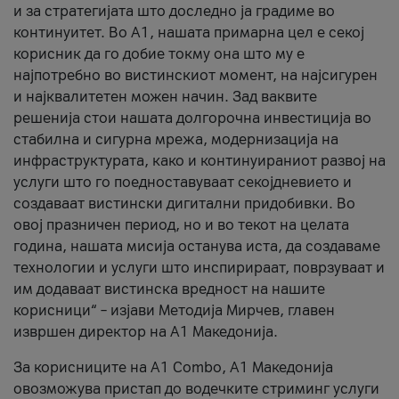
и за стратегијата што доследно ја градиме во
континуитет. Во А1, нашата примарна цел е секој
корисник да го добие токму она што му е
најпотребно во вистинскиот момент, на најсигурен
и најквалитетен можен начин. Зад ваквите
решенија стои нашата долгорочна инвестиција во
стабилна и сигурна мрежа, модернизација на
инфраструктурата, како и континуираниот развој на
услуги што го поедноставуваат секојдневието и
создаваат вистински дигитални придобивки. Во
овој празничен период, но и во текот на целата
година, нашата мисија останува иста, да создаваме
технологии и услуги што инспирираат, поврзуваат и
им додаваат вистинска вредност на нашите
корисници“ – изјави Методија Мирчев, главен
извршен директор на А1 Македонија.
За корисниците на A1 Combo, А1 Македонија
овозможува пристап до водечките стриминг услуги