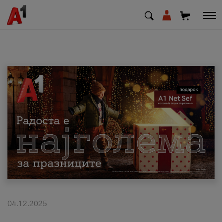
МК
EN
SQ
Приватни
Деловни
Поддршка
Надополни кредит
04.12.2025
Плати сметка