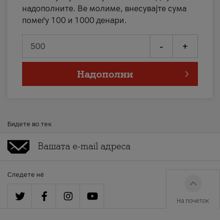
надополните. Ве молиме, внесувајте сума
помеѓу 100 и 1000 денари.
-
+
Надополни
Бидете во тек
Следете нè
На почеток