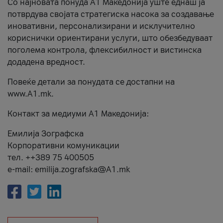
Со најновата понуда А1 Македонија уште еднаш ја
потврдува својата стратегиска насока за создавање
иновативни, персонализирани и исклучително
кориснички ориентирани услуги, што обезбедуваат
поголема контрола, флексибилност и вистинска
додадена вредност.
Повеќе детали за понудата се достапни на
www.А1.mk.
Контакт за медиуми А1 Македонија:
Емилија Зографска
Корпоративни комуникации
тел. ++389 75 400505
e-mail: emilija.zografska@A1.mk