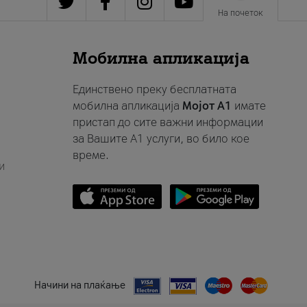
На почеток
Мобилна апликација
Единствено преку бесплатната
мобилна апликација
Мојот A1
имате
пристап до сите важни информации
за Вашите A1 услуги, во било кое
време.
и
Начини на плаќање