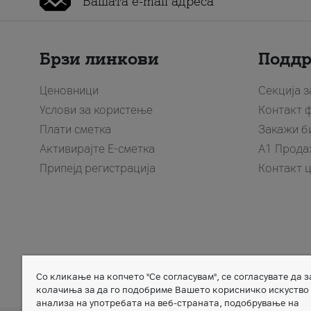
Брзи линкови
Подд
Ценовници
Секција 
Услови за користење
Контакт 
Плати сметка
Закажи б
Активирајте Е-сметка
A1 Прода
Припејд регистрација
Контакт 
Со кликање на копчето "Се согласувам", се согласувате да 
Member of
колачиња за да го подобриме Вашето корисничко искуство
анализа на употребата на веб-страната, подобрување на