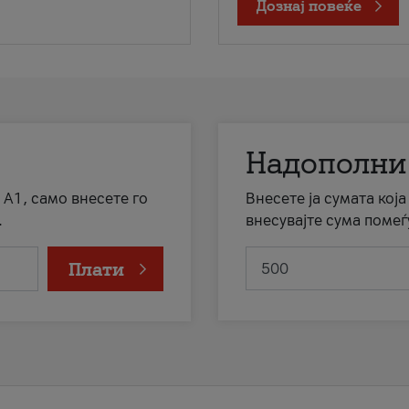
Дознај повеќе
Надополни
 А1, само внесете го
Внесете ја сумата кој
.
внесувајте сума помеѓ
Плати