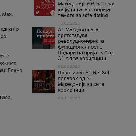
Македонија и 6 скопски
кафулиња ја отворија
, Max,
темата за safe dating
16.02.2026
 една по
А1 Македонија ја
претставува
 со
револуционерната
функционалност „
Подари на пријател“ за
оите
А1 Алфа корисници
зможиме
02.02.2026
ави Елена
Празничен A1 Net Sеf
подарок од А1
Македонија за сите
корисници
лема
04.12.2025