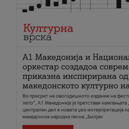
А1 Македонија и Национа
оркестар создадоа совре
приказна инспирирана од
македонското културно н
Во пресрет на овогодишното издание на фест
лето“, А1 Македонија ја претстави кампањата 
централен дел е новата џез-интерпретација н
македонска народна песна „Билјан