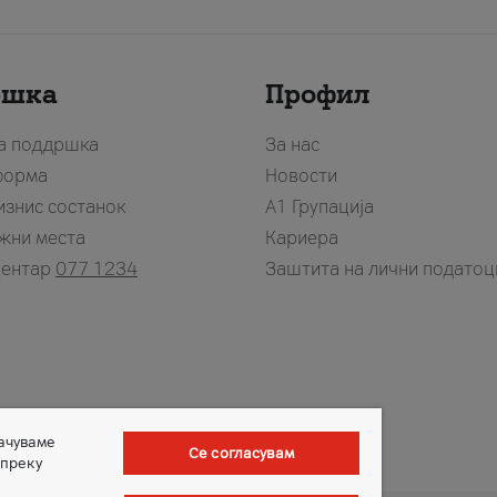
ршка
Профил
за поддршка
За нас
форма
Новости
изнис состанок
А1 Групација
жни места
Кариера
центар
077 1234
Заштита на лични податоц
зачуваме
Се согласувам
 преку