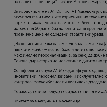
на нашите корисници“ – изјави Методија Мирчев
За корисниците на A1 Combo, А1 Македонија овоз
SkyShowtime и Gley. Сите корисници на тековно
користат, имаат уникатна можност бесплатно да 
истекот на 30 дена, без дополнителна претплата
празнична цена на одредени атрактивни уреди.
„На корисниците им даваме слобода самите да ја
навики и желби — лесно, брзо и дигитално преку
максимална персонализација, за секој да добие 
Панова, директорка на маркетинг и дигитална т
Со најновата понуда А1 Македонија уште еднаш ј
иновативни, персонализирани и исклучително к
контрола, флексибилност и вистинска додадена
Повеќе детали за понудата се достапни на www.А
Контакт за медиуми А1 Македонија: