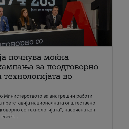
ја почнува моќна
кампања за поодговорно
 технологијата во
со Министерството за внатрешни работи
ја претставија националната општествено
говорно со технологијата“, насочена кон
свест...