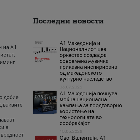
Последни новости
А1 Македонија и
и на A1
Националниот џез
истат.
оркестар создадоа
современа музичка
риминг
приказна инспирирана
од македонското
културно наследство
03.07.2026
A1 Македонија почнува
го добие
моќна национална
д ваквите
кампања за поодговорно
користење на
технологијата во
даваат
сообраќајот
сија
18.05.2026
 вредност
Овој Валентајн, A1