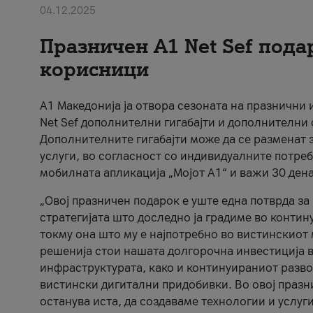
04.12.2025
Празничен A1 Net Sеf пода
корисници
А1 Македонија ја отвора сезоната на празнични
Net Sef дополнителни гигабајти и дополнителни
Дополнителните гигабајти може да се разменат з
услуги, во согласност со индивидуалните потреб
мобилната апликација „Мојот А1“ и важи 30 дена
„Овој празничен подарок е уште една потврда з
стратегијата што доследно ја градиме во контину
токму она што му е најпотребно во вистинскиот 
решенија стои нашата долгорочна инвестиција в
инфраструктурата, како и континуираниот развој
вистински дигитални придобивки. Во овој празни
останува иста, да создаваме технологии и услуг