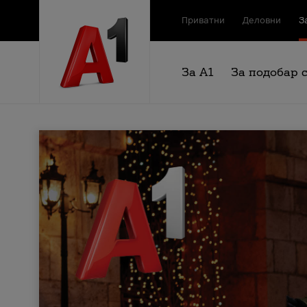
Приватни
Деловни
З
За А1
За подобар 