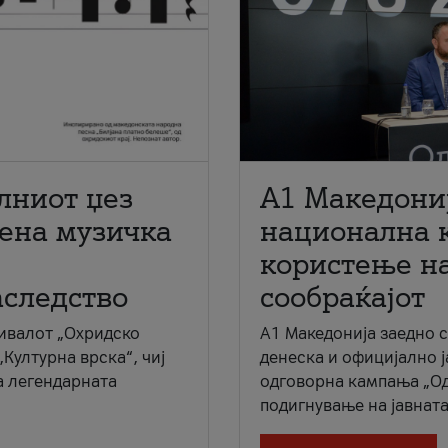
лниот џез
A1 Македони
мена музичка
национална 
користење на
аследство
сообраќајот
ивалот „Охридско
A1 Македонија заедно 
„Културна врска“, чиј
денеска и официјално 
а легендарната
одговорна кампања „Од
подигнување на јавната 