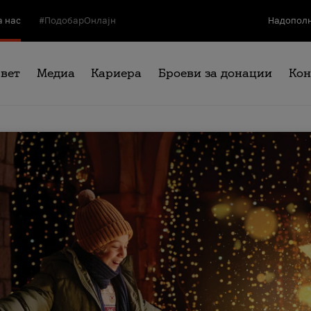
а нас
#ПодобарОнлајн
Надополн
свет
Медиа
Кариера
Броеви за донации
Кон