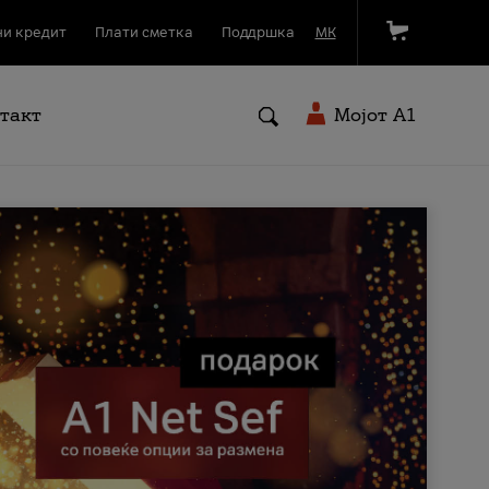
и кредит
Плати сметка
Поддршка
МК
такт
Мојот A1