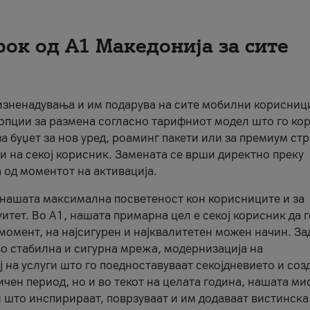
рок од А1 Македонија за сите
 изненадувања и им подарува на сите мобилни корисниц
 опции за размена согласно тарифниот модел што го кор
а буџет за нов уред, роаминг пакети или за премиум ст
и на секој корисник. Замената се врши директно преку
 од моментот на активација.
а нашата максимална посветеност кон корисниците и за
итет. Во А1, нашата примарна цел е секој корисник да 
момент, на најсигурен и најквалитетен можен начин. За
о стабилна и сигурна мрежа, модернизација на
 на услуги што го поедноставуваат секојдневието и соз
чен период, но и во текот на целата година, нашата ми
и што инспирираат, поврзуваат и им додаваат вистинска