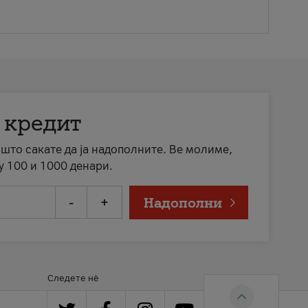
 кредит
а што сакате да ја надополните. Ве молиме,
у 100 и 1000 денари.
-
+
Надополни
Следете нè