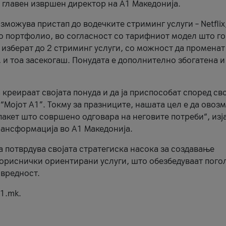
, главен извршен директор на А1 Македонија.
можува пристап до водечките стриминг услуги – Netflix
то портфолио, во согласност со тарифниот модел што го
изберат до 2 стриминг услуги, со можност да променат
, и тоа засекогаш. Понудата е дополнително збогатена и
 креираат својата понуда и да ја приспособат според св
 “Мојот А1”. Токму за празниците, нашата цел е да ово
пакет што совршено одговара на неговите потреби“, изј
рансформација во А1 Македонија.
а потврдува својата стратегиска насока за создавање
ориснички ориентирани услуги, што обезбедуваат пого
 вредност.
1.mk.