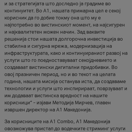
и за стратегијата што доследно ја градиме во
континуитет. Во А1, нашата примарна цел е секој
корисник да го добие токму она што му е
најпотребно во вистинскиот момент, на најсигурен
и најквалитетен можен начин. Зад ваквите
решенија стои нашата долгорочна инвестиција во
стабилна и сигурна мрежа, модернизација на
инфраструктурата, како и континуираниот развој на
услуги што го поедноставуваат секојдневието и
создаваат вистински дигитални придобивки. Во
овој празничен период, но и во текот на целата
година, нашата мисија останува иста, да создаваме
технологии и услуги што инспирираат, поврзуваат и
им додаваат вистинска вредност на нашите
корисници“ – изјави Методија Мирчев, главен
извршен директор на А1 Македонија.
За корисниците на A1 Combo, А1 Македонија
овозможува пристап до водечките стриминг услуги