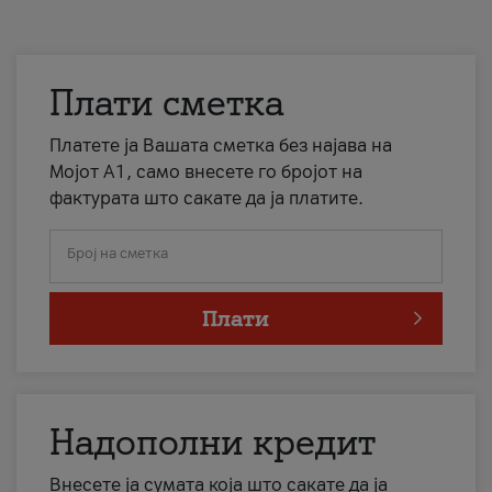
Плати сметка
Платете ја Вашата сметка без најава на
Мојот А1, само внесете го бројот на
фактурата што сакате да ја платите.
Број на сметка
Плати
Надополни кредит
Внесете ја сумата која што сакате да ја