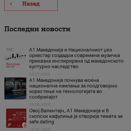
Назад
Последни новости
А1 Македонија и Националниот џез
оркестар создадоа современа музичка
приказна инспирирана од македонското
културно наследство
03.07.2026
A1 Македонија почнува моќна
национална кампања за поодговорно
користење на технологијата во
сообраќајот
18.05.2026
Овој Валентајн, A1 Македонија и 6
скопски кафулиња ја отворија темата за
safe dating
16.02.2026