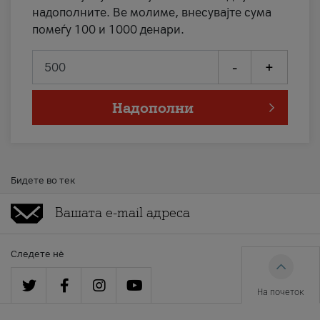
надополните. Ве молиме, внесувајте сума
помеѓу 100 и 1000 денари.
-
+
Надополни
Бидете во тек
Следете нè
На почеток