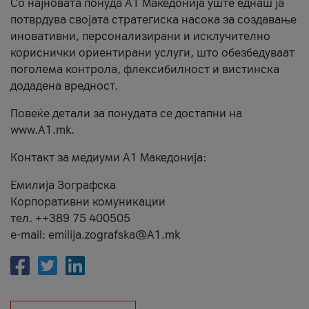
Со најновата понуда А1 Македонија уште еднаш ја
потврдува својата стратегиска насока за создавање
иновативни, персонализирани и исклучително
кориснички ориентирани услуги, што обезбедуваат
поголема контрола, флексибилност и вистинска
додадена вредност.
Повеќе детали за понудата се достапни на
www.А1.mk.
Контакт за медиуми А1 Македонија:
Емилија Зографска
Корпоративни комуникации
тел. ++389 75 400505
e-mail: emilija.zografska@A1.mk