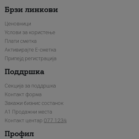
Брзи линкови
Ценовници
Услови за користење
Плати сметка
Активирајте Е-сметка
Припејд регистрација
Поддршка
Секција за поддршка
Контакт форма
Закажи бизнис состанок
A1 Продажни места
Контакт центар
077 1234
Профил