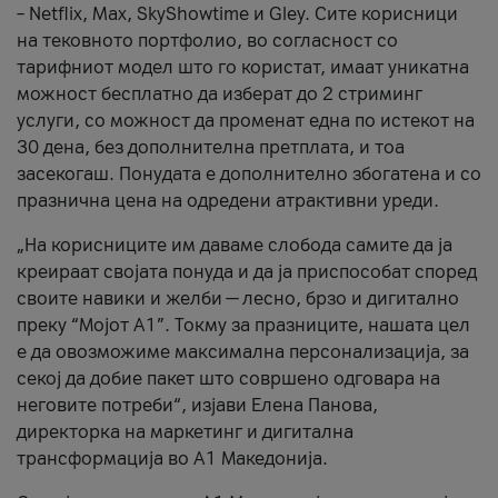
– Netflix, Max, SkyShowtime и Gley. Сите корисници
на тековното портфолио, во согласност со
тарифниот модел што го користат, имаат уникатна
можност бесплатно да изберат до 2 стриминг
услуги, со можност да променат една по истекот на
30 дена, без дополнителна претплата, и тоа
засекогаш. Понудата е дополнително збогатена и со
празнична цена на одредени атрактивни уреди.
„На корисниците им даваме слобода самите да ја
креираат својата понуда и да ја приспособат според
своите навики и желби — лесно, брзо и дигитално
преку “Мојот А1”. Токму за празниците, нашата цел
е да овозможиме максимална персонализација, за
секој да добие пакет што совршено одговара на
неговите потреби“, изјави Елена Панова,
директорка на маркетинг и дигитална
трансформација во А1 Македонија.