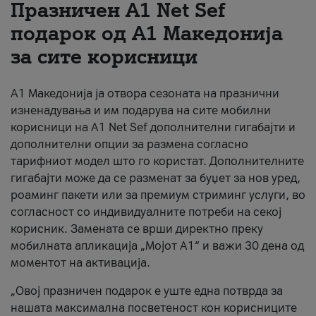
Празничен A1 Net Sеf
За нас
подарок од А1 Македонија
за сите корисници
#ПодобарОнлајн
А1 Македонија ја отвора сезоната на празнични
изненадувања и им подарува на сите мобилни
корисници на A1 Net Sef дополнителни гигабајти и
дополнителни опции за размена согласно
тарифниот модел што го користат. Дополнителните
гигабајти може да се разменат за буџет за нов уред,
роаминг пакети или за премиум стриминг услуги, во
согласност со индивидуалните потреби на секој
корисник. Замената се врши директно преку
мобилната апликација „Мојот А1“ и важи 30 дена од
моментот на активација.
„Овој празничен подарок е уште една потврда за
нашата максимална посветеност кон корисниците