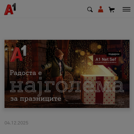
МК
EN
SQ
Приватни
Деловни
Поддршка
Надополни кредит
04.12.2025
Плати сметка