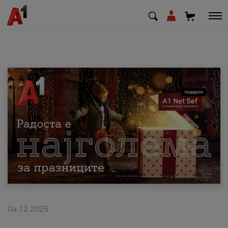
МК
EN
SQ
Приватни
Деловни
Поддршка
Надополни кредит
04.12.2025
Плати сметка