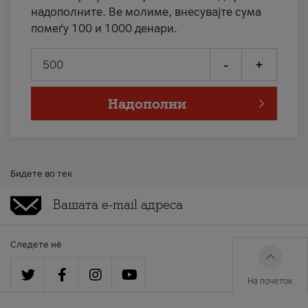
надополните. Ве молиме, внесувајте сума
помеѓу 100 и 1000 денари.
-
+
Надополни
Бидете во тек
Следете нè
На почеток