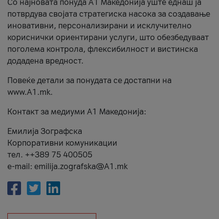
Со најновата понуда А1 Македонија уште еднаш ја
потврдува својата стратегиска насока за создавање
иновативни, персонализирани и исклучително
кориснички ориентирани услуги, што обезбедуваат
поголема контрола, флексибилност и вистинска
додадена вредност.
Повеќе детали за понудата се достапни на
www.А1.mk.
Контакт за медиуми А1 Македонија:
Емилија Зографска
Корпоративни комуникации
тел. ++389 75 400505
e-mail: emilija.zografska@A1.mk