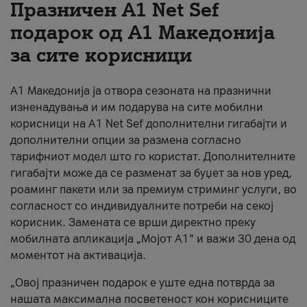
Празничен A1 Net Sеf
За нас
подарок од А1 Македонија
за сите корисници
#ПодобарОнлајн
А1 Македонија ја отвора сезоната на празнични
изненадувања и им подарува на сите мобилни
корисници на A1 Net Sef дополнителни гигабајти и
дополнителни опции за размена согласно
тарифниот модел што го користат. Дополнителните
гигабајти може да се разменат за буџет за нов уред,
роаминг пакети или за премиум стриминг услуги, во
согласност со индивидуалните потреби на секој
корисник. Замената се врши директно преку
мобилната апликација „Мојот А1“ и важи 30 дена од
моментот на активација.
„Овој празничен подарок е уште една потврда за
нашата максимална посветеност кон корисниците