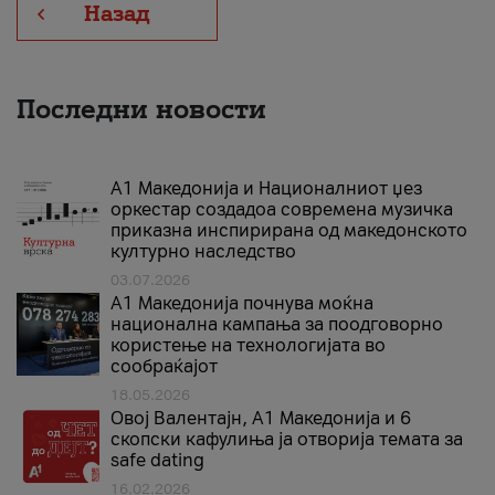
Назад
Последни новости
А1 Македонија и Националниот џез
оркестар создадоа современа музичка
приказна инспирирана од македонското
културно наследство
03.07.2026
A1 Македонија почнува моќна
национална кампања за поодговорно
користење на технологијата во
сообраќајот
18.05.2026
Овој Валентајн, A1 Македонија и 6
скопски кафулиња ја отворија темата за
safe dating
16.02.2026