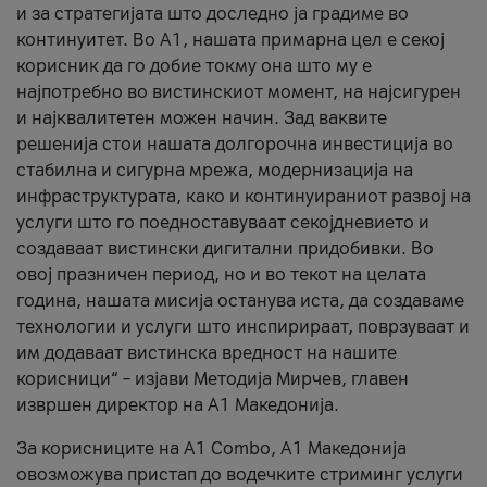
и за стратегијата што доследно ја градиме во
континуитет. Во А1, нашата примарна цел е секој
корисник да го добие токму она што му е
најпотребно во вистинскиот момент, на најсигурен
и најквалитетен можен начин. Зад ваквите
решенија стои нашата долгорочна инвестиција во
стабилна и сигурна мрежа, модернизација на
инфраструктурата, како и континуираниот развој на
услуги што го поедноставуваат секојдневието и
создаваат вистински дигитални придобивки. Во
овој празничен период, но и во текот на целата
година, нашата мисија останува иста, да создаваме
технологии и услуги што инспирираат, поврзуваат и
им додаваат вистинска вредност на нашите
корисници“ – изјави Методија Мирчев, главен
извршен директор на А1 Македонија.
За корисниците на A1 Combo, А1 Македонија
овозможува пристап до водечките стриминг услуги