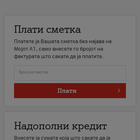
Плати сметка
Платете ја Вашата сметка без најава на
Мојот А1, само внесете го бројот на
фактурата што сакате да ја платите.
Број на сметка
Плати
Надополни кредит
Внесете ја сумата која што сакате да ја