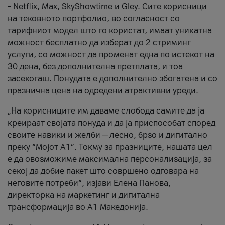
– Netflix, Max, SkyShowtime и Gley. Сите корисници
на тековното портфолио, во согласност со
тарифниот модел што го користат, имаат уникатна
можност бесплатно да изберат до 2 стриминг
услуги, со можност да променат една по истекот на
30 дена, без дополнителна претплата, и тоа
засекогаш. Понудата е дополнително збогатена и со
празнична цена на одредени атрактивни уреди.
„На корисниците им даваме слобода самите да ја
креираат својата понуда и да ја приспособат според
своите навики и желби — лесно, брзо и дигитално
преку “Мојот А1”. Токму за празниците, нашата цел
е да овозможиме максимална персонализација, за
секој да добие пакет што совршено одговара на
неговите потреби“, изјави Елена Панова,
директорка на маркетинг и дигитална
трансформација во А1 Македонија.