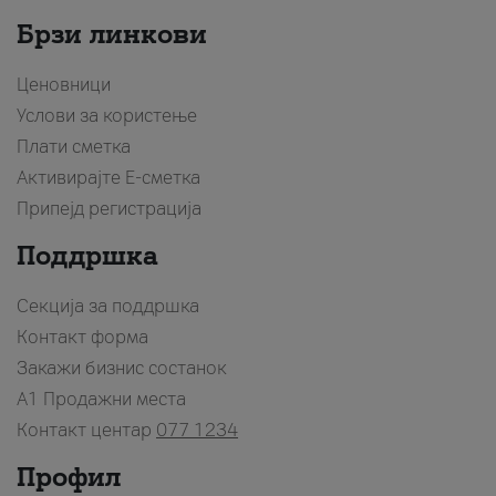
Брзи линкови
Ценовници
Услови за користење
Плати сметка
Активирајте Е-сметка
Припејд регистрација
Поддршка
Секција за поддршка
Контакт форма
Закажи бизнис состанок
A1 Продажни места
Контакт центар
077 1234
Профил