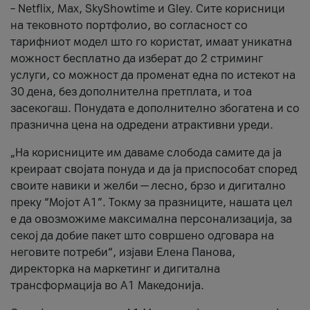
– Netflix, Max, SkyShowtime и Gley. Сите корисници
на тековното портфолио, во согласност со
тарифниот модел што го користат, имаат уникатна
можност бесплатно да изберат до 2 стриминг
услуги, со можност да променат една по истекот на
30 дена, без дополнителна претплата, и тоа
засекогаш. Понудата е дополнително збогатена и со
празнична цена на одредени атрактивни уреди.
„На корисниците им даваме слобода самите да ја
креираат својата понуда и да ја приспособат според
своите навики и желби — лесно, брзо и дигитално
преку “Мојот А1”. Токму за празниците, нашата цел
е да овозможиме максимална персонализација, за
секој да добие пакет што совршено одговара на
неговите потреби“, изјави Елена Панова,
директорка на маркетинг и дигитална
трансформација во А1 Македонија.