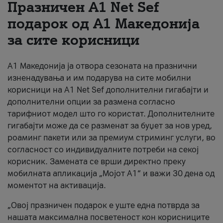
Празничен A1 Net Sеf
За нас
подарок од А1 Македонија
за сите корисници
#ПодобарОнлајн
А1 Македонија ја отвора сезоната на празнични
изненадувања и им подарува на сите мобилни
корисници на A1 Net Sef дополнителни гигабајти и
дополнителни опции за размена согласно
тарифниот модел што го користат. Дополнителните
гигабајти може да се разменат за буџет за нов уред,
роаминг пакети или за премиум стриминг услуги, во
согласност со индивидуалните потреби на секој
корисник. Замената се врши директно преку
мобилната апликација „Мојот А1“ и важи 30 дена од
моментот на активација.
„Овој празничен подарок е уште една потврда за
нашата максимална посветеност кон корисниците