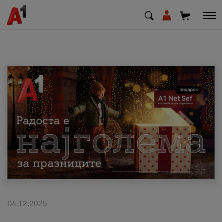
МК
EN
SQ
Приватни
Деловни
Поддршка
Надополни кредит
04.12.2025
Плати сметка