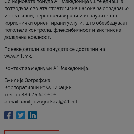
Со најновата понуда А1 Македонија уште еднаш ја
потврдува својата стратегиска насока за создавање
иновативни, персонализирани и исклучително
кориснички ориентирани услуги, што обезбедуваат
поголема контрола, флексибилност и вистинска
додадена вредност.
Повеќе детали за понудата се достапни на
www.А1.mk.
Контакт за медиуми А1 Македонија:
Емилија Зографска
Корпоративни комуникации
тел. ++389 75 400505
e-mail: emilija.zografska@A1.mk