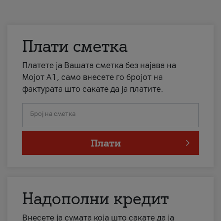
Плати сметка
Платете ја Вашата сметка без најава на
Мојот А1, само внесете го бројот на
фактурата што сакате да ја платите.
Број на сметка
Плати
Надополни кредит
Внесете ја сумата која што сакате да ја