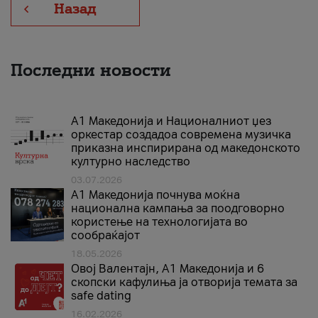
Назад
Последни новости
А1 Македонија и Националниот џез
оркестар создадоа современа музичка
приказна инспирирана од македонското
културно наследство
03.07.2026
A1 Македонија почнува моќна
национална кампања за поодговорно
користење на технологијата во
сообраќајот
18.05.2026
Овој Валентајн, A1 Македонија и 6
скопски кафулиња ја отворија темата за
safe dating
16.02.2026