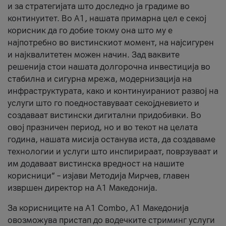
и за стратегијата што доследно ја градиме во
континуитет. Во А1, нашата примарна цел е секој
корисник да го добие токму она што му е
најпотребно во вистинскиот момент, на најсигурен
и најквалитетен можен начин. Зад ваквите
решенија стои нашата долгорочна инвестиција во
стабилна и сигурна мрежа, модернизација на
инфраструктурата, како и континуираниот развој на
услуги што го поедноставуваат секојдневието и
создаваат вистински дигитални придобивки. Во
овој празничен период, но и во текот на целата
година, нашата мисија останува иста, да создаваме
технологии и услуги што инспирираат, поврзуваат и
им додаваат вистинска вредност на нашите
корисници“ – изјави Методија Мирчев, главен
извршен директор на А1 Македонија.
За корисниците на A1 Combo, А1 Македонија
овозможува пристап до водечките стриминг услуги