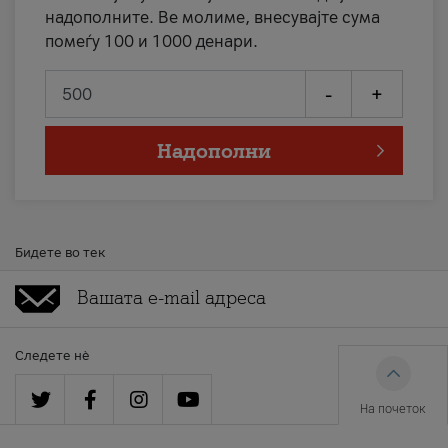
надополните. Ве молиме, внесувајте сума
помеѓу 100 и 1000 денари.
-
+
Надополни
Бидете во тек
Следете нè
На почеток