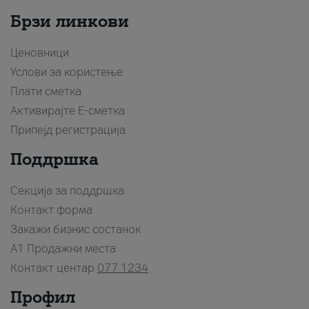
Брзи линкови
Ценовници
Услови за користење
Плати сметка
Активирајте Е-сметка
Припејд регистрација
Поддршка
Секција за поддршка
Контакт форма
Закажи бизнис состанок
A1 Продажни места
Контакт центар
077 1234
Профил