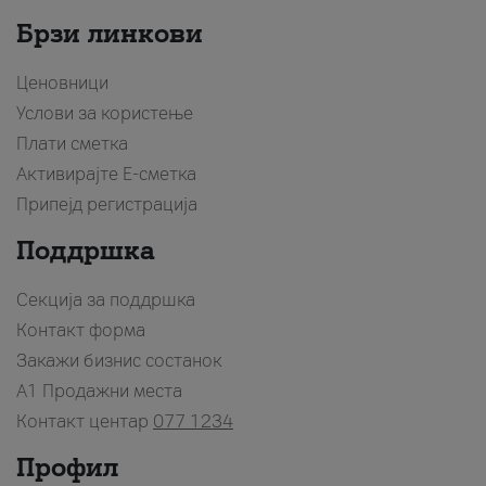
Брзи линкови
Ценовници
Услови за користење
Плати сметка
Активирајте Е-сметка
Припејд регистрација
Поддршка
Секција за поддршка
Контакт форма
Закажи бизнис состанок
A1 Продажни места
Контакт центар
077 1234
Профил