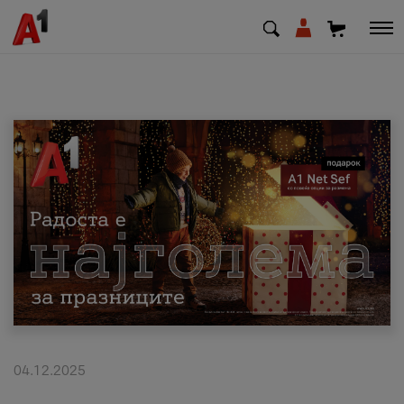
МК
EN
SQ
Приватни
Деловни
Поддршка
Надополни кредит
04.12.2025
Плати сметка