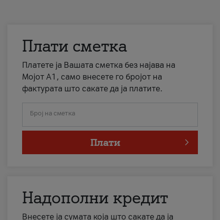
Плати сметка
Платете ја Вашата сметка без најава на
Мојот А1, само внесете го бројот на
фактурата што сакате да ја платите.
Број на сметка
Плати
Надополни кредит
Внесете ја сумата која што сакате да ја