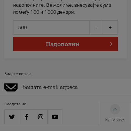
надополните. Ве молиме, внесувајте сума
помеѓу 100 и 1000 денари.
-
+
Надополни
Бидете во тек
Следете нè
На почеток