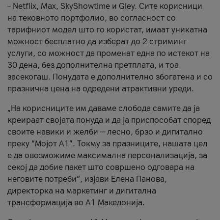
– Netflix, Max, SkyShowtime и Gley. Сите корисници
на тековното портфолио, во согласност со
тарифниот модел што го користат, имаат уникатна
можност бесплатно да изберат до 2 стриминг
услуги, со можност да променат една по истекот на
30 дена, без дополнителна претплата, и тоа
засекогаш. Понудата е дополнително збогатена и со
празнична цена на одредени атрактивни уреди.
„На корисниците им даваме слобода самите да ја
креираат својата понуда и да ја приспособат според
своите навики и желби — лесно, брзо и дигитално
преку “Мојот А1”. Токму за празниците, нашата цел
е да овозможиме максимална персонализација, за
секој да добие пакет што совршено одговара на
неговите потреби“, изјави Елена Панова,
директорка на маркетинг и дигитална
трансформација во А1 Македонија.