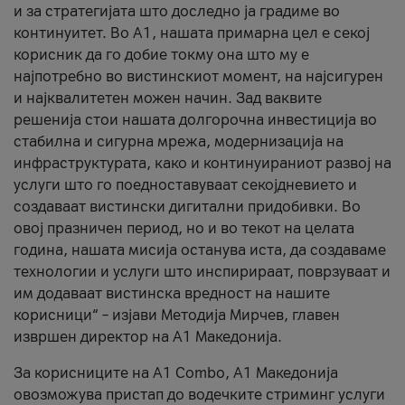
и за стратегијата што доследно ја градиме во
континуитет. Во А1, нашата примарна цел е секој
корисник да го добие токму она што му е
најпотребно во вистинскиот момент, на најсигурен
и најквалитетен можен начин. Зад ваквите
решенија стои нашата долгорочна инвестиција во
стабилна и сигурна мрежа, модернизација на
инфраструктурата, како и континуираниот развој на
услуги што го поедноставуваат секојдневието и
создаваат вистински дигитални придобивки. Во
овој празничен период, но и во текот на целата
година, нашата мисија останува иста, да создаваме
технологии и услуги што инспирираат, поврзуваат и
им додаваат вистинска вредност на нашите
корисници“ – изјави Методија Мирчев, главен
извршен директор на А1 Македонија.
За корисниците на A1 Combo, А1 Македонија
овозможува пристап до водечките стриминг услуги