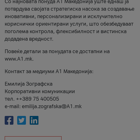
Со најновата понуда А1 Македонија уште еднаш ја
потврдува својата стратегиска насока за создавање
иновативни, персонализирани и исклучително
кориснички ориентирани услуги, што обезбедуваат
поголема контрола, флексибилност и вистинска
додадена вредност.
Повеќе детали за понудата се достапни на
www.А1.mk.
Контакт за медиуми А1 Македонија:
Емилија Зографска
Корпоративни комуникации
тел. ++389 75 400505
e-mail: emilija.zografska@A1.mk