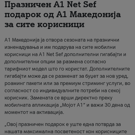
Празничен A1 Net Sеf
За нас
подарок од А1 Македонија
за сите корисници
#ПодобарОнлајн
А1 Македонија ја отвора сезоната на празнични
изненадувања и им подарува на сите мобилни
корисници на A1 Net Sef дополнителни гигабајти и
дополнителни опции за размена согласно
тарифниот модел што го користат. Дополнителните
гигабајти може да се разменат за буџет за нов уред,
роаминг пакети или за премиум стриминг услуги, во
согласност со индивидуалните потреби на секој
корисник. Замената се врши директно преку
мобилната апликација „Мојот А1“ и важи 30 дена од
моментот на активација.
„Овој празничен подарок е уште една потврда за
нашата максимална посветеност кон корисниците