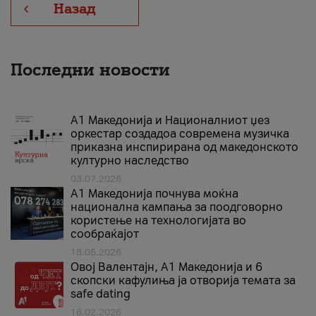
Назад
Последни новости
А1 Македонија и Националниот џез
оркестар создадоа современа музичка
приказна инспирирана од македонското
културно наследство
03.07.2026
A1 Македонија почнува моќна
национална кампања за поодговорно
користење на технологијата во
сообраќајот
18.05.2026
Овој Валентајн, A1 Македонија и 6
скопски кафулиња ја отворија темата за
safe dating
16.02.2026