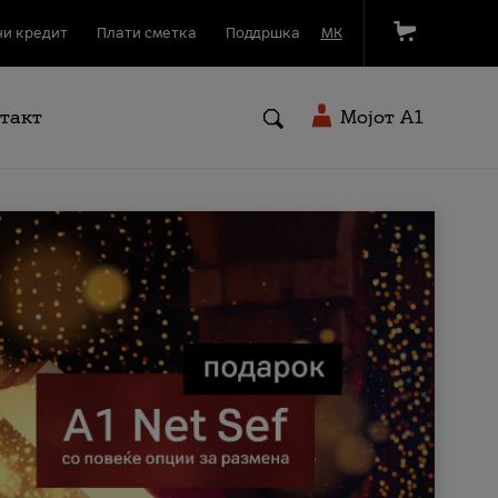
и кредит
Плати сметка
Поддршка
МК
такт
Мојот A1