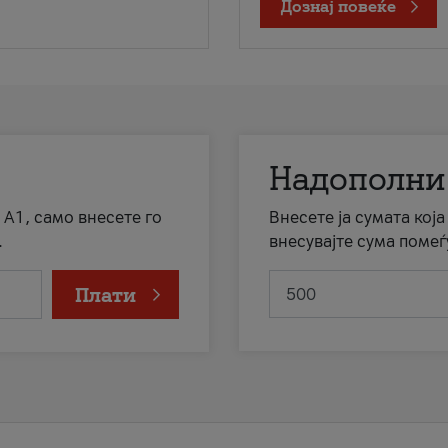
Дознај повеќе
Надополни
 А1, само внесете го
Внесете ја сумата кој
.
внесувајте сума помеѓ
Плати