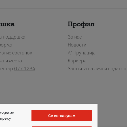
ршка
Профил
за поддршка
За нас
форма
Новости
изнис состанок
А1 Групација
жни места
Кариера
центар
077 1234
Заштита на лични податоц
зачуваме
Се согласувам
 преку