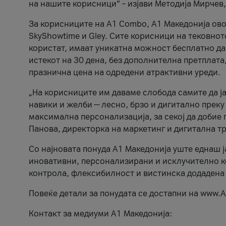
на нашите корисници“ – изјави Методија Мирчев
За корисниците на A1 Combo, А1 Македонија овоз
SkyShowtime и Gley. Сите корисници на тековно
користат, имаат уникатна можност бесплатно да 
истекот на 30 дена, без дополнителна претплата
празнична цена на одредени атрактивни уреди.
„На корисниците им даваме слобода самите да ја
навики и желби — лесно, брзо и дигитално преку
максимална персонализација, за секој да добие 
Панова, директорка на маркетинг и дигитална т
Со најновата понуда А1 Македонија уште еднаш ј
иновативни, персонализирани и исклучително к
контрола, флексибилност и вистинска додадена
Повеќе детали за понудата се достапни на www.А
Контакт за медиуми А1 Македонија: