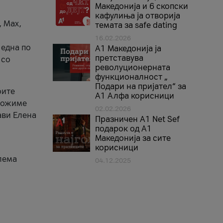
Македонија и 6 скопски
кафулиња ја отворија
, Max,
темата за safe dating
16.02.2026
 една по
А1 Македонија ја
претставува
 со
револуционерната
функционалност „
Подари на пријател“ за
оите
А1 Алфа корисници
зможиме
02.02.2026
ави Елена
Празничен A1 Net Sеf
подарок од А1
Македонија за сите
корисници
лема
04.12.2025