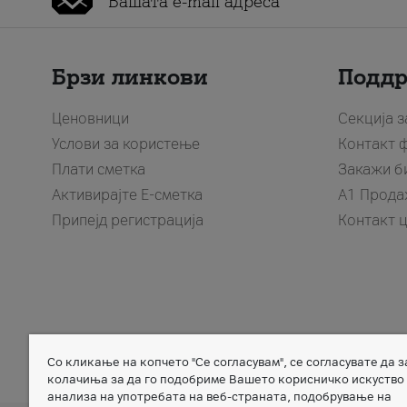
Брзи линкови
Подд
Ценовници
Секција 
Услови за користење
Контакт 
Плати сметка
Закажи б
Активирајте Е-сметка
A1 Прода
Припејд регистрација
Контакт 
Со кликање на копчето "Се согласувам", се согласувате да 
Member of
колачиња за да го подобриме Вашето корисничко искуство
анализа на употребата на веб-страната, подобрување на