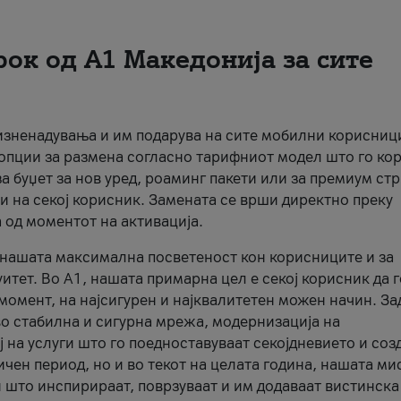
рок од А1 Македонија за сите
 изненадувања и им подарува на сите мобилни корисниц
 опции за размена согласно тарифниот модел што го кор
а буџет за нов уред, роаминг пакети или за премиум ст
и на секој корисник. Замената се врши директно преку
 од моментот на активација.
а нашата максимална посветеност кон корисниците и за
итет. Во А1, нашата примарна цел е секој корисник да 
момент, на најсигурен и најквалитетен можен начин. За
о стабилна и сигурна мрежа, модернизација на
 на услуги што го поедноставуваат секојдневието и соз
чен период, но и во текот на целата година, нашата ми
и што инспирираат, поврзуваат и им додаваат вистинска