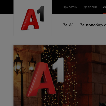
Приватни
Деловни
З
За А1
За подобар 