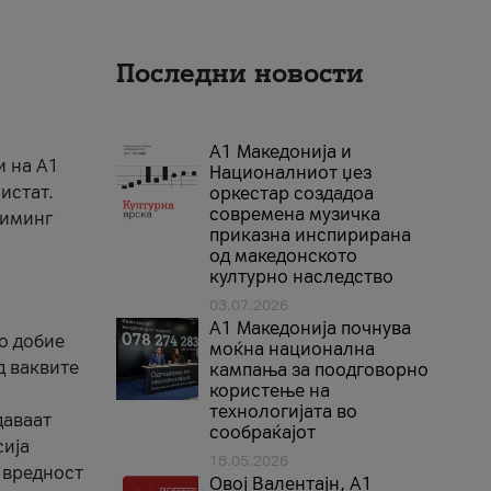
Последни новости
А1 Македонија и
и на A1
Националниот џез
истат.
оркестар создадоа
современа музичка
риминг
приказна инспирирана
од македонското
културно наследство
03.07.2026
A1 Македонија почнува
го добие
моќна национална
д ваквите
кампања за поодговорно
користење на
технологијата во
даваат
сообраќајот
сија
18.05.2026
 вредност
Овој Валентајн, A1