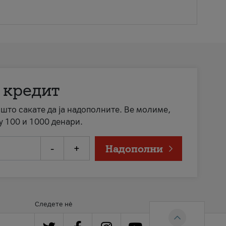
 кредит
а што сакате да ја надополните. Ве молиме,
у 100 и 1000 денари.
-
+
Надополни
Следете нè