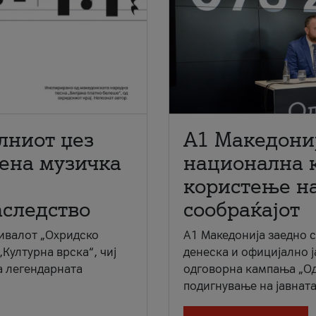
лниот џез
A1 Македони
мена музичка
национална 
користење на
аследство
сообраќајот
ивалот „Охридско
A1 Македонија заедно 
„Културна врска“, чиј
денеска и официјално 
а легендарната
одговорна кампања „Од
подигнување на јавната 