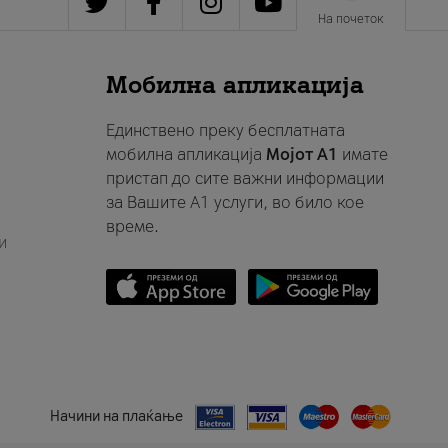
На почеток
Мобилна апликација
Единствено преку бесплатната
мобилна апликација
Мојот A1
имате
пристап до сите важни информации
за Вашите A1 услуги, во било кое
време.
и
Начини на плаќање