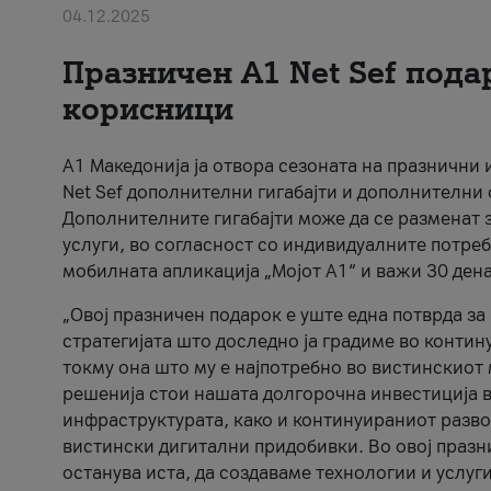
04.12.2025
Празничен A1 Net Sеf пода
корисници
А1 Македонија ја отвора сезоната на празнични
Net Sef дополнителни гигабајти и дополнителни
Дополнителните гигабајти може да се разменат з
услуги, во согласност со индивидуалните потреб
мобилната апликација „Мојот А1“ и важи 30 дена
„Овој празничен подарок е уште една потврда з
стратегијата што доследно ја градиме во контину
токму она што му е најпотребно во вистинскиот 
решенија стои нашата долгорочна инвестиција в
инфраструктурата, како и континуираниот развој
вистински дигитални придобивки. Во овој празни
останува иста, да создаваме технологии и услуг