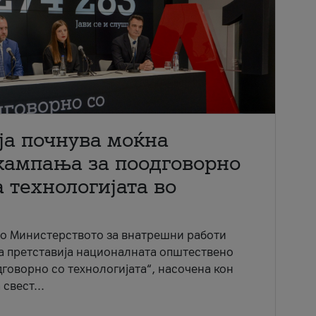
ја почнува моќна
кампања за поодговорно
 технологијата во
со Министерството за внатрешни работи
ја претставија националната општествено
говорно со технологијата“, насочена кон
свест...