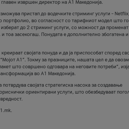
, главен извршен директор на А1 Македонија.
можува пристап до водечките стриминг услуги – Netflix
то портфолио, во согласност со тарифниот модел што го
изберат до 2 стриминг услуги, со можност да променат
, и тоа засекогаш. Понудата е дополнително збогатена и
 креираат својата понуда и да ја приспособат според св
 “Мојот А1”. Токму за празниците, нашата цел е да ово
пакет што совршено одговара на неговите потреби“, изј
рансформација во А1 Македонија.
а потврдува својата стратегиска насока за создавање
ориснички ориентирани услуги, што обезбедуваат пого
 вредност.
1.mk.