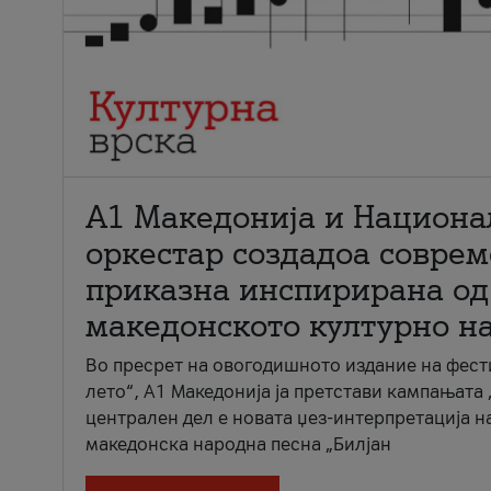
А1 Македонија и Национа
оркестар создадоа совре
приказна инспирирана од
македонското културно н
Во пресрет на овогодишното издание на фест
лето“, А1 Македонија ја претстави кампањата 
централен дел е новата џез-интерпретација н
македонска народна песна „Билјан