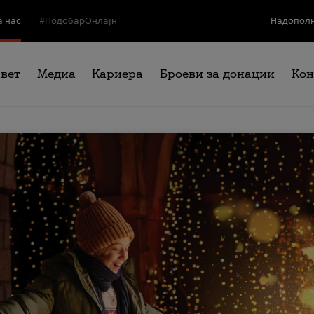
а нас
#ПодобарОнлајн
Надополн
свет
Медиа
Кариера
Броеви за донации
Кон