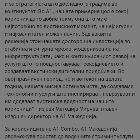
и за стратегијата што доследно ја градиме во
континуитет. Во А1, нашата примарна цел е секој
корисник да го добие токму она што му е
најпотребно во вистинскиот момент, на најсигурен
и најквалитетен можен начин. Зад ваквите
решенија стои нашата долгорочна инвестиција во
стабилна и сигурна мрежа, модернизација на
инфраструктурата, како и континуираниот развој на
услуги што го поедноставуваат секојдневието и
создаваат вистински дигитални придобивки. Во
овој празничен период, но и во текот на целата
година, нашата мисија останува иста, да создаваме
технологии и услуги што инспирираат, поврзуваат и
им додаваат вистинска вредност на нашите
корисници“ – изјави Методија Мирчев, главен
извршен директор на А1 Македонија.
За корисниците на A1 Combo, А1 Македонија
овозможува пристап до водечките стриминг услуги