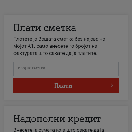
Плати сметка
Платете ја Вашата сметка без најава на
Мојот А1, само внесете го бројот на
фактурата што сакате да ја платите.
Број на сметка
Плати
Надополни кредит
Внесете ја сумата која што сакате да ја