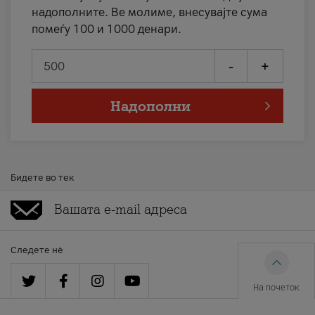
надополните. Ве молиме, внесувајте сума
помеѓу 100 и 1000 денари.
-
+
Надополни
Бидете во тек
Следете нè
На почеток