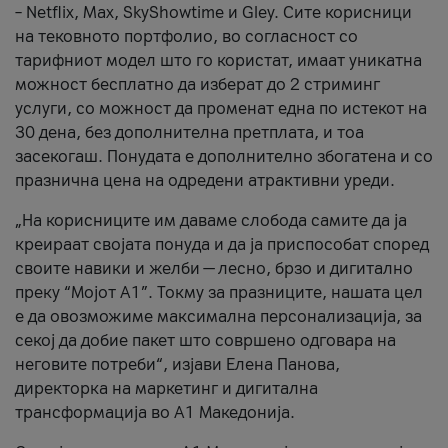
– Netflix, Max, SkyShowtime и Gley. Сите корисници
на тековното портфолио, во согласност со
тарифниот модел што го користат, имаат уникатна
можност бесплатно да изберат до 2 стриминг
услуги, со можност да променат една по истекот на
30 дена, без дополнителна претплата, и тоа
засекогаш. Понудата е дополнително збогатена и со
празнична цена на одредени атрактивни уреди.
„На корисниците им даваме слобода самите да ја
креираат својата понуда и да ја приспособат според
своите навики и желби — лесно, брзо и дигитално
преку “Мојот А1”. Токму за празниците, нашата цел
е да овозможиме максимална персонализација, за
секој да добие пакет што совршено одговара на
неговите потреби“, изјави Елена Панова,
директорка на маркетинг и дигитална
трансформација во А1 Македонија.