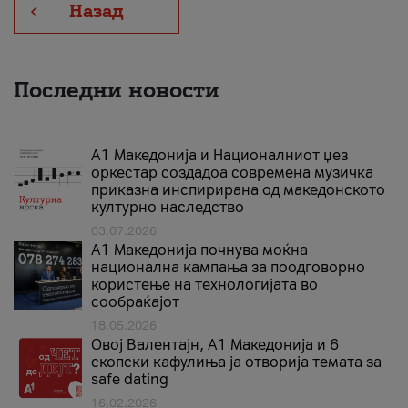
Назад
Последни новости
А1 Македонија и Националниот џез
оркестар создадоа современа музичка
приказна инспирирана од македонското
културно наследство
03.07.2026
A1 Македонија почнува моќна
национална кампања за поодговорно
користење на технологијата во
сообраќајот
18.05.2026
Овој Валентајн, A1 Македонија и 6
скопски кафулиња ја отворија темата за
safe dating
16.02.2026