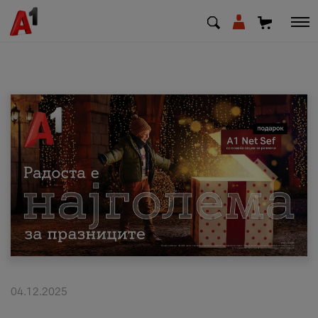
МК
EN
SQ
Приватни
Деловни
Поддршка
Надополни кредит
04.12.2025
Плати сметка