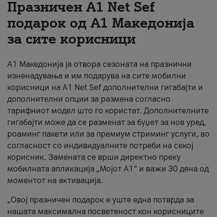
Празничен A1 Net Sеf
За нас
подарок од А1 Македонија
за сите корисници
#ПодобарОнлајн
А1 Македонија ја отвора сезоната на празнични
изненадувања и им подарува на сите мобилни
корисници на A1 Net Sef дополнителни гигабајти и
дополнителни опции за размена согласно
тарифниот модел што го користат. Дополнителните
гигабајти може да се разменат за буџет за нов уред,
роаминг пакети или за премиум стриминг услуги, во
согласност со индивидуалните потреби на секој
корисник. Замената се врши директно преку
мобилната апликација „Мојот А1“ и важи 30 дена од
моментот на активација.
„Овој празничен подарок е уште една потврда за
нашата максимална посветеност кон корисниците