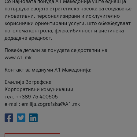
Со најновата понуда А1 Македонија уште еднаш ја
потврдува својата стратегиска насока за создавање
иновативни, персонализирани и исклучително
кориснички ориентирани услуги, што обезбедуваат
поголема контрола, флексибилност и вистинска
додадена вредност.
Повеќе детали за понудата се достапни на
www.А1.mk.
Контакт за медиуми А1 Македонија:
Емилија Зографска
Корпоративни комуникации
тел. ++389 75 400505
e-mail: emilija.zografska@A1.mk