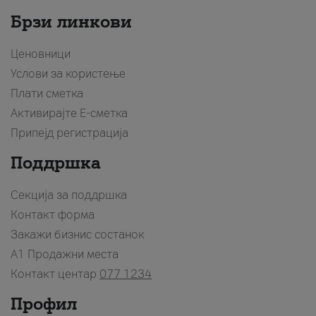
Брзи линкови
Ценовници
Услови за користење
Плати сметка
Активирајте Е-сметка
Припејд регистрација
Поддршка
Секција за поддршка
Контакт форма
Закажи бизнис состанок
A1 Продажни места
Контакт центар
077 1234
Профил