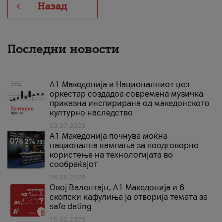
Назад
Последни новости
А1 Македонија и Националниот џез
оркестар создадоа современа музичка
приказна инспирирана од македонското
културно наследство
03.07.2026
A1 Македонија почнува моќна
национална кампања за поодговорно
користење на технологијата во
сообраќајот
18.05.2026
Овој Валентајн, A1 Македонија и 6
скопски кафулиња ја отворија темата за
safe dating
16.02.2026