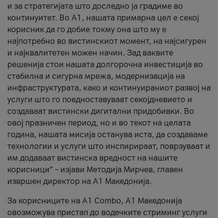
и за стратегијата што доследно ја градиме во
континуитет. Во А1, нашата примарна цел е секој
корисник да го добие токму она што му е
најпотребно во вистинскиот момент, на најсигурен
и најквалитетен можен начин. Зад ваквите
решенија стои нашата долгорочна инвестиција во
стабилна и сигурна мрежа, модернизација на
инфраструктурата, како и континуираниот развој на
услуги што го поедноставуваат секојдневието и
создаваат вистински дигитални придобивки. Во
овој празничен период, но и во текот на целата
година, нашата мисија останува иста, да создаваме
технологии и услуги што инспирираат, поврзуваат и
им додаваат вистинска вредност на нашите
корисници“ – изјави Методија Мирчев, главен
извршен директор на А1 Македонија.
За корисниците на A1 Combo, А1 Македонија
овозможува пристап до водечките стриминг услуги