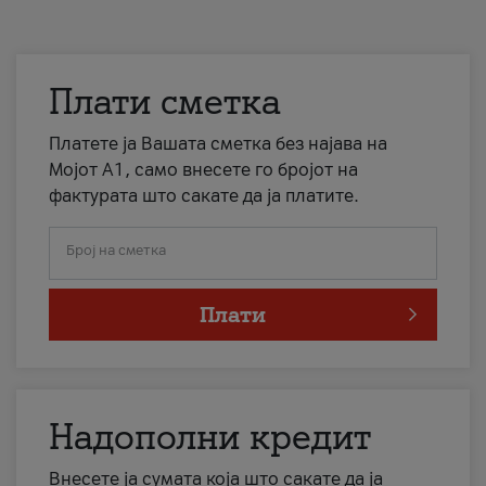
Плати сметка
Платете ја Вашата сметка без најава на
Мојот А1, само внесете го бројот на
фактурата што сакате да ја платите.
Број на сметка
Плати
Надополни кредит
Внесете ја сумата која што сакате да ја