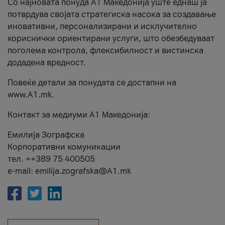
Со најновата понуда А1 Македонија уште еднаш ја
потврдува својата стратегиска насока за создавање
иновативни, персонализирани и исклучително
кориснички ориентирани услуги, што обезбедуваат
поголема контрола, флексибилност и вистинска
додадена вредност.
Повеќе детали за понудата се достапни на
www.А1.mk.
Контакт за медиуми А1 Македонија:
Емилија Зографска
Корпоративни комуникации
тел. ++389 75 400505
e-mail: emilija.zografska@A1.mk