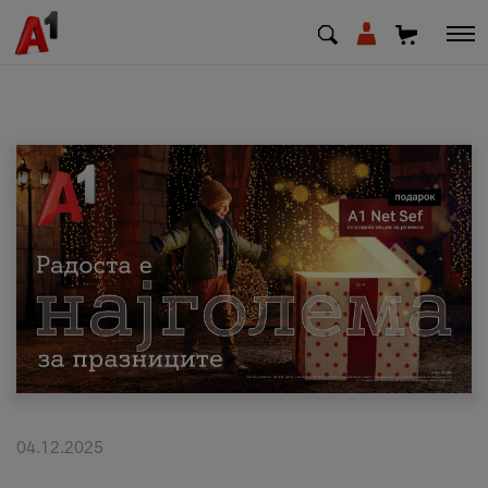
МК
EN
SQ
Приватни
Деловни
Поддршка
Надополни кредит
04.12.2025
Плати сметка