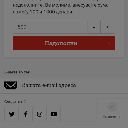
надополните. Ве молиме, внесувајте сума
помеѓу 100 и 1000 денари.
-
+
Надополни
Бидете во тек
Следете нè
На почеток