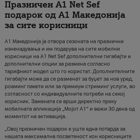
Празничен A1 Net Sеf
За нас
подарок од А1 Македонија
за сите корисници
#ПодобарОнлајн
А1 Македонија ја отвора сезоната на празнични
изненадувања и им подарува на сите мобилни
корисници на A1 Net Sef дополнителни гигабајти и
дополнителни опции за размена согласно
тарифниот модел што го користат. Дополнителните
гигабајти може да се разменат за буџет за нов уред,
роаминг пакети или за премиум стриминг услуги, во
согласност со индивидуалните потреби на секој
корисник. Замената се врши директно преку
мобилната апликација „Мојот А1“ и важи 30 дена од
моментот на активација.
„Овој празничен подарок е уште една потврда за
нашата максимална посветеност кон корисниците