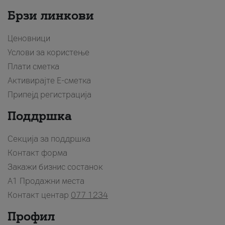
Брзи линкови
Ценовници
Услови за користење
Плати сметка
Активирајте Е-сметка
Припејд регистрација
Поддршка
Секција за поддршка
Контакт форма
Закажи бизнис состанок
A1 Продажни места
Контакт центар
077 1234
Профил