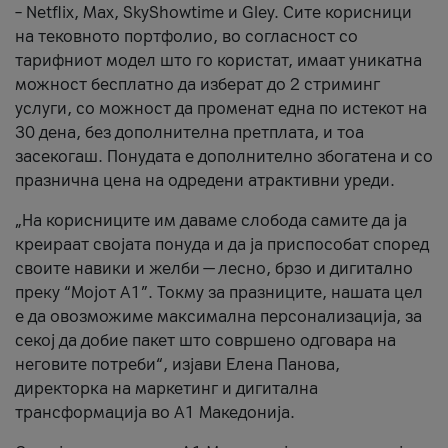
– Netflix, Max, SkyShowtime и Gley. Сите корисници
на тековното портфолио, во согласност со
тарифниот модел што го користат, имаат уникатна
можност бесплатно да изберат до 2 стриминг
услуги, со можност да променат една по истекот на
30 дена, без дополнителна претплата, и тоа
засекогаш. Понудата е дополнително збогатена и со
празнична цена на одредени атрактивни уреди.
„На корисниците им даваме слобода самите да ја
креираат својата понуда и да ја приспособат според
своите навики и желби — лесно, брзо и дигитално
преку “Мојот А1”. Токму за празниците, нашата цел
е да овозможиме максимална персонализација, за
секој да добие пакет што совршено одговара на
неговите потреби“, изјави Елена Панова,
директорка на маркетинг и дигитална
трансформација во А1 Македонија.