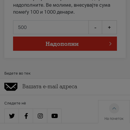
надополните. Ве молиме, внесувајте сума
помеѓу 100 и 1000 денари.
-
+
Надополни
Бидете во тек
Следете нè
На почеток