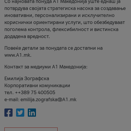
Со најновата понуда А1 Македонија уште еднаш ја
потврдува својата стратегиска насока за создавање
иновативни, персонализирани и исклучително
кориснички ориентирани услуги, што обезбедуваат
поголема контрола, флексибилност и вистинска
додадена вредност.
Повеќе детали за понудата се достапни на
www.А1.mk.
Контакт за медиуми А1 Македонија:
Емилија Зографска
Корпоративни комуникации
тел. ++389 75 400505
e-mail: emilija.zografska@A1.mk