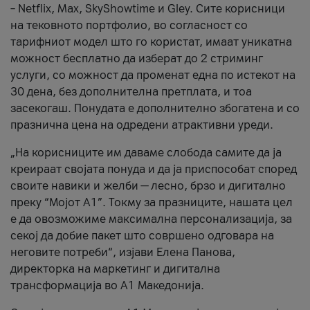
– Netflix, Max, SkyShowtime и Gley. Сите корисници
на тековното портфолио, во согласност со
тарифниот модел што го користат, имаат уникатна
можност бесплатно да изберат до 2 стриминг
услуги, со можност да променат една по истекот на
30 дена, без дополнителна претплата, и тоа
засекогаш. Понудата е дополнително збогатена и со
празнична цена на одредени атрактивни уреди.
„На корисниците им даваме слобода самите да ја
креираат својата понуда и да ја приспособат според
своите навики и желби — лесно, брзо и дигитално
преку “Мојот А1”. Токму за празниците, нашата цел
е да овозможиме максимална персонализација, за
секој да добие пакет што совршено одговара на
неговите потреби“, изјави Елена Панова,
директорка на маркетинг и дигитална
трансформација во А1 Македонија.