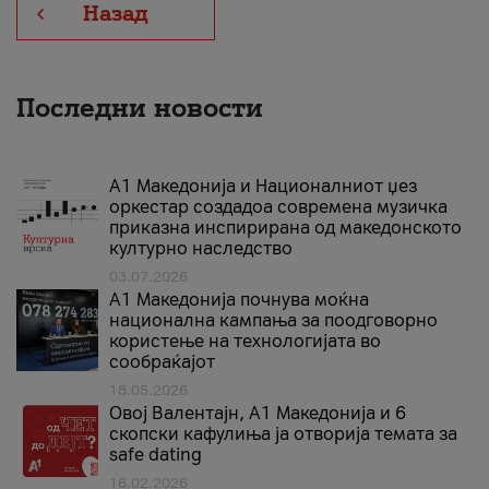
Назад
Последни новости
А1 Македонија и Националниот џез
оркестар создадоа современа музичка
приказна инспирирана од македонското
културно наследство
03.07.2026
A1 Македонија почнува моќна
национална кампања за поодговорно
користење на технологијата во
сообраќајот
18.05.2026
Овој Валентајн, A1 Македонија и 6
скопски кафулиња ја отворија темата за
safe dating
16.02.2026