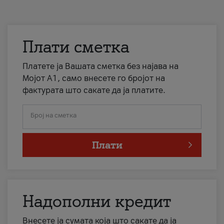
Плати сметка
Платете ја Вашата сметка без најава на
Мојот А1, само внесете го бројот на
фактурата што сакате да ја платите.
Број на сметка
Плати
Надополни кредит
Внесете ја сумата која што сакате да ја