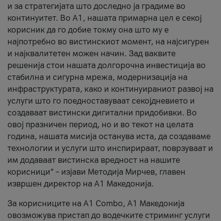
и за стратегијата што доследно ја градиме во
континуитет. Во А1, нашата примарна цел е секој
корисник да го добие токму она што му е
најпотребно во вистинскиот момент, на најсигурен
и најквалитетен можен начин. Зад ваквите
решенија стои нашата долгорочна инвестиција во
стабилна и сигурна мрежа, модернизација на
инфраструктурата, како и континуираниот развој на
услуги што го поедноставуваат секојдневието и
создаваат вистински дигитални придобивки. Во
овој празничен период, но и во текот на целата
година, нашата мисија останува иста, да создаваме
технологии и услуги што инспирираат, поврзуваат и
им додаваат вистинска вредност на нашите
корисници“ – изјави Методија Мирчев, главен
извршен директор на А1 Македонија.
За корисниците на A1 Combo, А1 Македонија
овозможува пристап до водечките стриминг услуги