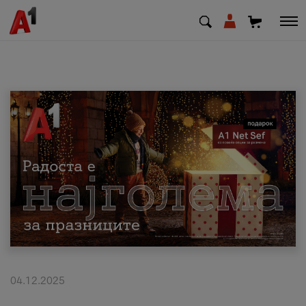
МК
EN
SQ
Приватни
Деловни
Поддршка
Надополни кредит
04.12.2025
Плати сметка