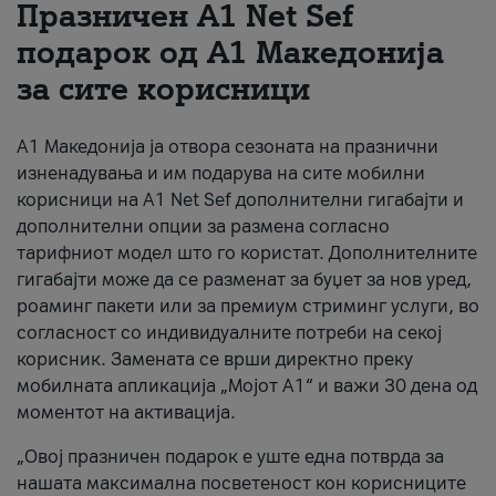
Празничен A1 Net Sеf
За нас
подарок од А1 Македонија
за сите корисници
#ПодобарОнлајн
А1 Македонија ја отвора сезоната на празнични
изненадувања и им подарува на сите мобилни
корисници на A1 Net Sef дополнителни гигабајти и
дополнителни опции за размена согласно
тарифниот модел што го користат. Дополнителните
гигабајти може да се разменат за буџет за нов уред,
роаминг пакети или за премиум стриминг услуги, во
согласност со индивидуалните потреби на секој
корисник. Замената се врши директно преку
мобилната апликација „Мојот А1“ и важи 30 дена од
моментот на активација.
„Овој празничен подарок е уште една потврда за
нашата максимална посветеност кон корисниците