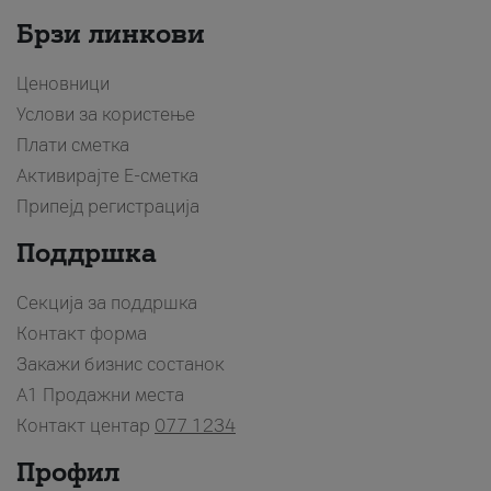
Брзи линкови
Ценовници
Услови за користење
Плати сметка
Активирајте Е-сметка
Припејд регистрација
Поддршка
Секција за поддршка
Контакт форма
Закажи бизнис состанок
A1 Продажни места
Контакт центар
077 1234
Профил