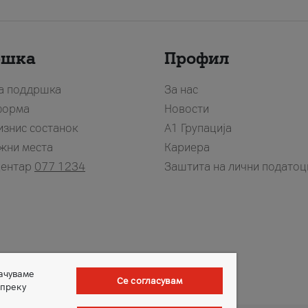
ршка
Профил
за поддршка
За нас
форма
Новости
изнис состанок
А1 Групација
жни места
Кариера
центар
077 1234
Заштита на лични податоц
зачуваме
Се согласувам
 преку