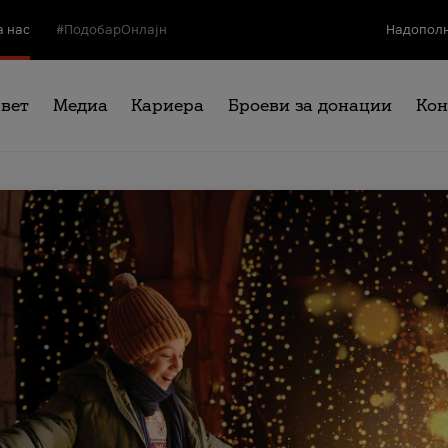
а нас
#ПодобарОнлајн
Надополн
свет
Медиа
Кариера
Броеви за донации
Кон