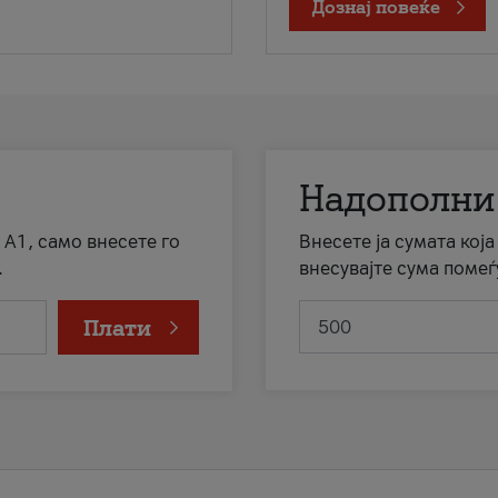
Дознај повеќе
Надополни
 А1, само внесете го
Внесете ја сумата кој
.
внесувајте сума помеѓ
Плати