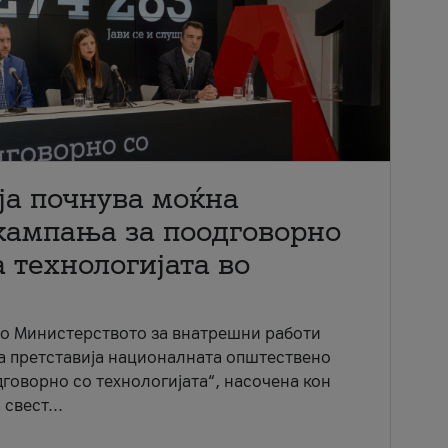
ја почнува моќна
кампања за поодговорно
 технологијата во
со Министерството за внатрешни работи
ја претставија националната општествено
говорно со технологијата“, насочена кон
свест...