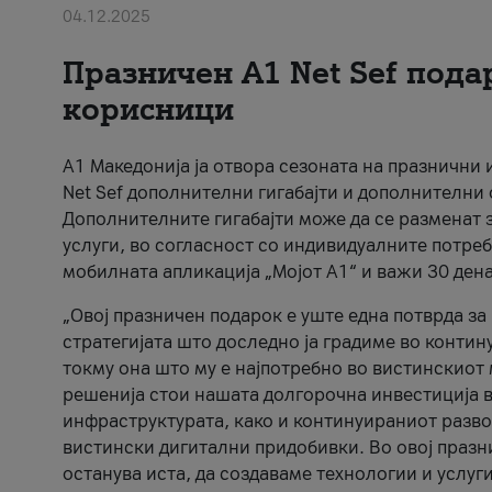
04.12.2025
Празничен A1 Net Sеf пода
корисници
А1 Македонија ја отвора сезоната на празнични
Net Sef дополнителни гигабајти и дополнителни
Дополнителните гигабајти може да се разменат з
услуги, во согласност со индивидуалните потреб
мобилната апликација „Мојот А1“ и важи 30 дена
„Овој празничен подарок е уште една потврда з
стратегијата што доследно ја градиме во контину
токму она што му е најпотребно во вистинскиот 
решенија стои нашата долгорочна инвестиција в
инфраструктурата, како и континуираниот развој
вистински дигитални придобивки. Во овој празни
останува иста, да создаваме технологии и услуг