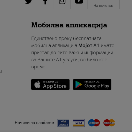
На почеток
Мобилна апликација
Единствено преку бесплатната
мобилна апликација
Мојот A1
имате
пристап до сите важни информации
за Вашите A1 услуги, во било кое
време.
и
Начини на плаќање