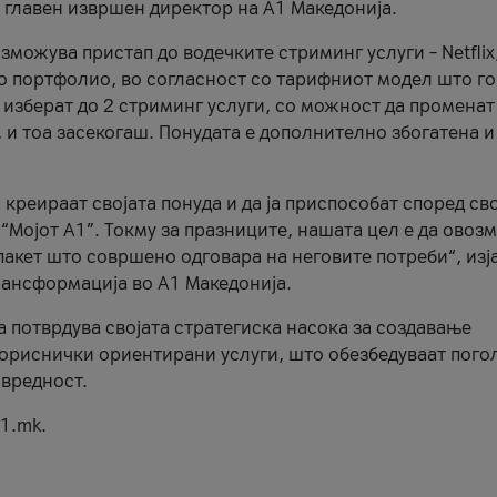
, главен извршен директор на А1 Македонија.
можува пристап до водечките стриминг услуги – Netflix
то портфолио, во согласност со тарифниот модел што го
изберат до 2 стриминг услуги, со можност да променат
, и тоа засекогаш. Понудата е дополнително збогатена и
 креираат својата понуда и да ја приспособат според св
 “Мојот А1”. Токму за празниците, нашата цел е да ово
пакет што совршено одговара на неговите потреби“, изј
рансформација во А1 Македонија.
а потврдува својата стратегиска насока за создавање
ориснички ориентирани услуги, што обезбедуваат пого
 вредност.
1.mk.