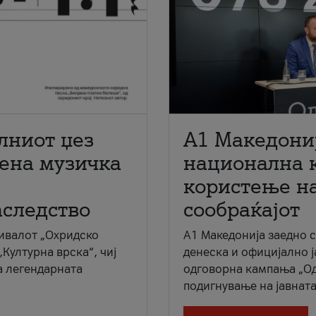
лниот џез
A1 Македони
мена музичка
национална 
користење на
аследство
сообраќајот
ивалот „Охридско
A1 Македонија заедно 
„Културна врска“, чиј
денеска и официјално 
а легендарната
одговорна кампања „Од
подигнување на јавната 