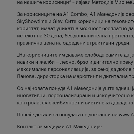
на нашите корисници“ – изјави Методија Мирчев
За корисниците на A1 Combo, А1 Македонија овоз
SkyShowtime и Gley. Сите корисници на тековно
користат, имаат уникатна можност бесплатно да 
истекот на 30 дена, без дополнителна претплата
празнична цена на одредени атрактивни уреди.
„На корисниците им даваме слобода самите да ја
навики и желби — лесно, брзо и дигитално преку
максимална персонализација, за секој да добие 
Панова, директорка на маркетинг и дигитална т
Со најновата понуда А1 Македонија уште еднаш ј
иновативни, персонализирани и исклучително к
контрола, флексибилност и вистинска додадена
Повеќе детали за понудата се достапни на www.А
Контакт за медиуми А1 Македонија: