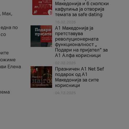
Македонија и 6 скопски
кафулиња ја отворија
, Max,
темата за safe dating
16.02.2026
 една по
А1 Македонија ја
претставува
 со
револуционерната
функционалност „
Подари на пријател“ за
оите
А1 Алфа корисници
зможиме
02.02.2026
ави Елена
Празничен A1 Net Sеf
подарок од А1
Македонија за сите
корисници
лема
04.12.2025