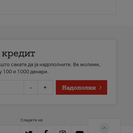
 кредит
а што сакате да ја надополните. Ве молиме,
у 100 и 1000 денари.
-
+
Надополни
Следете нè