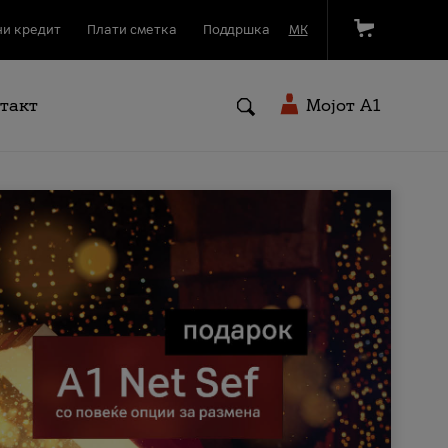
и кредит
Плати сметка
Поддршка
МК
такт
Мојот A1