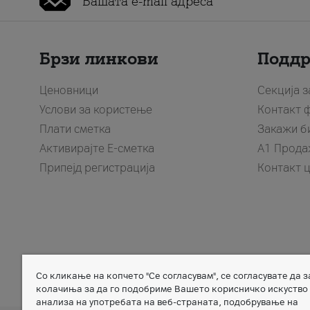
Брзи линкови
Подд
Ценовници
Секција 
Услови за користење
Контакт 
Плати сметка
Закажи б
Активирајте Е-сметка
A1 Прода
Припејд регистрација
Контакт 
Со кликање на копчето "Се согласувам", се согласувате да 
Member of
колачиња за да го подобриме Вашето корисничко искуство
анализа на употребата на веб-страната, подобрување на