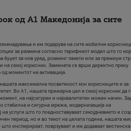
рок од А1 Македонија за сите
 изненадувања и им подарува на сите мобилни корисниц
 опции за размена согласно тарифниот модел што го кор
а буџет за нов уред, роаминг пакети или за премиум ст
и на секој корисник. Замената се врши директно преку
 од моментот на активација.
а нашата максимална посветеност кон корисниците и за
итет. Во А1, нашата примарна цел е секој корисник да 
момент, на најсигурен и најквалитетен можен начин. За
о стабилна и сигурна мрежа, модернизација на
 на услуги што го поедноставуваат секојдневието и соз
чен период, но и во текот на целата година, нашата ми
и што инспирираат, поврзуваат и им додаваат вистинска