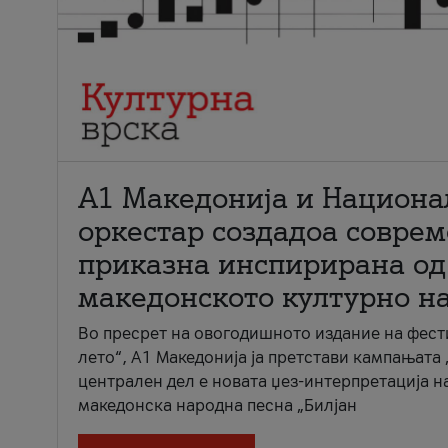
А1 Македонија и Национа
оркестар создадоа совре
приказна инспирирана од
македонското културно н
Во пресрет на овогодишното издание на фест
лето“, А1 Македонија ја претстави кампањата 
централен дел е новата џез-интерпретација н
македонска народна песна „Билјан