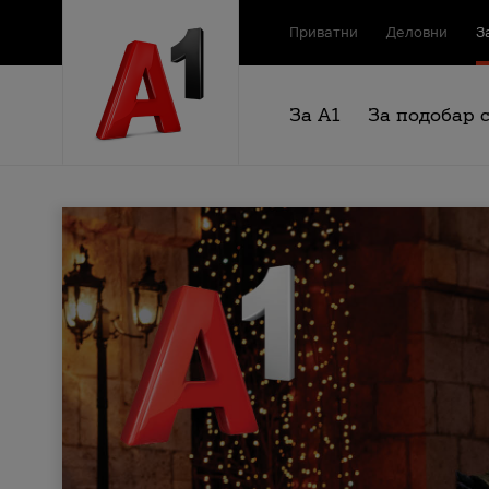
Приватни
Деловни
З
За А1
За подобар 