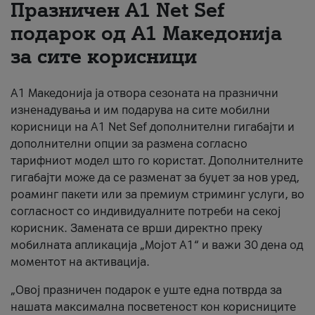
Празничен A1 Net Sеf
За нас
подарок од А1 Македонија
за сите корисници
#ПодобарОнлајн
А1 Македонија ја отвора сезоната на празнични
изненадувања и им подарува на сите мобилни
корисници на A1 Net Sef дополнителни гигабајти и
дополнителни опции за размена согласно
тарифниот модел што го користат. Дополнителните
гигабајти може да се разменат за буџет за нов уред,
роаминг пакети или за премиум стриминг услуги, во
согласност со индивидуалните потреби на секој
корисник. Замената се врши директно преку
мобилната апликација „Мојот А1“ и важи 30 дена од
моментот на активација.
„Овој празничен подарок е уште една потврда за
нашата максимална посветеност кон корисниците