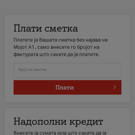
Плати сметка
Платете ја Вашата сметка без најава на
Мојот А1, само внесете го бројот на
фактурата што сакате да ја платите.
Број на сметка
Плати
Надополни кредит
Внесете ја сумата која што сакате да ја