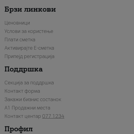
Брзи линкови
Ценовници
Услови за користење
Плати сметка
Активирајте Е-сметка
Припејд регистрација
Поддршка
Секција за поддршка
Контакт форма
Закажи бизнис состанок
A1 Продажни места
Контакт центар
077 1234
Профил