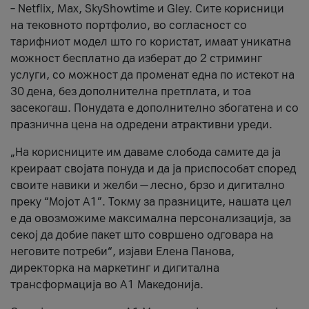
– Netflix, Max, SkyShowtime и Gley. Сите корисници
на тековното портфолио, во согласност со
тарифниот модел што го користат, имаат уникатна
можност бесплатно да изберат до 2 стриминг
услуги, со можност да променат една по истекот на
30 дена, без дополнителна претплата, и тоа
засекогаш. Понудата е дополнително збогатена и со
празнична цена на одредени атрактивни уреди.
„На корисниците им даваме слобода самите да ја
креираат својата понуда и да ја приспособат според
своите навики и желби — лесно, брзо и дигитално
преку “Мојот А1”. Токму за празниците, нашата цел
е да овозможиме максимална персонализација, за
секој да добие пакет што совршено одговара на
неговите потреби“, изјави Елена Панова,
директорка на маркетинг и дигитална
трансформација во А1 Македонија.