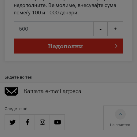
надополните. Ве молиме, внесувајте сума
помеѓу 100 и 1000 денари.
-
+
Надополни
Бидете во тек
Следете нè
На почеток