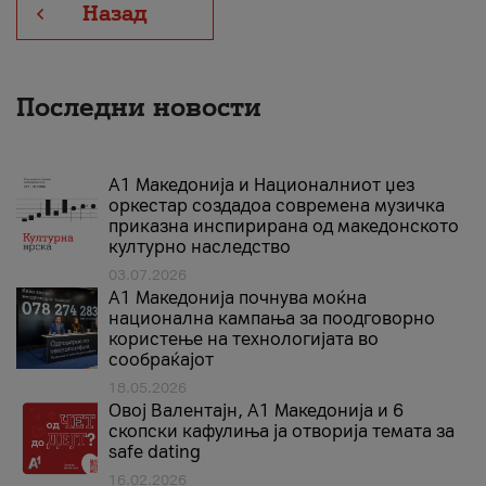
Назад
Последни новости
А1 Македонија и Националниот џез
оркестар создадоа современа музичка
приказна инспирирана од македонското
културно наследство
03.07.2026
A1 Македонија почнува моќна
национална кампања за поодговорно
користење на технологијата во
сообраќајот
18.05.2026
Овој Валентајн, A1 Македонија и 6
скопски кафулиња ја отворија темата за
safe dating
16.02.2026