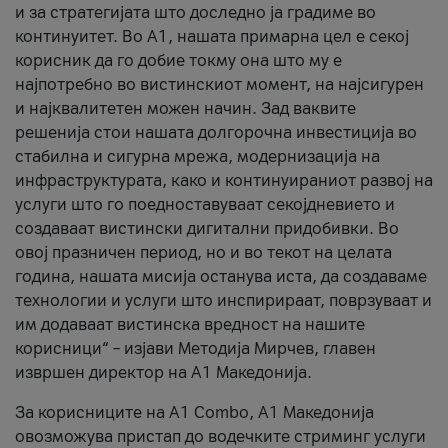
и за стратегијата што доследно ја градиме во
континуитет. Во А1, нашата примарна цел е секој
корисник да го добие токму она што му е
најпотребно во вистинскиот момент, на најсигурен
и најквалитетен можен начин. Зад ваквите
решенија стои нашата долгорочна инвестиција во
стабилна и сигурна мрежа, модернизација на
инфраструктурата, како и континуираниот развој на
услуги што го поедноставуваат секојдневието и
создаваат вистински дигитални придобивки. Во
овој празничен период, но и во текот на целата
година, нашата мисија останува иста, да создаваме
технологии и услуги што инспирираат, поврзуваат и
им додаваат вистинска вредност на нашите
корисници“ – изјави Методија Мирчев, главен
извршен директор на А1 Македонија.
За корисниците на A1 Combo, А1 Македонија
овозможува пристап до водечките стриминг услуги