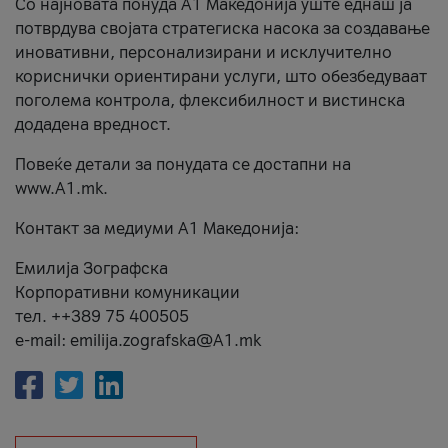
Со најновата понуда А1 Македонија уште еднаш ја
потврдува својата стратегиска насока за создавање
иновативни, персонализирани и исклучително
кориснички ориентирани услуги, што обезбедуваат
поголема контрола, флексибилност и вистинска
додадена вредност.
Повеќе детали за понудата се достапни на
www.А1.mk.
Контакт за медиуми А1 Македонија:
Емилија Зографска
Корпоративни комуникации
тел. ++389 75 400505
e-mail: emilija.zografska@A1.mk