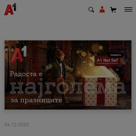
МК
EN
SQ
Приватни
Деловни
Поддршка
Надополни кредит
04.12.2025
Плати сметка