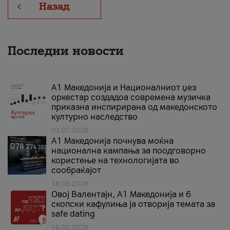
Назад
Последни новости
А1 Македонија и Националниот џез
оркестар создадоа современа музичка
приказна инспирирана од македонското
културно наследство
03.07.2026
A1 Македонија почнува моќна
национална кампања за поодговорно
користење на технологијата во
сообраќајот
18.05.2026
Овој Валентајн, A1 Македонија и 6
скопски кафулиња ја отворија темата за
safe dating
16.02.2026