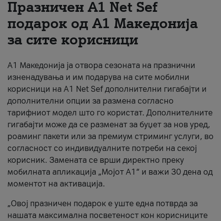
Празничен A1 Net Sеf
За нас
подарок од А1 Македонија
за сите корисници
#ПодобарОнлајн
А1 Македонија ја отвора сезоната на празнични
изненадувања и им подарува на сите мобилни
корисници на A1 Net Sef дополнителни гигабајти и
дополнителни опции за размена согласно
тарифниот модел што го користат. Дополнителните
гигабајти може да се разменат за буџет за нов уред,
роаминг пакети или за премиум стриминг услуги, во
согласност со индивидуалните потреби на секој
корисник. Замената се врши директно преку
мобилната апликација „Мојот А1“ и важи 30 дена од
моментот на активација.
„Овој празничен подарок е уште една потврда за
нашата максимална посветеност кон корисниците