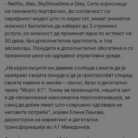
– Netflix, Max, SkyShowtime и Gley. Сите корисници
на тековното портфолио, во согласност со
тарифниот модел што го користат, имаат уникатна
можност бесплатно да изберат до 2 стриминг
услуги, со можност да променат една по истекот на
30 дена, без дополнителна претплата, и тоа
засекогаш. Понудата е дополнително збогатена и со
празнична цена на одредени атрактивни уреди.
„На корисниците им даваме слобода самите да ја
креираат својата понуда и да ја приспособат според
своите навики и желби — лесно, брзо и дигитално
преку “Мојот А1”. Токму за празниците, нашата цел
е да овозможиме максимална персонализација, за
секој да добие пакет што совршено одговара на
неговите потреби“, изјави Елена Панова,
директорка на маркетинг и дигитална
трансформација во А1 Македонија.