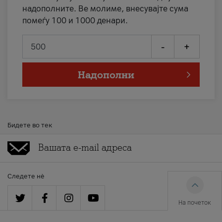
надополните. Ве молиме, внесувајте сума
помеѓу 100 и 1000 денари.
-
+
Надополни
Бидете во тек
Следете нè
На почеток