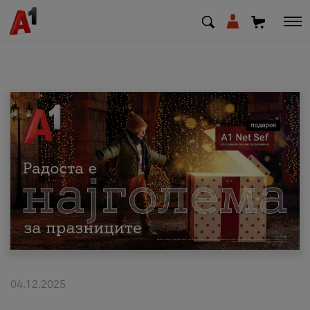
МК
EN
SQ
Приватни
Деловни
Поддршка
Надополни кредит
04.12.2025
Плати сметка