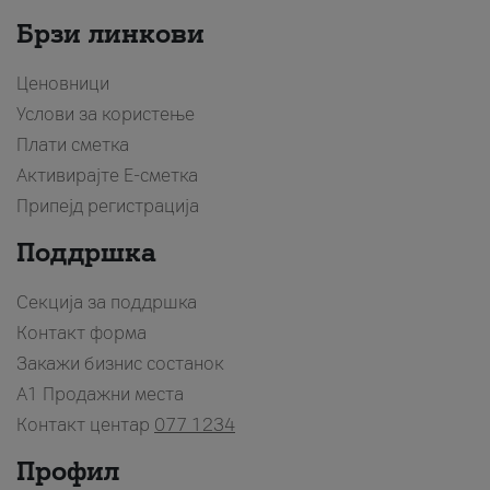
Брзи линкови
Ценовници
Услови за користење
Плати сметка
Активирајте Е-сметка
Припејд регистрација
Поддршка
Секција за поддршка
Контакт форма
Закажи бизнис состанок
A1 Продажни места
Контакт центар
077 1234
Профил