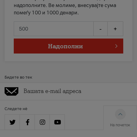
надополните. Ве молиме, внесувајте сума
помеѓу 100 и 1000 денари.
-
+
Надополни
Бидете во тек
Следете нè
На почеток