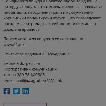
Со најновата понуда А1 Македонија уште еднаш ја
потврдува својата стратегиска насока за создавање
иновативни, персонализирани и исклучително
кориснички ориентирани услуги, што обезбедуваат
поголема контрола, флексибилност и вистинска
додадена вредност.
Повеќе детали за понудата се достапни на
www.А1.mk.
Контакт за медиуми А1 Македонија:
Емилија Зографска
Корпоративни комуникации
тел. ++389 75 400505
e-mail: emilija.zografska@A1.mk