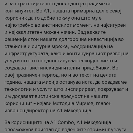
и за стратегијата што доследно ја градиме во
континуитет. Во А1, нашата примарна цел е секој
корисник да го добие токму она што му е
најпотребно во вистинскиот момент, на најсигурен
и најквалитетен можен начин. Зад ваквите
решенија стои нашата долгорочна инвестиција во
стабилна и сигурна мрежа, модернизација на
инфраструктурата, како и континуираниот развој на
услуги што го поедноставуваат секојдневието и
создаваат вистински дигитални придобивки. Во
овој празничен период, но и во текот на целата
година, нашата мисија останува иста, да создаваме
технологии и услуги што инспирираат, поврзуваат и
им додаваат вистинска вредност на нашите
корисници“ – изјави Методија Мирчев, главен
извршен директор на А1 Македонија.
За корисниците на A1 Combo, А1 Македонија
овозможува пристап до водечките стриминг услуги