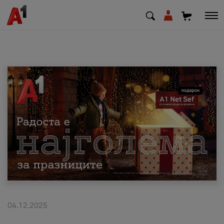
МК
EN
SQ
Приватни
Деловни
Поддршка
Надополни кредит
04.12.2025
Плати сметка