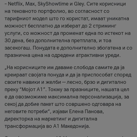
– Netflix, Max, SkyShowtime и Gley. Сите корисници
на тековното портфолио, во согласност со
тарифниот модел што го користат, имаат уникатна
можност бесплатно да изберат до 2 стриминг
услуги, со можност да променат една по истекот на
30 дена, без дополнителна претплата, и тоа
засекогаш. Понудата е дополнително збогатена и со
празнична цена на одредени атрактивни уреди.
„На корисниците им даваме слобода самите да ја
креираат својата понуда и да ја приспособат според
своите навики и желби — лесно, брзо и дигитално
преку “Мојот А1”. Токму за празниците, нашата цел
е да овозможиме максимална персонализација, за
секој да добие пакет што совршено одговара на
неговите потреби“, изјави Елена Панова,
директорка на маркетинг и дигитална
трансформација во А1 Македонија.