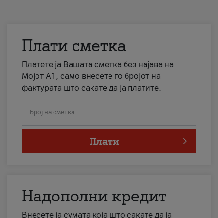
Плати сметка
Платете ја Вашата сметка без најава на
Мојот А1, само внесете го бројот на
фактурата што сакате да ја платите.
Број на сметка
Плати
Надополни кредит
Внесете ја сумата која што сакате да ја