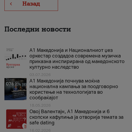
Назад
Последни новости
А1 Македонија и Националниот џез
оркестар создадоа современа музичка
приказна инспирирана од македонското
културно наследство
03.07.2026
A1 Македонија почнува моќна
национална кампања за поодговорно
користење на технологијата во
сообраќајот
18.05.2026
Овој Валентајн, A1 Македонија и 6
скопски кафулиња ја отворија темата за
safe dating
16.02.2026