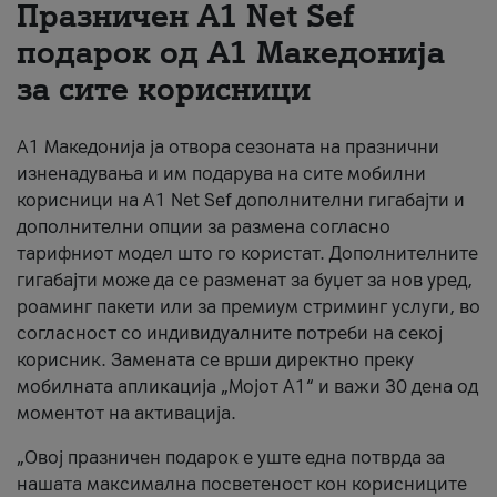
Празничен A1 Net Sеf
За нас
подарок од А1 Македонија
за сите корисници
#ПодобарОнлајн
А1 Македонија ја отвора сезоната на празнични
изненадувања и им подарува на сите мобилни
корисници на A1 Net Sef дополнителни гигабајти и
дополнителни опции за размена согласно
тарифниот модел што го користат. Дополнителните
гигабајти може да се разменат за буџет за нов уред,
роаминг пакети или за премиум стриминг услуги, во
согласност со индивидуалните потреби на секој
корисник. Замената се врши директно преку
мобилната апликација „Мојот А1“ и важи 30 дена од
моментот на активација.
„Овој празничен подарок е уште една потврда за
нашата максимална посветеност кон корисниците