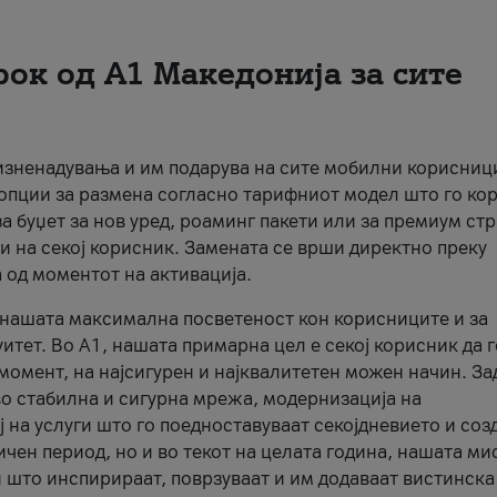
рок од А1 Македонија за сите
 изненадувања и им подарува на сите мобилни корисниц
 опции за размена согласно тарифниот модел што го кор
а буџет за нов уред, роаминг пакети или за премиум ст
и на секој корисник. Замената се врши директно преку
 од моментот на активација.
а нашата максимална посветеност кон корисниците и за
итет. Во А1, нашата примарна цел е секој корисник да 
момент, на најсигурен и најквалитетен можен начин. За
о стабилна и сигурна мрежа, модернизација на
 на услуги што го поедноставуваат секојдневието и соз
чен период, но и во текот на целата година, нашата ми
и што инспирираат, поврзуваат и им додаваат вистинска