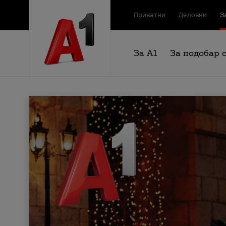
Приватни
Деловни
З
За А1
За подобар 