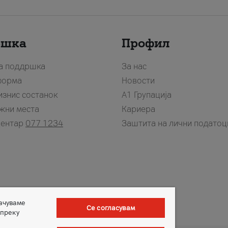
ршка
Профил
за поддршка
За нас
форма
Новости
изнис состанок
А1 Групација
жни места
Кариера
центар
077 1234
Заштита на лични податоц
зачуваме
Се согласувам
 преку