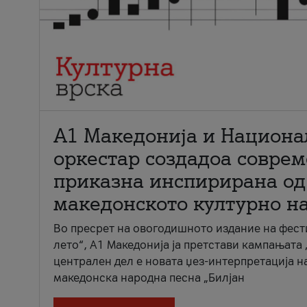
А1 Македонија и Национа
оркестар создадоа совре
приказна инспирирана од
македонското културно н
Во пресрет на овогодишното издание на фест
лето“, А1 Македонија ја претстави кампањата 
централен дел е новата џез-интерпретација н
македонска народна песна „Билјан