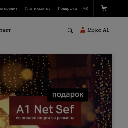
и кредит
Плати сметка
Поддршка
МК
такт
Мојот A1