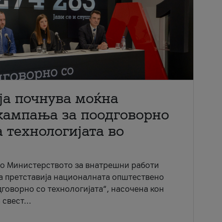
ја почнува моќна
кампања за поодговорно
 технологијата во
со Министерството за внатрешни работи
ја претставија националната општествено
говорно со технологијата“, насочена кон
свест...