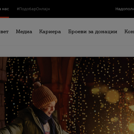
а нас
#ПодобарОнлајн
Надополн
свет
Медиа
Кариера
Броеви за донации
Кон