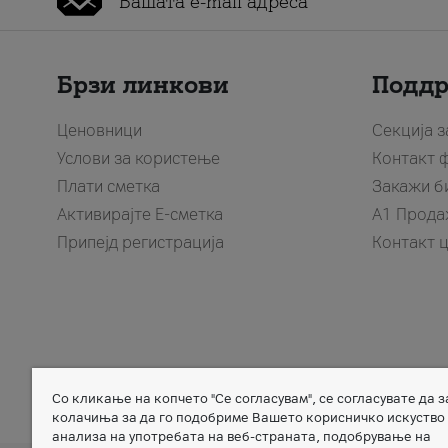
Брзи линкови
Подд
Ценовници
Секција 
Услови за користење
Контакт 
Плати сметка
Закажи б
Активирајте Е-сметка
A1 Прода
Припејд регистрација
Контакт 
Со кликање на копчето "Се согласувам", се согласувате да 
Member of
колачиња за да го подобриме Вашето корисничко искуство
анализа на употребата на веб-страната, подобрување на