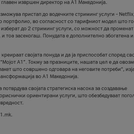
, главен извршен директор на А1 Македонија.
можува пристап до водечките стриминг услуги – Netflix
то портфолио, во согласност со тарифниот модел што го
изберат до 2 стриминг услуги, со можност да променат
, и тоа засекогаш. Понудата е дополнително збогатена и
 креираат својата понуда и да ја приспособат според св
 “Мојот А1”. Токму за празниците, нашата цел е да ово
пакет што совршено одговара на неговите потреби“, изј
рансформација во А1 Македонија.
а потврдува својата стратегиска насока за создавање
ориснички ориентирани услуги, што обезбедуваат пого
 вредност.
1.mk.