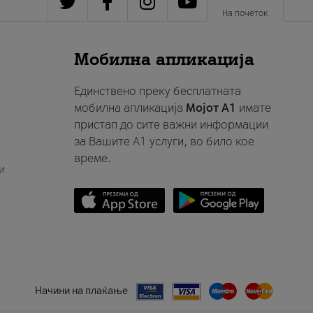
На почеток
Мобилна апликација
Единствено преку бесплатната
мобилна апликација
Мојот A1
имате
пристап до сите важни информации
за Вашите A1 услуги, во било кое
време.
и
Начини на плаќање