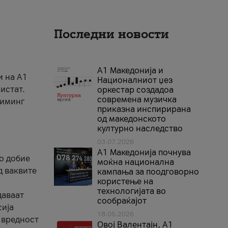
Последни новости
А1 Македонија и
и на A1
Националниот џез
истат.
оркестар создадоа
современа музичка
риминг
приказна инспирирана
од македонското
културно наследство
03.07.2026
A1 Македонија почнува
го добие
моќна национална
д ваквите
кампања за поодговорно
користење на
технологијата во
даваат
сообраќајот
сија
18.05.2026
 вредност
Овој Валентајн, A1