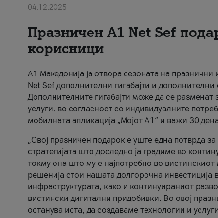
04.12.2025
Празничен A1 Net Sеf пода
корисници
А1 Македонија ја отвора сезоната на празнични
Net Sef дополнителни гигабајти и дополнителни
Дополнителните гигабајти може да се разменат з
услуги, во согласност со индивидуалните потреб
мобилната апликација „Мојот А1“ и важи 30 дена
„Овој празничен подарок е уште една потврда з
стратегијата што доследно ја градиме во контину
токму она што му е најпотребно во вистинскиот 
решенија стои нашата долгорочна инвестиција в
инфраструктурата, како и континуираниот развој
вистински дигитални придобивки. Во овој празни
останува иста, да создаваме технологии и услуг