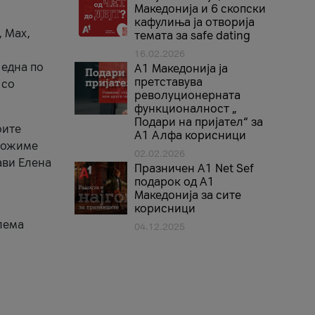
Македонија и 6 скопски
кафулиња ја отворија
, Max,
темата за safe dating
16.02.2026
 една по
А1 Македонија ја
претставува
 со
револуционерната
функционалност „
Подари на пријател“ за
оите
А1 Алфа корисници
зможиме
02.02.2026
ави Елена
Празничен A1 Net Sеf
подарок од А1
Македонија за сите
корисници
лема
04.12.2025