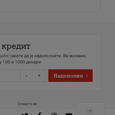
 кредит
а што сакате да ја надополните. Ве молиме,
у 100 и 1000 денари.
-
+
Надополни
Следете нè