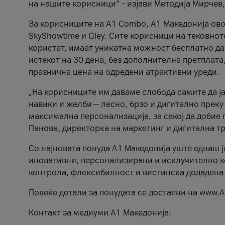
на нашите корисници“ – изјави Методија Мирчев
За корисниците на A1 Combo, А1 Македонија овоз
SkyShowtime и Gley. Сите корисници на тековно
користат, имаат уникатна можност бесплатно да 
истекот на 30 дена, без дополнителна претплата
празнична цена на одредени атрактивни уреди.
„На корисниците им даваме слобода самите да ја
навики и желби — лесно, брзо и дигитално преку
максимална персонализација, за секој да добие 
Панова, директорка на маркетинг и дигитална т
Со најновата понуда А1 Македонија уште еднаш ј
иновативни, персонализирани и исклучително к
контрола, флексибилност и вистинска додадена
Повеќе детали за понудата се достапни на www.А
Контакт за медиуми А1 Македонија: