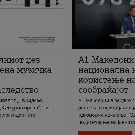
лниот џез
A1 Македони
мена музичка
национална 
користење на
аследство
сообраќајот
ивалот „Охридско
A1 Македонија заедно 
„Културна врска“, чиј
денеска и официјално 
а легендарната
одговорна кампања „Од
подигнување на јавната 