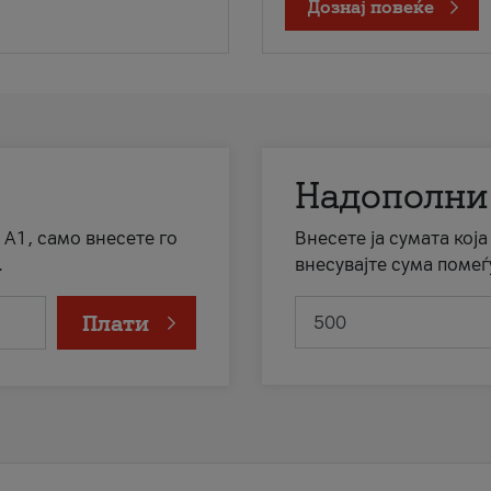
Дознај повеќе
Надополни
 А1, само внесете го
Внесете ја сумата кој
.
внесувајте сума помеѓ
Плати