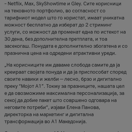
– Netflix, Max, SkyShowtime и Gley. Сите корисници
на тековното портфолио, во согласност со
тарифниот модел што го користат, имаат уникатна
можност бесплатно да изберат до 2 стриминг
услуги, со можност да променат една по истекот на
30 дена, без дополнителна претплата, и тоа
засекогаш. Понудата е дополнително збогатена и со
празнична цена на одредени атрактивни уреди.
„На корисниците им даваме слобода самите да ја
креираат својата понуда и да ја приспособат според
своите навики и желби — лесно, брзо и дигитално
преку “Мојот А1”. Токму за празниците, нашата цел
е да овозможиме максимална персонализација, за
секој да добие пакет што совршено одговара на
неговите потреби“, изјави Елена Панова,
директорка на маркетинг и дигитална
трансформација во А1 Македонија.