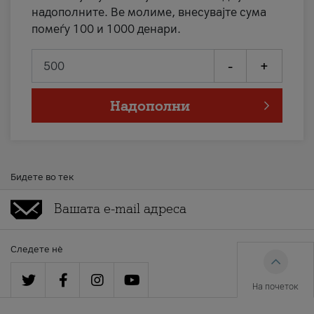
надополните. Ве молиме, внесувајте сума
помеѓу 100 и 1000 денари.
-
+
Надополни
Бидете во тек
Следете нè
На почеток