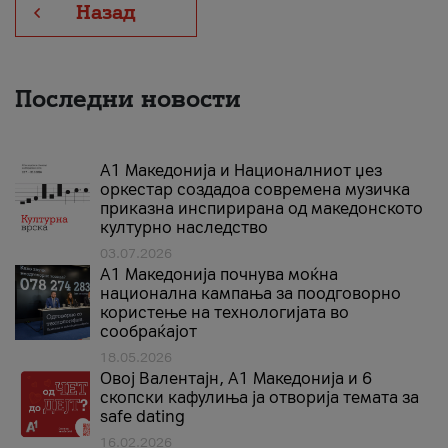
Назад
Последни новости
А1 Македонија и Националниот џез
оркестар создадоа современа музичка
приказна инспирирана од македонското
културно наследство
03.07.2026
A1 Македонија почнува моќна
национална кампања за поодговорно
користење на технологијата во
сообраќајот
18.05.2026
Овој Валентајн, A1 Македонија и 6
скопски кафулиња ја отворија темата за
safe dating
16.02.2026