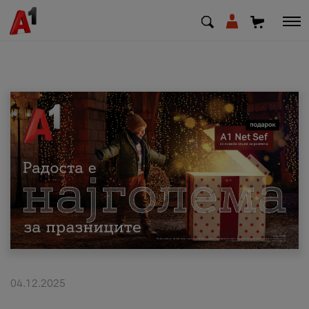
МК
EN
SQ
Приватни
Деловни
Поддршка
Надополни кредит
04.12.2025
Плати сметка