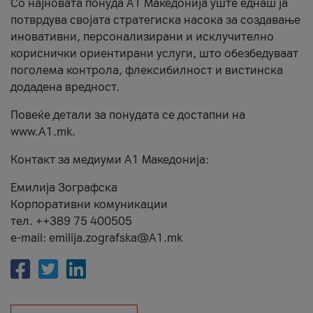
Со најновата понуда А1 Македонија уште еднаш ја
потврдува својата стратегиска насока за создавање
иновативни, персонализирани и исклучително
кориснички ориентирани услуги, што обезбедуваат
поголема контрола, флексибилност и вистинска
додадена вредност.
Повеќе детали за понудата се достапни на
www.А1.mk.
Контакт за медиуми А1 Македонија:
Емилија Зографска
Корпоративни комуникации
тел. ++389 75 400505
e-mail: emilija.zografska@A1.mk