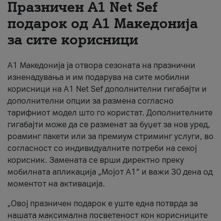
Празничен A1 Net Sеf
За нас
подарок од А1 Македонија
за сите корисници
#ПодобарОнлајн
А1 Македонија ја отвора сезоната на празнични
изненадувања и им подарува на сите мобилни
корисници на A1 Net Sef дополнителни гигабајти и
дополнителни опции за размена согласно
тарифниот модел што го користат. Дополнителните
гигабајти може да се разменат за буџет за нов уред,
роаминг пакети или за премиум стриминг услуги, во
согласност со индивидуалните потреби на секој
корисник. Замената се врши директно преку
мобилната апликација „Мојот А1“ и важи 30 дена од
моментот на активација.
„Овој празничен подарок е уште една потврда за
нашата максимална посветеност кон корисниците