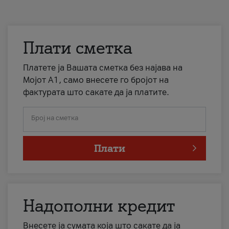
Плати сметка
Платете ја Вашата сметка без најава на
Мојот А1, само внесете го бројот на
фактурата што сакате да ја платите.
Број на сметка
Плати
Надополни кредит
Внесете ја сумата која што сакате да ја