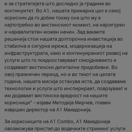
и за стратегијата што доследно ја градиме во
континуитет. Во А1, нашата примарна цел е секој
корисник да го добие токму она што му е
најпотребно во вистинскиот момент, на најсигурен
и најквалитетен можен начин. Зад ваквите
решенија стои нашата долгорочна инвестиција во
стабилна и сигурна мрежа, модернизација на
инфраструктурата, како и континуираниот развој на
услуги што го поедноставуваат секојдневието и
создаваат вистински дигитални придобивки. Во
овој празничен период, но и во текот на целата
година, нашата мисија останува иста, да создаваме
технологии и услуги што инспирираат, поврзуваат и
им додаваат вистинска вредност на нашите
корисници“ – изјави Методија Мирчев, главен
извршен директор на А1 Македонија.
За корисниците на A1 Combo, А1 Македонија
овозможува пристап до водечките стриминг услуги