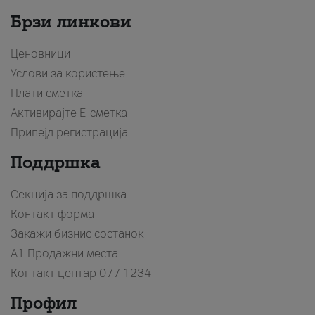
Брзи линкови
Ценовници
Услови за користење
Плати сметка
Активирајте Е-сметка
Припејд регистрација
Поддршка
Секција за поддршка
Контакт форма
Закажи бизнис состанок
A1 Продажни места
Контакт центар
077 1234
Профил