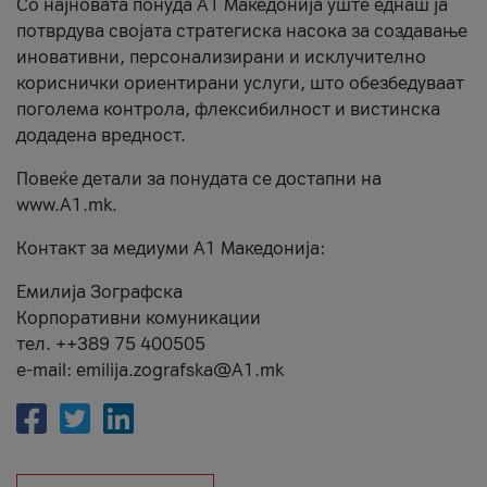
Со најновата понуда А1 Македонија уште еднаш ја
потврдува својата стратегиска насока за создавање
иновативни, персонализирани и исклучително
кориснички ориентирани услуги, што обезбедуваат
поголема контрола, флексибилност и вистинска
додадена вредност.
Повеќе детали за понудата се достапни на
www.А1.mk.
Контакт за медиуми А1 Македонија:
Емилија Зографска
Корпоративни комуникации
тел. ++389 75 400505
e-mail: emilija.zografska@A1.mk