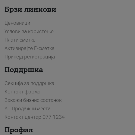
Брзи линкови
Ценовници
Услови за користење
Плати сметка
Активирајте Е-сметка
Припејд регистрација
Поддршка
Секција за поддршка
Контакт форма
Закажи бизнис состанок
A1 Продажни места
Контакт центар
077 1234
Профил