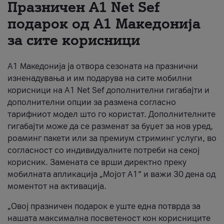
Празничен A1 Net Sеf
За нас
подарок од А1 Македонија
за сите корисници
#ПодобарОнлајн
А1 Македонија ја отвора сезоната на празнични
изненадувања и им подарува на сите мобилни
корисници на A1 Net Sef дополнителни гигабајти и
дополнителни опции за размена согласно
тарифниот модел што го користат. Дополнителните
гигабајти може да се разменат за буџет за нов уред,
роаминг пакети или за премиум стриминг услуги, во
согласност со индивидуалните потреби на секој
корисник. Замената се врши директно преку
мобилната апликација „Мојот А1“ и важи 30 дена од
моментот на активација.
„Овој празничен подарок е уште една потврда за
нашата максимална посветеност кон корисниците