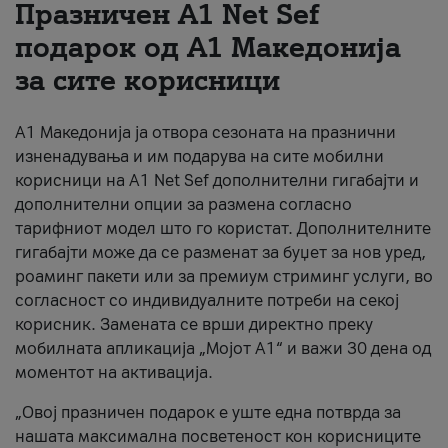
Празничен A1 Net Sеf
За нас
подарок од А1 Македонија
за сите корисници
#ПодобарОнлајн
А1 Македонија ја отвора сезоната на празнични
изненадувања и им подарува на сите мобилни
корисници на A1 Net Sef дополнителни гигабајти и
дополнителни опции за размена согласно
тарифниот модел што го користат. Дополнителните
гигабајти може да се разменат за буџет за нов уред,
роаминг пакети или за премиум стриминг услуги, во
согласност со индивидуалните потреби на секој
корисник. Замената се врши директно преку
мобилната апликација „Мојот А1“ и важи 30 дена од
моментот на активација.
„Овој празничен подарок е уште една потврда за
нашата максимална посветеност кон корисниците