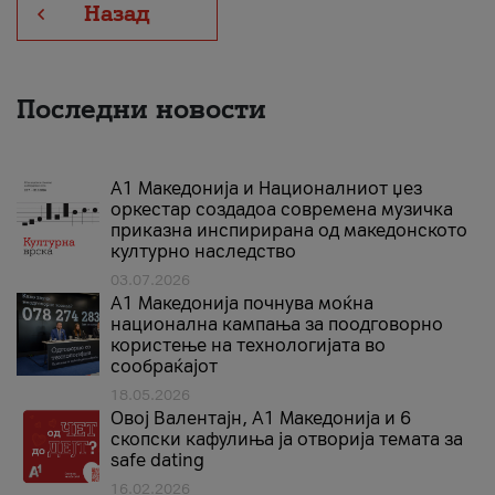
Назад
Последни новости
А1 Македонија и Националниот џез
оркестар создадоа современа музичка
приказна инспирирана од македонското
културно наследство
03.07.2026
A1 Македонија почнува моќна
национална кампања за поодговорно
користење на технологијата во
сообраќајот
18.05.2026
Овој Валентајн, A1 Македонија и 6
скопски кафулиња ја отворија темата за
safe dating
16.02.2026