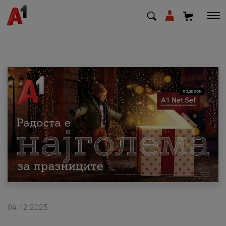
МК
EN
SQ
Приватни
Деловни
Поддршка
Надополни кредит
04.12.2025
Плати сметка