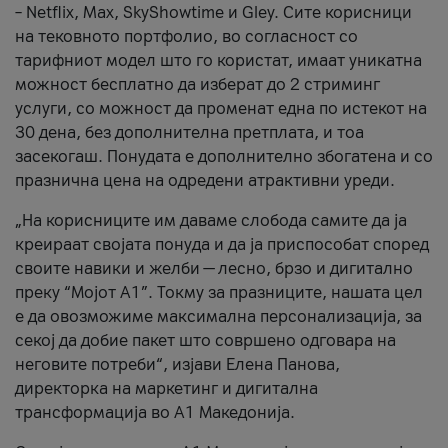
– Netflix, Max, SkyShowtime и Gley. Сите корисници
на тековното портфолио, во согласност со
тарифниот модел што го користат, имаат уникатна
можност бесплатно да изберат до 2 стриминг
услуги, со можност да променат една по истекот на
30 дена, без дополнителна претплата, и тоа
засекогаш. Понудата е дополнително збогатена и со
празнична цена на одредени атрактивни уреди.
„На корисниците им даваме слобода самите да ја
креираат својата понуда и да ја приспособат според
своите навики и желби — лесно, брзо и дигитално
преку “Мојот А1”. Токму за празниците, нашата цел
е да овозможиме максимална персонализација, за
секој да добие пакет што совршено одговара на
неговите потреби“, изјави Елена Панова,
директорка на маркетинг и дигитална
трансформација во А1 Македонија.