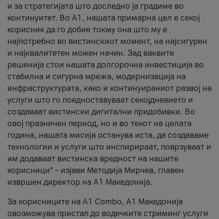
и за стратегијата што доследно ја градиме во
континуитет. Во А1, нашата примарна цел е секој
корисник да го добие токму она што му е
најпотребно во вистинскиот момент, на најсигурен
и најквалитетен можен начин. Зад ваквите
решенија стои нашата долгорочна инвестиција во
стабилна и сигурна мрежа, модернизација на
инфраструктурата, како и континуираниот развој на
услуги што го поедноставуваат секојдневието и
создаваат вистински дигитални придобивки. Во
овој празничен период, но и во текот на целата
година, нашата мисија останува иста, да создаваме
технологии и услуги што инспирираат, поврзуваат и
им додаваат вистинска вредност на нашите
корисници“ – изјави Методија Мирчев, главен
извршен директор на А1 Македонија.
За корисниците на A1 Combo, А1 Македонија
овозможува пристап до водечките стриминг услуги