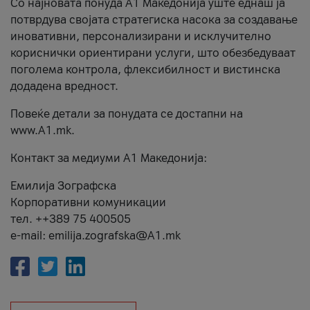
Со најновата понуда А1 Македонија уште еднаш ја
потврдува својата стратегиска насока за создавање
иновативни, персонализирани и исклучително
кориснички ориентирани услуги, што обезбедуваат
поголема контрола, флексибилност и вистинска
додадена вредност.
Повеќе детали за понудата се достапни на
www.А1.mk.
Контакт за медиуми А1 Македонија:
Емилија Зографска
Корпоративни комуникации
тел. ++389 75 400505
e-mail: emilija.zografska@A1.mk