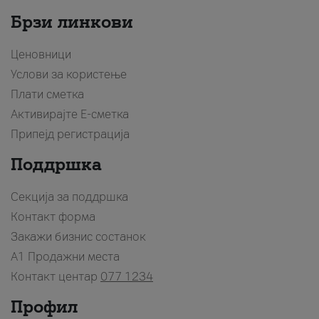
Брзи линкови
Ценовници
Услови за користење
Плати сметка
Активирајте Е-сметка
Припејд регистрација
Поддршка
Секција за поддршка
Контакт форма
Закажи бизнис состанок
A1 Продажни места
Контакт центар
077 1234
Профил