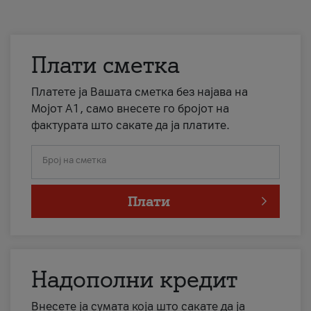
Плати сметка
Платете ја Вашата сметка без најава на
Мојот А1, само внесете го бројот на
фактурата што сакате да ја платите.
Број на сметка
Плати
Надополни кредит
Внесете ја сумата која што сакате да ја