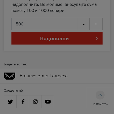
надополните. Ве молиме, внесувајте сума
помеѓу 100 и 1000 денари.
-
+
Надополни
Бидете во тек
Следете нè
На почеток