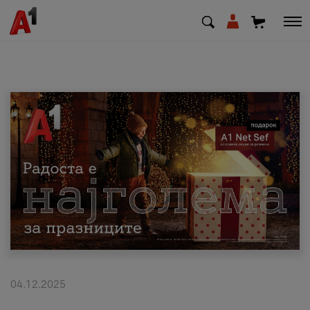
МК
EN
SQ
Приватни
Деловни
Поддршка
Надополни кредит
04.12.2025
Плати сметка