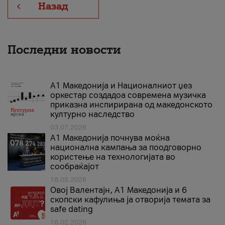
Назад
Последни новости
А1 Македонија и Националниот џез
оркестар создадоа современа музичка
приказна инспирирана од македонското
културно наследство
03.07.2026
A1 Македонија почнува моќна
национална кампања за поодговорно
користење на технологијата во
сообраќајот
18.05.2026
Овој Валентајн, A1 Македонија и 6
скопски кафулиња ја отворија темата за
safe dating
16.02.2026