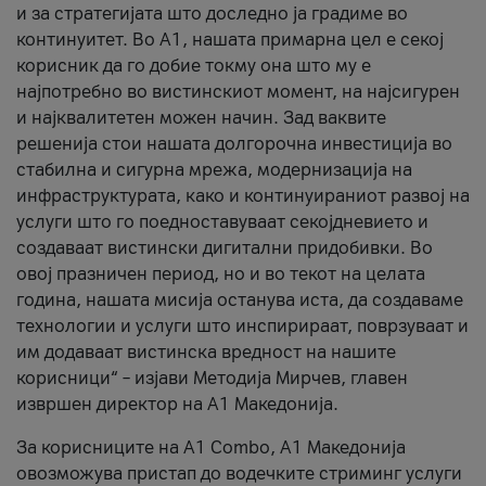
и за стратегијата што доследно ја градиме во
континуитет. Во А1, нашата примарна цел е секој
корисник да го добие токму она што му е
најпотребно во вистинскиот момент, на најсигурен
и најквалитетен можен начин. Зад ваквите
решенија стои нашата долгорочна инвестиција во
стабилна и сигурна мрежа, модернизација на
инфраструктурата, како и континуираниот развој на
услуги што го поедноставуваат секојдневието и
создаваат вистински дигитални придобивки. Во
овој празничен период, но и во текот на целата
година, нашата мисија останува иста, да создаваме
технологии и услуги што инспирираат, поврзуваат и
им додаваат вистинска вредност на нашите
корисници“ – изјави Методија Мирчев, главен
извршен директор на А1 Македонија.
За корисниците на A1 Combo, А1 Македонија
овозможува пристап до водечките стриминг услуги