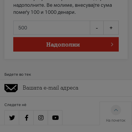
надополните. Ве молиме, внесувајте сума
помеѓу 100 и 1000 денари.
-
+
Надополни
Бидете во тек
Следете нè
На почеток