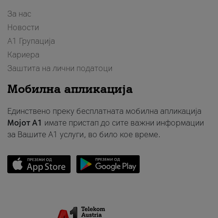
За нас
Новости
А1 Групација
Кариера
Заштита на лични податоци
Мобилна апликација
Единствено преку бесплатната мобилна апликација
Мојот A1
имате пристап до сите важни информации
за Вашите A1 услуги, во било кое време.