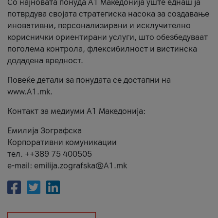
Со најновата понуда А1 Македонија уште еднаш ја
потврдува својата стратегиска насока за создавање
иновативни, персонализирани и исклучително
кориснички ориентирани услуги, што обезбедуваат
поголема контрола, флексибилност и вистинска
додадена вредност.
Повеќе детали за понудата се достапни на
www.А1.mk.
Контакт за медиуми А1 Македонија:
Емилија Зографска
Корпоративни комуникации
тел. ++389 75 400505
e-mail: emilija.zografska@A1.mk