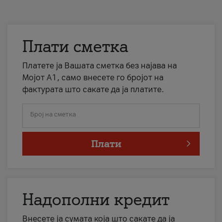
Плати сметка
Платете ја Вашата сметка без најава на
Мојот А1, само внесете го бројот на
фактурата што сакате да ја платите.
Број на сметка
Плати
Надополни кредит
Внесете ја сумата која што сакате да ја