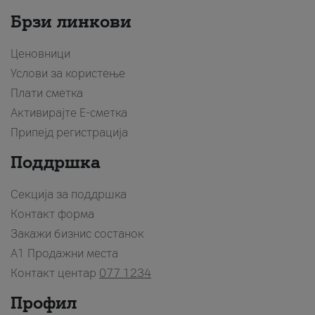
Брзи линкови
Ценовници
Услови за користење
Плати сметка
Активирајте Е-сметка
Припејд регистрација
Поддршка
Секција за поддршка
Контакт форма
Закажи бизнис состанок
A1 Продажни места
Контакт центар
077 1234
Профил