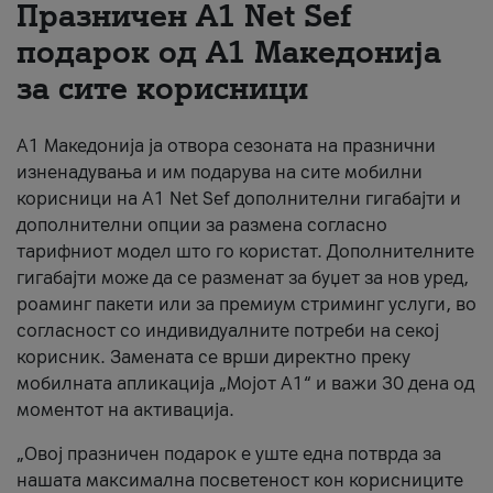
Празничен A1 Net Sеf
За нас
подарок од А1 Македонија
за сите корисници
#ПодобарОнлајн
А1 Македонија ја отвора сезоната на празнични
изненадувања и им подарува на сите мобилни
корисници на A1 Net Sef дополнителни гигабајти и
дополнителни опции за размена согласно
тарифниот модел што го користат. Дополнителните
гигабајти може да се разменат за буџет за нов уред,
роаминг пакети или за премиум стриминг услуги, во
согласност со индивидуалните потреби на секој
корисник. Замената се врши директно преку
мобилната апликација „Мојот А1“ и важи 30 дена од
моментот на активација.
„Овој празничен подарок е уште една потврда за
нашата максимална посветеност кон корисниците