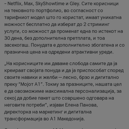
– Netflix, Max, SkyShowtime и Gley. Сите корисници
на тековното портфолио, во согласност со
тарифниот модел што го користат, имаат уникатна
можност бесплатно да изберат до 2 стриминг
услуги, со можност да променат една по истекот на
30 дена, без дополнителна претплата, и тоа
засекогаш. Понудата е дополнително збогатена и со
празнична цена на одредени атрактивни уреди.
„На корисниците им даваме слобода самите да ја
креираат својата понуда и да ја приспособат според
своите навики и желби — лесно, брзо и дигитално
преку “Мојот А1”. Токму за празниците, нашата цел
е да овозможиме максимална персонализација, за
секој да добие пакет што совршено одговара на
неговите потреби“, изјави Елена Панова,
директорка на маркетинг и дигитална
трансформација во А1 Македонија.