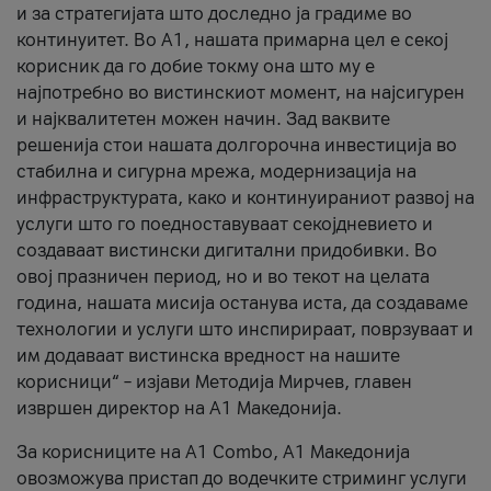
и за стратегијата што доследно ја градиме во
континуитет. Во А1, нашата примарна цел е секој
корисник да го добие токму она што му е
најпотребно во вистинскиот момент, на најсигурен
и најквалитетен можен начин. Зад ваквите
решенија стои нашата долгорочна инвестиција во
стабилна и сигурна мрежа, модернизација на
инфраструктурата, како и континуираниот развој на
услуги што го поедноставуваат секојдневието и
создаваат вистински дигитални придобивки. Во
овој празничен период, но и во текот на целата
година, нашата мисија останува иста, да создаваме
технологии и услуги што инспирираат, поврзуваат и
им додаваат вистинска вредност на нашите
корисници“ – изјави Методија Мирчев, главен
извршен директор на А1 Македонија.
За корисниците на A1 Combo, А1 Македонија
овозможува пристап до водечките стриминг услуги