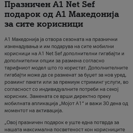
Празничен A1 Net Sеf
За нас
подарок од А1 Македонија
за сите корисници
#ПодобарОнлајн
А1 Македонија ја отвора сезоната на празнични
изненадувања и им подарува на сите мобилни
корисници на A1 Net Sef дополнителни гигабајти и
дополнителни опции за размена согласно
тарифниот модел што го користат. Дополнителните
гигабајти може да се разменат за буџет за нов уред,
роаминг пакети или за премиум стриминг услуги, во
согласност со индивидуалните потреби на секој
корисник. Замената се врши директно преку
мобилната апликација „Мојот А1“ и важи 30 дена од
моментот на активација.
„Овој празничен подарок е уште една потврда за
нашата максимална посветеност кон корисниците