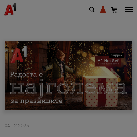
МК
EN
SQ
Приватни
Деловни
Поддршка
Надополни кредит
04.12.2025
Плати сметка