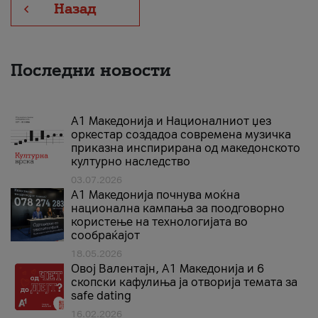
Назад
Последни новости
А1 Македонија и Националниот џез
оркестар создадоа современа музичка
приказна инспирирана од македонското
културно наследство
03.07.2026
A1 Македонија почнува моќна
национална кампања за поодговорно
користење на технологијата во
сообраќајот
18.05.2026
Овој Валентајн, A1 Македонија и 6
скопски кафулиња ја отворија темата за
safe dating
16.02.2026