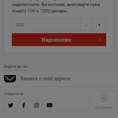
надополните. Ве молиме, внесувајте сума
помеѓу 100 и 1000 денари.
-
+
Надополни
Бидете во тек
Следете нè
На почеток