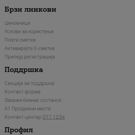
Брзи линкови
Ценовници
Услови за користење
Плати сметка
Активирајте Е-сметка
Припејд регистрација
Поддршка
Секција за поддршка
Контакт форма
Закажи бизнис состанок
A1 Продажни места
Контакт центар
077 1234
Профил