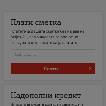
Плати сметка
Платете ја Вашата сметка без најава на
Мојот А1, само внесете го бројот на
фактурата што сакате да ја платите.
Број на сметка
Плати
Надополни кредит
Внесете ја сумата која што сакате да ја