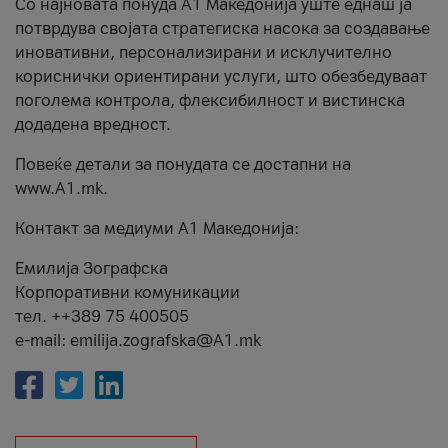
Со најновата понуда А1 Македонија уште еднаш ја
потврдува својата стратегиска насока за создавање
иновативни, персонализирани и исклучително
кориснички ориентирани услуги, што обезбедуваат
поголема контрола, флексибилност и вистинска
додадена вредност.
Повеќе детали за понудата се достапни на
www.А1.mk.
Контакт за медиуми А1 Македонија:
Емилија Зографска
Корпоративни комуникации
тел. ++389 75 400505
e-mail: emilija.zografska@A1.mk