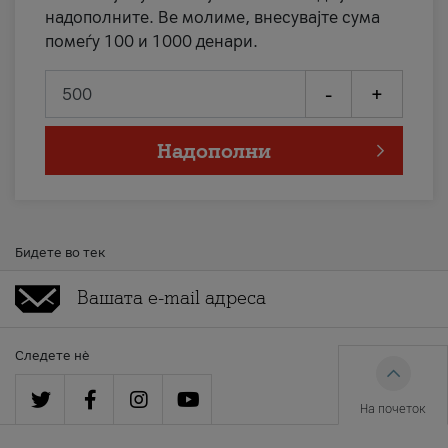
надополните. Ве молиме, внесувајте сума
помеѓу 100 и 1000 денари.
-
+
Надополни
Бидете во тек
Следете нè
На почеток