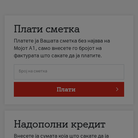
Плати сметка
Платете ја Вашата сметка без најава на
Мојот А1, само внесете го бројот на
фактурата што сакате да ја платите.
Број на сметка
Плати
Надополни кредит
Внесете ја сумата која што сакате да ја