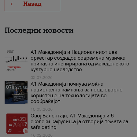
Назад
Последни новости
А1 Македонија и Националниот џез
оркестар создадоа современа музичка
приказна инспирирана од македонското
културно наследство
03.07.2026
A1 Македонија почнува моќна
национална кампања за поодговорно
користење на технологијата во
сообраќајот
18.05.2026
Овој Валентајн, A1 Македонија и 6
скопски кафулиња ја отворија темата за
safe dating
16.02.2026