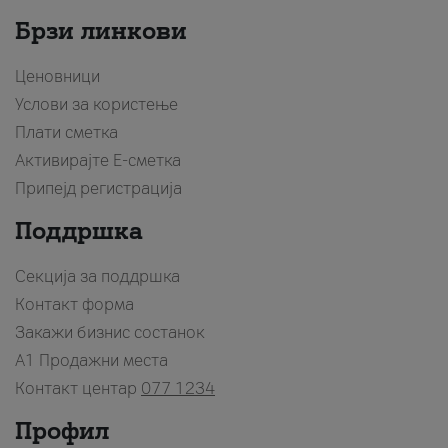
Брзи линкови
Ценовници
Услови за користење
Плати сметка
Активирајте Е-сметка
Припејд регистрација
Поддршка
Секција за поддршка
Контакт форма
Закажи бизнис состанок
A1 Продажни места
Контакт центар
077 1234
Профил