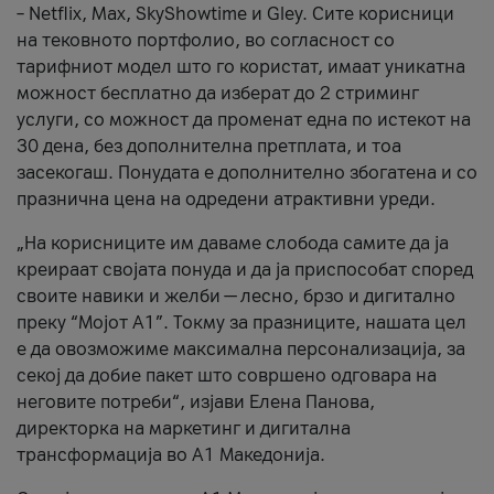
– Netflix, Max, SkyShowtime и Gley. Сите корисници
на тековното портфолио, во согласност со
тарифниот модел што го користат, имаат уникатна
можност бесплатно да изберат до 2 стриминг
услуги, со можност да променат една по истекот на
30 дена, без дополнителна претплата, и тоа
засекогаш. Понудата е дополнително збогатена и со
празнична цена на одредени атрактивни уреди.
„На корисниците им даваме слобода самите да ја
креираат својата понуда и да ја приспособат според
своите навики и желби — лесно, брзо и дигитално
преку “Мојот А1”. Токму за празниците, нашата цел
е да овозможиме максимална персонализација, за
секој да добие пакет што совршено одговара на
неговите потреби“, изјави Елена Панова,
директорка на маркетинг и дигитална
трансформација во А1 Македонија.