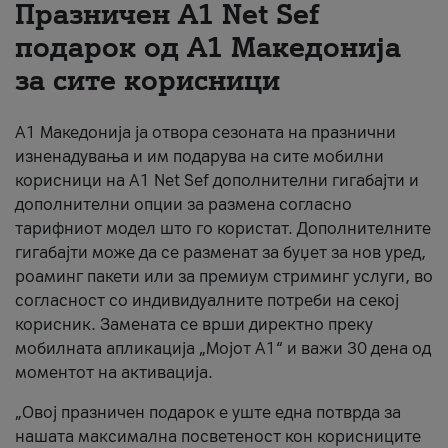
Празничен A1 Net Sеf
За нас
подарок од А1 Македонија
за сите корисници
#ПодобарОнлајн
А1 Македонија ја отвора сезоната на празнични
изненадувања и им подарува на сите мобилни
корисници на A1 Net Sef дополнителни гигабајти и
дополнителни опции за размена согласно
тарифниот модел што го користат. Дополнителните
гигабајти може да се разменат за буџет за нов уред,
роаминг пакети или за премиум стриминг услуги, во
согласност со индивидуалните потреби на секој
корисник. Замената се врши директно преку
мобилната апликација „Мојот А1“ и важи 30 дена од
моментот на активација.
„Овој празничен подарок е уште една потврда за
нашата максимална посветеност кон корисниците