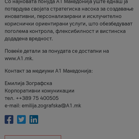
Со најновата понуда А1 Македонија уште еднаш ја
потврдува својата стратегиска насока за создавање
иновативни, персонализирани и исклучително
кориснички ориентирани услуги, што обезбедуваат
поголема контрола, флексибилност и вистинска
додадена вредност.
Повеќе детали за понудата се достапни на
www.А1.mk.
Контакт за медиуми А1 Македонија:
Емилија Зографска
Корпоративни комуникации
тел. ++389 75 400505
e-mail: emilija.zografska@A1.mk