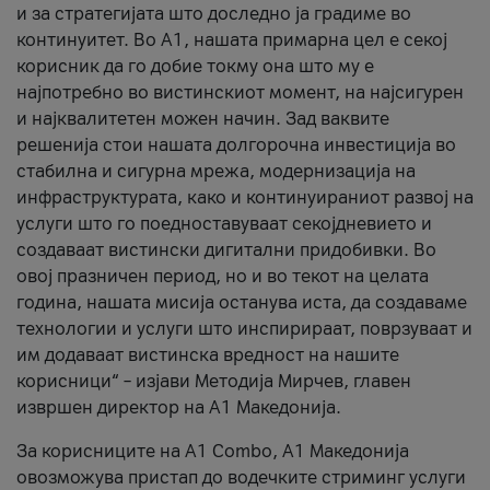
и за стратегијата што доследно ја градиме во
континуитет. Во А1, нашата примарна цел е секој
корисник да го добие токму она што му е
најпотребно во вистинскиот момент, на најсигурен
и најквалитетен можен начин. Зад ваквите
решенија стои нашата долгорочна инвестиција во
стабилна и сигурна мрежа, модернизација на
инфраструктурата, како и континуираниот развој на
услуги што го поедноставуваат секојдневието и
создаваат вистински дигитални придобивки. Во
овој празничен период, но и во текот на целата
година, нашата мисија останува иста, да создаваме
технологии и услуги што инспирираат, поврзуваат и
им додаваат вистинска вредност на нашите
корисници“ – изјави Методија Мирчев, главен
извршен директор на А1 Македонија.
За корисниците на A1 Combo, А1 Македонија
овозможува пристап до водечките стриминг услуги