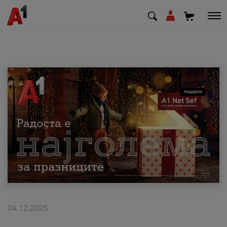
МК
EN
SQ
Приватни
Деловни
Поддршка
Надополни кредит
04.12.2025
Плати сметка