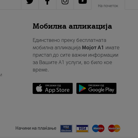
На почеток
Мобилна апликација
Единствено преку бесплатната
мобилна апликација
Мојот A1
имате
пристап до сите важни информации
за Вашите A1 услуги, во било кое
време.
и
Начини на плаќање