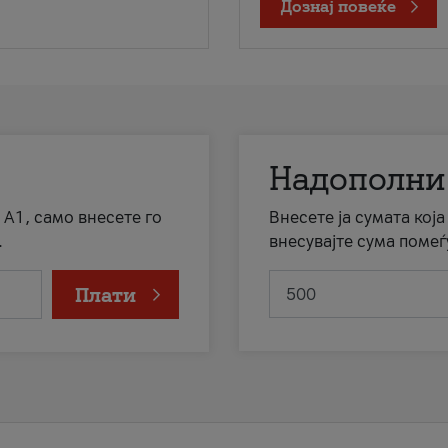
Дознај повеќе
Надополни
 А1, само внесете го
Внесете ја сумата кој
.
внесувајте сума помеѓ
Плати