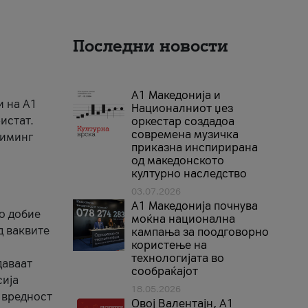
Последни новости
А1 Македонија и
и на A1
Националниот џез
истат.
оркестар создадоа
современа музичка
риминг
приказна инспирирана
од македонското
културно наследство
03.07.2026
A1 Македонија почнува
го добие
моќна национална
д ваквите
кампања за поодговорно
користење на
технологијата во
даваат
сообраќајот
сија
18.05.2026
 вредност
Овој Валентајн, A1