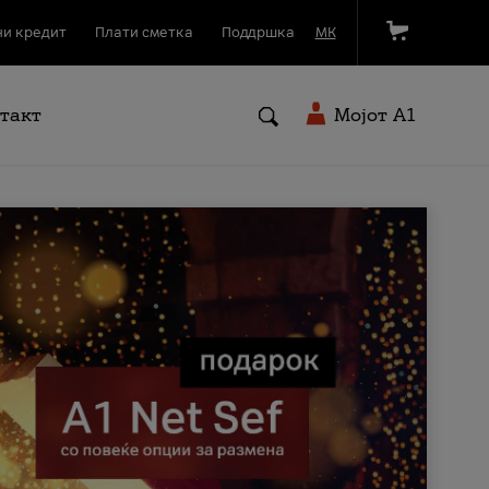
и кредит
Плати сметка
Поддршка
МК
такт
Мојот A1