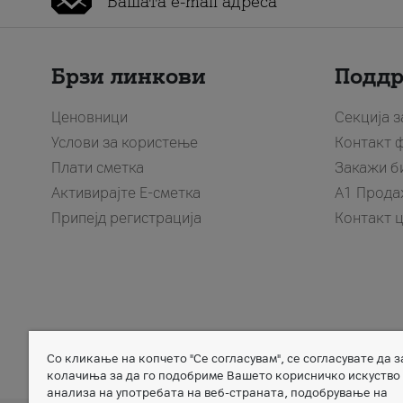
Брзи линкови
Подд
Ценовници
Секција 
Услови за користење
Контакт 
Плати сметка
Закажи б
Активирајте Е-сметка
A1 Прода
Припејд регистрација
Контакт 
Со кликање на копчето "Се согласувам", се согласувате да 
Member of
колачиња за да го подобриме Вашето корисничко искуство
анализа на употребата на веб-страната, подобрување на