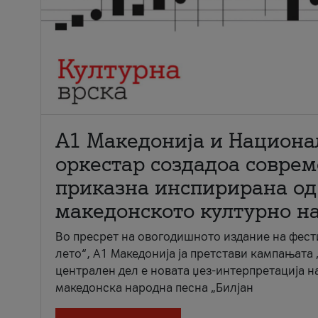
А1 Македонија и Национа
оркестар создадоа совре
приказна инспирирана од
македонското културно н
Во пресрет на овогодишното издание на фест
лето“, А1 Македонија ја претстави кампањата 
централен дел е новата џез-интерпретација н
македонска народна песна „Билјан