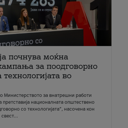
ја почнува моќна
кампања за поодговорно
 технологијата во
со Министерството за внатрешни работи
ја претставија националната општествено
говорно со технологијата“, насочена кон
свест...