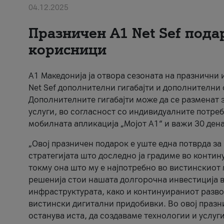
04.12.2025
Празничен A1 Net Sеf пода
корисници
А1 Македонија ја отвора сезоната на празнични
Net Sef дополнителни гигабајти и дополнителни
Дополнителните гигабајти може да се разменат з
услуги, во согласност со индивидуалните потреб
мобилната апликација „Мојот А1“ и важи 30 дена
„Овој празничен подарок е уште една потврда з
стратегијата што доследно ја градиме во контину
токму она што му е најпотребно во вистинскиот 
решенија стои нашата долгорочна инвестиција в
инфраструктурата, како и континуираниот развој
вистински дигитални придобивки. Во овој празни
останува иста, да создаваме технологии и услуг