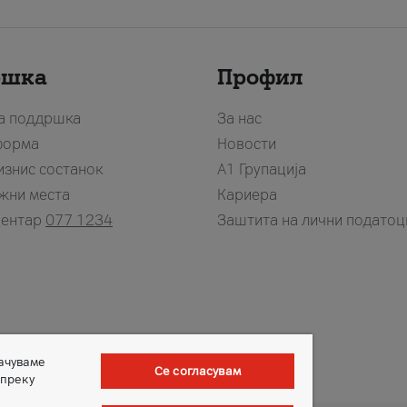
ршка
Профил
за поддршка
За нас
форма
Новости
изнис состанок
А1 Групација
жни места
Кариера
центар
077 1234
Заштита на лични податоц
зачуваме
Се согласувам
 преку