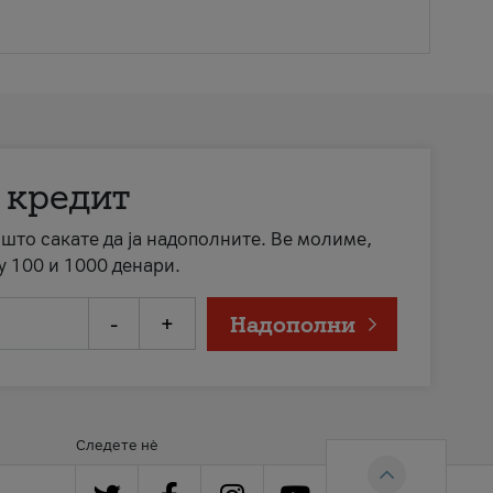
 кредит
а што сакате да ја надополните. Ве молиме,
у 100 и 1000 денари.
-
+
Надополни
Следете нè