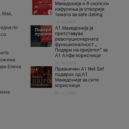
Македонија и 6 скопски
кафулиња ја отворија
, Max,
темата за safe dating
16.02.2026
 една по
А1 Македонија ја
претставува
 со
револуционерната
функционалност „
Подари на пријател“ за
оите
А1 Алфа корисници
зможиме
02.02.2026
ави Елена
Празничен A1 Net Sеf
подарок од А1
Македонија за сите
корисници
лема
04.12.2025