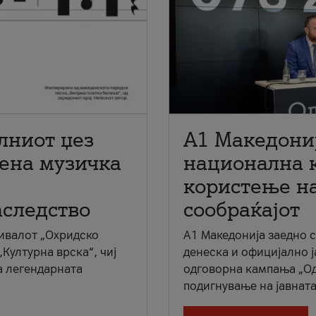
лниот џез
A1 Македони
мена музичка
национална 
користење на
аследство
сообраќајот
ивалот „Охридско
A1 Македонија заедно 
„Културна врска“, чиј
денеска и официјално 
а легендарната
одговорна кампања „Од
подигнување на јавната 