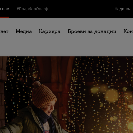
а нас
#ПодобарОнлајн
Надополн
свет
Медиа
Кариера
Броеви за донации
Кон