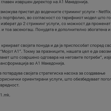
, главен извршен директор на А1 Македонија.
можува пристап до водечките стриминг услуги – Netflix
то портфолио, во согласност со тарифниот модел што го
изберат до 2 стриминг услуги, со можност да променат
, и тоа засекогаш. Понудата е дополнително збогатена и
 креираат својата понуда и да ја приспособат според св
 “Мојот А1”. Токму за празниците, нашата цел е да ово
пакет што совршено одговара на неговите потреби“, изј
рансформација во А1 Македонија.
а потврдува својата стратегиска насока за создавање
ориснички ориентирани услуги, што обезбедуваат пого
 вредност.
1.mk.