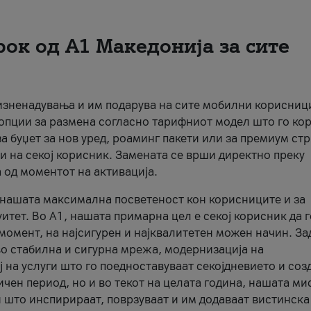
рок од А1 Македонија за сите
 изненадувања и им подарува на сите мобилни корисниц
 опции за размена согласно тарифниот модел што го кор
а буџет за нов уред, роаминг пакети или за премиум ст
и на секој корисник. Замената се врши директно преку
 од моментот на активација.
а нашата максимална посветеност кон корисниците и за
итет. Во А1, нашата примарна цел е секој корисник да 
момент, на најсигурен и најквалитетен можен начин. За
о стабилна и сигурна мрежа, модернизација на
 на услуги што го поедноставуваат секојдневието и соз
чен период, но и во текот на целата година, нашата ми
и што инспирираат, поврзуваат и им додаваат вистинска