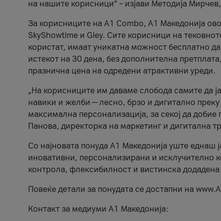
на нашите корисници“ – изјави Методија Мирчев
За корисниците на A1 Combo, А1 Македонија овоз
SkyShowtime и Gley. Сите корисници на тековно
користат, имаат уникатна можност бесплатно да 
истекот на 30 дена, без дополнителна претплата
празнична цена на одредени атрактивни уреди.
„На корисниците им даваме слобода самите да ја
навики и желби — лесно, брзо и дигитално преку
максимална персонализација, за секој да добие 
Панова, директорка на маркетинг и дигитална т
Со најновата понуда А1 Македонија уште еднаш ј
иновативни, персонализирани и исклучително к
контрола, флексибилност и вистинска додадена
Повеќе детали за понудата се достапни на www.А
Контакт за медиуми А1 Македонија: