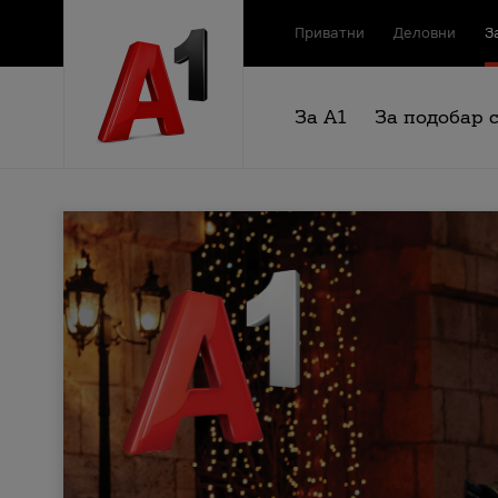
Приватни
Деловни
З
За А1
За подобар 