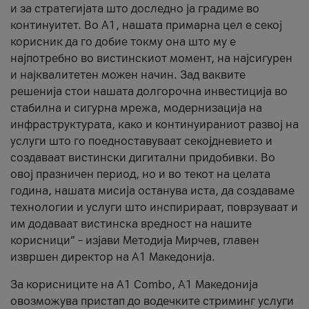
и за стратегијата што доследно ја градиме во
континуитет. Во А1, нашата примарна цел е секој
корисник да го добие токму она што му е
најпотребно во вистинскиот момент, на најсигурен
и најквалитетен можен начин. Зад ваквите
решенија стои нашата долгорочна инвестиција во
стабилна и сигурна мрежа, модернизација на
инфраструктурата, како и континуираниот развој на
услуги што го поедноставуваат секојдневието и
создаваат вистински дигитални придобивки. Во
овој празничен период, но и во текот на целата
година, нашата мисија останува иста, да создаваме
технологии и услуги што инспирираат, поврзуваат и
им додаваат вистинска вредност на нашите
корисници“ – изјави Методија Мирчев, главен
извршен директор на А1 Македонија.
За корисниците на A1 Combo, А1 Македонија
овозможува пристап до водечките стриминг услуги