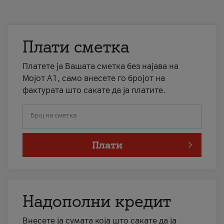
Плати сметка
Платете ја Вашата сметка без најава на
Мојот А1, само внесете го бројот на
фактурата што сакате да ја платите.
Број на сметка
Плати
Надополни кредит
Внесете ја сумата која што сакате да ја