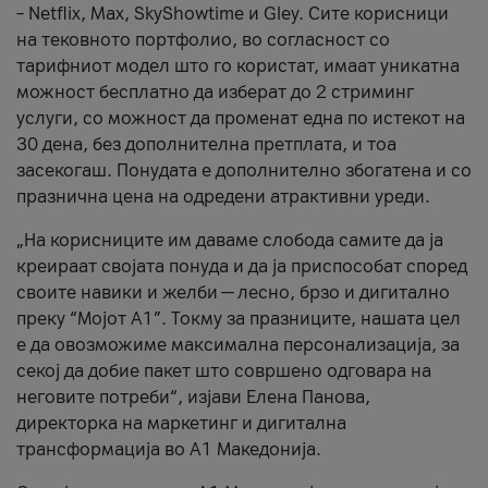
– Netflix, Max, SkyShowtime и Gley. Сите корисници
на тековното портфолио, во согласност со
тарифниот модел што го користат, имаат уникатна
можност бесплатно да изберат до 2 стриминг
услуги, со можност да променат една по истекот на
30 дена, без дополнителна претплата, и тоа
засекогаш. Понудата е дополнително збогатена и со
празнична цена на одредени атрактивни уреди.
„На корисниците им даваме слобода самите да ја
креираат својата понуда и да ја приспособат според
своите навики и желби — лесно, брзо и дигитално
преку “Мојот А1”. Токму за празниците, нашата цел
е да овозможиме максимална персонализација, за
секој да добие пакет што совршено одговара на
неговите потреби“, изјави Елена Панова,
директорка на маркетинг и дигитална
трансформација во А1 Македонија.