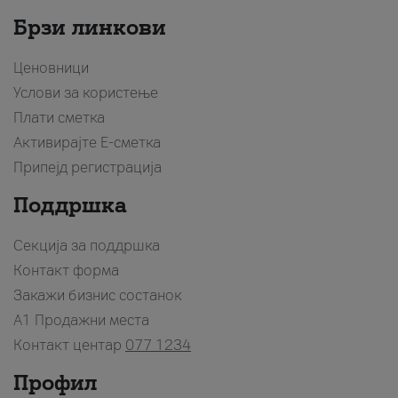
Брзи линкови
Ценовници
Услови за користење
Плати сметка
Активирајте Е-сметка
Припејд регистрација
Поддршка
Секција за поддршка
Контакт форма
Закажи бизнис состанок
A1 Продажни места
Контакт центар
077 1234
Профил