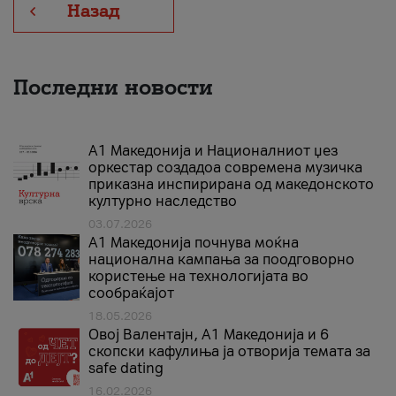
Назад
Последни новости
А1 Македонија и Националниот џез
оркестар создадоа современа музичка
приказна инспирирана од македонското
културно наследство
03.07.2026
A1 Македонија почнува моќна
национална кампања за поодговорно
користење на технологијата во
сообраќајот
18.05.2026
Овој Валентајн, A1 Македонија и 6
скопски кафулиња ја отворија темата за
safe dating
16.02.2026