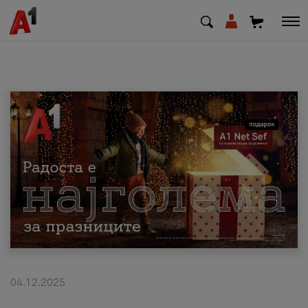
МК
EN
SQ
Приватни
Деловни
Поддршка
Надополни кредит
04.12.2025
Плати сметка