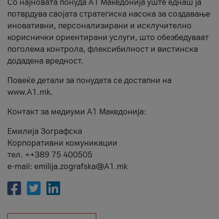
Со најновата понуда А1 Македонија уште еднаш ја
потврдува својата стратегиска насока за создавање
иновативни, персонализирани и исклучително
кориснички ориентирани услуги, што обезбедуваат
поголема контрола, флексибилност и вистинска
додадена вредност.
Повеќе детали за понудата се достапни на
www.А1.mk.
Контакт за медиуми А1 Македонија:
Емилија Зографска
Корпоративни комуникации
тел. ++389 75 400505
e-mail: emilija.zografska@A1.mk