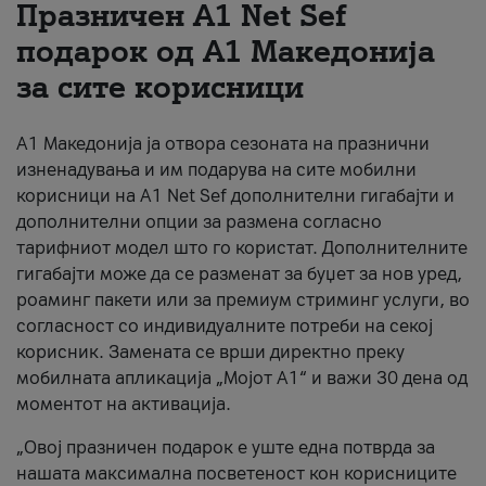
Празничен A1 Net Sеf
За нас
подарок од А1 Македонија
за сите корисници
#ПодобарОнлајн
А1 Македонија ја отвора сезоната на празнични
изненадувања и им подарува на сите мобилни
корисници на A1 Net Sef дополнителни гигабајти и
дополнителни опции за размена согласно
тарифниот модел што го користат. Дополнителните
гигабајти може да се разменат за буџет за нов уред,
роаминг пакети или за премиум стриминг услуги, во
согласност со индивидуалните потреби на секој
корисник. Замената се врши директно преку
мобилната апликација „Мојот А1“ и важи 30 дена од
моментот на активација.
„Овој празничен подарок е уште една потврда за
нашата максимална посветеност кон корисниците