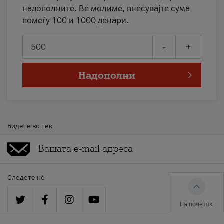
надополните. Ве молиме, внесувајте сума
помеѓу 100 и 1000 денари.
-
+
Надополни
Бидете во тек
Следете нè
На почеток