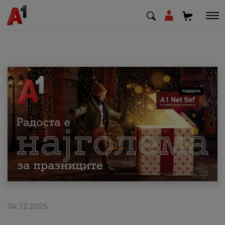
МК
EN
SQ
Приватни
Деловни
Поддршка
Надополни кредит
04.12.2025
Плати сметка