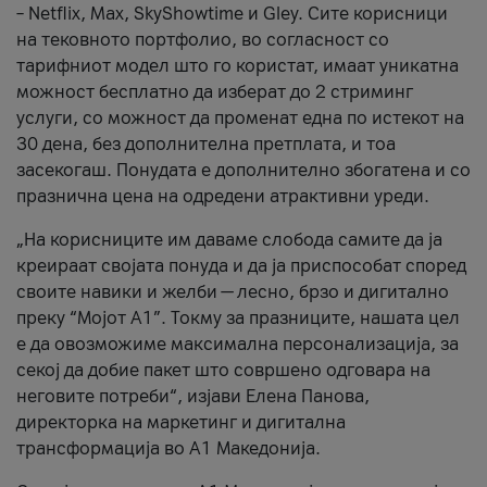
– Netflix, Max, SkyShowtime и Gley. Сите корисници
на тековното портфолио, во согласност со
тарифниот модел што го користат, имаат уникатна
можност бесплатно да изберат до 2 стриминг
услуги, со можност да променат една по истекот на
30 дена, без дополнителна претплата, и тоа
засекогаш. Понудата е дополнително збогатена и со
празнична цена на одредени атрактивни уреди.
„На корисниците им даваме слобода самите да ја
креираат својата понуда и да ја приспособат според
своите навики и желби — лесно, брзо и дигитално
преку “Мојот А1”. Токму за празниците, нашата цел
е да овозможиме максимална персонализација, за
секој да добие пакет што совршено одговара на
неговите потреби“, изјави Елена Панова,
директорка на маркетинг и дигитална
трансформација во А1 Македонија.