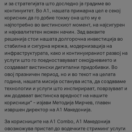
и за стратегијата што доследно ја градиме во
континуитет. Во А1, нашата примарна цел е секој
корисник да го добие токму она што му е
најпотребно во вистинскиот момент, на најсигурен
и најквалитетен можен начин. Зад ваквите
решенија стои нашата долгорочна инвестиција во
стабилна и сигурна мрежа, модернизација на
инфраструктурата, како и континуираниот развој на
услуги што го поедноставуваат секојдневието и
создаваат вистински дигитални придобивки. Во
овој празничен период, но и во текот на целата
година, нашата мисија останува иста, да создаваме
технологии и услуги што инспирираат, поврзуваат и
им додаваат вистинска вредност на нашите
корисници“ – изјави Методија Мирчев, главен
извршен директор на А1 Македонија.
За корисниците на A1 Combo, А1 Македонија
овозможува пристап до водечките стриминг услуги