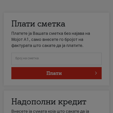
Плати сметка
Платете ја Вашата сметка без најава на
Мојот А1, само внесете го бројот на
фактурата што сакате да ја платите.
Број на сметка
Плати
Надополни кредит
Внесете ја сумата која што сакате да ја