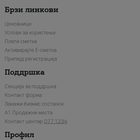
Брзи линкови
Ценовници
Услови за користење
Плати сметка
Активирајте Е-сметка
Припејд регистрација
Поддршка
Секција за поддршка
Контакт форма
Закажи бизнис состанок
A1 Продажни места
Контакт центар
077 1234
Профил