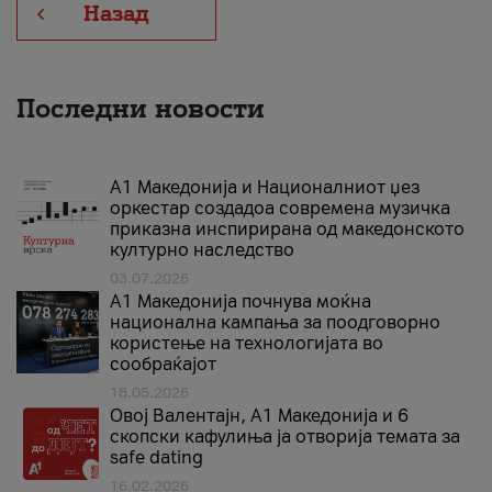
Назад
Последни новости
А1 Македонија и Националниот џез
оркестар создадоа современа музичка
приказна инспирирана од македонското
културно наследство
03.07.2026
A1 Македонија почнува моќна
национална кампања за поодговорно
користење на технологијата во
сообраќајот
18.05.2026
Овој Валентајн, A1 Македонија и 6
скопски кафулиња ја отворија темата за
safe dating
16.02.2026