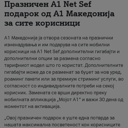
Празничен A1 Net Sеf
За нас
подарок од А1 Македонија
за сите корисници
#ПодобарОнлајн
А1 Македонија ја отвора сезоната на празнични
изненадувања и им подарува на сите мобилни
корисници на A1 Net Sef дополнителни гигабајти и
дополнителни опции за размена согласно
тарифниот модел што го користат. Дополнителните
гигабајти може да се разменат за буџет за нов уред,
роаминг пакети или за премиум стриминг услуги, во
согласност со индивидуалните потреби на секој
корисник. Замената се врши директно преку
мобилната апликација „Мојот А1“ и важи 30 дена од
моментот на активација.
„Овој празничен подарок е уште една потврда за
нашата максимална посветеност кон корисниците