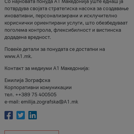
Со најновата понуда А1 Македонија уште еднаш ја
потврдува својата стратегиска насока за создавање
иновативни, персонализирани и исклучително
кориснички ориентирани услуги, што обезбедуваат
поголема контрола, флексибилност и вистинска
додадена вредност.
Повеќе детали за понудата се достапни на
www.А1.mk.
Контакт за медиуми А1 Македонија:
Емилија Зографска
Корпоративни комуникации
тел. ++389 75 400505
e-mail: emilija.zografska@A1.mk