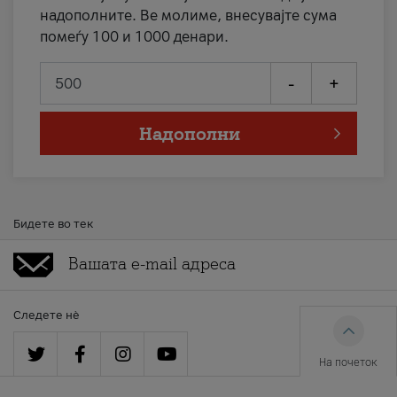
надополните. Ве молиме, внесувајте сума
помеѓу 100 и 1000 денари.
-
+
Надополни
Бидете во тек
Следете нè
На почеток